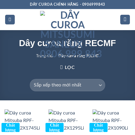
Bỏ
DÂY CUROA CHÍNH HÃNG - 0906999843
qua
nội
dung
Dây curoa răng RECMF
Trang chủ
»
Dây curoa răng RECMF
LỌC
Chất
Chất
Chất
lượng
lượng
lượng