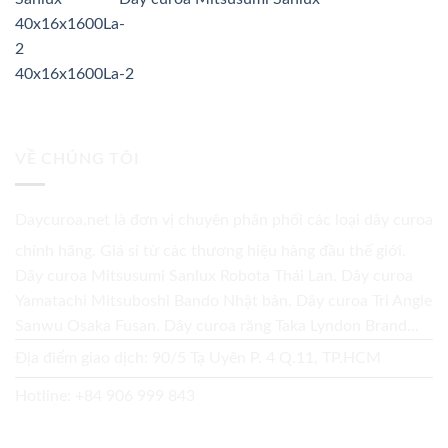
40x16x1600La-2
VỀ CHÚNG TÔI
Daycuroa.net
là đơn vị chuyên phân phối các loại dây curoa
chính hãng. Giá sỉ từ các thương hiệu hàng đầu thế giới.
Dây curoa Mitsusumi Sanlux Robota Thái Lan. Dây curoa
Yamatachi Mitsuboshi Bando Nhật bản. Dây curoa Tri Angle
Sanwu Osaka Fusan. Dây curoa răng Taka Lyndon Brand...
Địa điểm giao dịch: 90/5 Tạ Uyên P. 4 Q.11, TP.HCM
Hotline:
+84 906 999 843