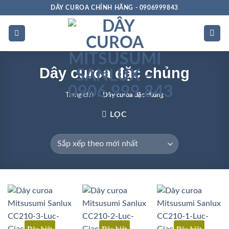
Bỏ
DÂY CUROA CHÍNH HÃNG - 0906999843
qua
nội
dung
Dây curoa đặc chủng
Trang chủ
»
Dây curoa đặc chủng
LỌC