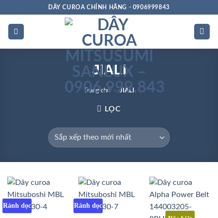
Bỏ
DÂY CUROA CHÍNH HÃNG - 0906999843
qua
nội
dung
JIALI
Trang chủ
»
JIALI
LỌC
Rảnh dọc
Rảnh dọc