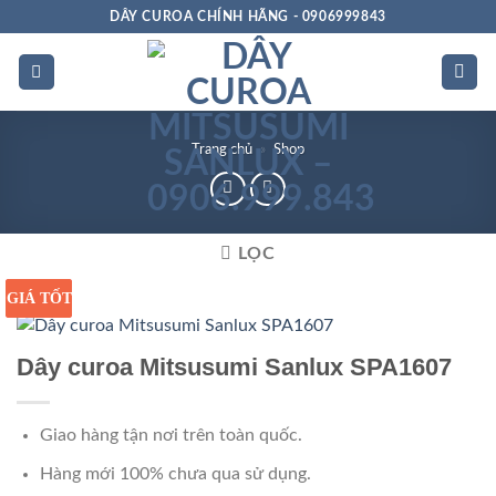
Bỏ
DÂY CUROA CHÍNH HÃNG - 0906999843
qua
nội
dung
Trang chủ
»
Shop
LỌC
GIÁ TỐT
GIÁ SỈ
Dây curoa Mitsusumi Sanlux SPA1607
Giao hàng tận nơi trên toàn quốc.
Hàng mới 100% chưa qua sử dụng.