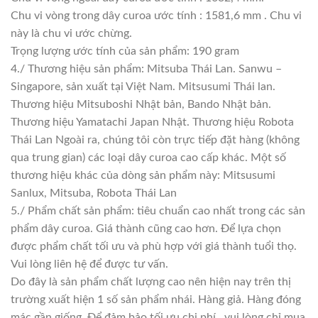
Chu vi vòng trong dây curoa ước tính : 1581,6 mm . Chu vi
này là chu vi ước chừng.
Trọng lượng ước tính của sản phẩm: 190 gram
4./ Thương hiệu sản phẩm: Mitsuba Thái Lan. Sanwu –
Singapore, sản xuất tại Việt Nam. Mitsusumi Thái lan.
Thương hiệu Mitsuboshi Nhật bản, Bando Nhật bản.
Thương hiệu Yamatachi Japan Nhật. Thương hiệu Robota
Thái Lan Ngoài ra, chúng tôi còn trực tiếp đặt hàng (không
qua trung gian) các loại dây curoa cao cấp khác. Một số
thương hiệu khác của dòng sản phẩm này: Mitsusumi
Sanlux, Mitsuba, Robota Thái Lan
5./ Phẩm chất sản phẩm: tiêu chuẩn cao nhất trong các sản
phẩm dây curoa. Giá thành cũng cao hơn. Để lựa chọn
được phẩm chất tối ưu và phù hợp với giá thành tuổi thọ.
Vui lòng liên hệ để được tư vấn.
Do đây là sản phẩm chất lượng cao nên hiện nay trên thị
trường xuất hiện 1 số sản phẩm nhái. Hàng giả. Hàng đóng
mác gần giống. Để đảm bảo tối ưu chi phí , vui lòng chỉ mua