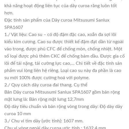
khả năng hoạt động liên tục của dây curoa răng luôn tốt
hơn.
Đặc tính sản phẩm của Dây curoa Mitsusumi Sanlux
SPA1607
1./ Vật liệu: Cao su – có độ đậm đặc cao, xoắn đa sợi lõi
kiểu kim cương. Cao su được thiết kế đậm đạt dần từ ngoài
vào trong, được phủ CFC để chống mòn, chống nhiệt. Một
số loại được phủ thêm CKC để chống bám dầu. Được gia cố
lõi để tải nặng, tải cường lực cao,… Chi tiết về đặc tính sản
phẩm vui lòng liên hệ riêng. Loại cao su này đa phần là cao
su mới 100% được cường hoá với polyme.
2./ Quy cách dây curoa đai thang. Cụ thể
Bản Dây curoa Mitsusumi Sanlux SPA1607 gồm bản rộng
mặt lưng là: Bản rộng mặt lưng 12,7mm
Độ dày tiêu chuẩn và bản rộng vòng trong dây: Độ dày dây
curoa 10 mm
3./ Chu vi tim dây (ước tính): 1607 mm.
Chu vi vòng ngoài dây curoa ước tính : 1632,4 mm.