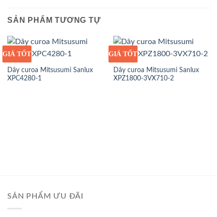
SẢN PHẨM TƯƠNG TỰ
GIÁ TỐT
GIÁ SỈ
GIÁ TỐT
GIÁ SỈ
Dây curoa Mitsusumi Sanlux
Dây curoa Mitsusumi Sanlux
XPC4280-1
XPZ1800-3VX710-2
SẢN PHẨM ƯU ĐÃI