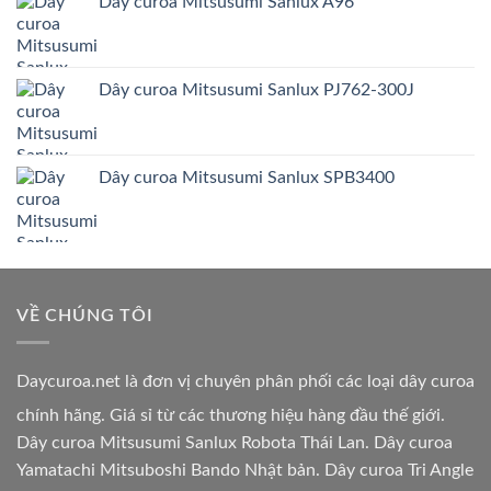
Dây curoa Mitsusumi Sanlux A96
Dây curoa Mitsusumi Sanlux PJ762-300J
Dây curoa Mitsusumi Sanlux SPB3400
VỀ CHÚNG TÔI
Daycuroa.net
là đơn vị chuyên phân phối các loại dây curoa
chính hãng. Giá sỉ từ các thương hiệu hàng đầu thế giới.
Dây curoa Mitsusumi Sanlux Robota Thái Lan. Dây curoa
Yamatachi Mitsuboshi Bando Nhật bản. Dây curoa Tri Angle