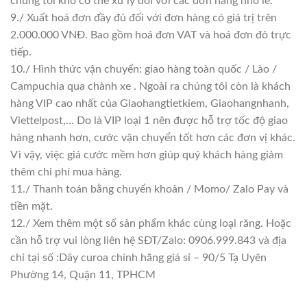
chúng tôi khó có thể xử lý đổi với các đơn hàng nhỏ lẻ.
9./ Xuất hoá đơn đầy đủ đối với đơn hàng có giá trị trên
2.000.000 VNĐ. Bao gồm hoá đơn VAT và hoá đơn đỏ trực
tiếp.
10./ Hình thức vận chuyển: giao hàng toàn quốc / Lào /
Campuchia qua chành xe . Ngoài ra chúng tôi còn là khách
hàng VIP cao nhất của Giaohangtietkiem, Giaohangnhanh,
Viettelpost,… Do là VIP loại 1 nên được hỗ trợ tốc độ giao
hàng nhanh hơn, cước vận chuyển tốt hơn các đơn vị khác.
Vì vậy, việc giá cước mềm hơn giúp quý khách hàng giảm
thêm chi phí mua hàng.
11./ Thanh toán bằng chuyển khoản / Momo/ Zalo Pay và
tiền mặt.
12./ Xem thêm một số sản phẩm khác cùng loại răng. Hoặc
cần hỗ trợ vui lòng liên hệ SĐT/Zalo: 0906.999.843 và địa
chỉ tại số :Dây curoa chính hãng giá sỉ – 90/5 Tạ Uyên
Phường 14, Quận 11, TPHCM