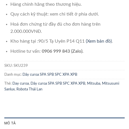
Hàng chính hãng theo thương hiệu.
Quy cách kỹ thuật: xem chi tiết ở phía dưới.
Hoá đơn chứng từ đầy đủ cho đơn hàng trên
2.000.000VNĐ.
Kho hàng tại :90/5 Tạ Uyên P14 Q11
(Xem bản đồ)
.
Hotline tư vấn:
0906 999 843 (Zalo).
SKU:
SKU239
Danh mục:
Dây curoa SPA SPB SPC XPA XPB
Thẻ:
Day curoa
,
Dây curoa SPA SPB SPC XPA XPB
,
Mitsuba
,
Mitsusumi
Sanlux
,
Robota Thái Lan
MÔ TẢ