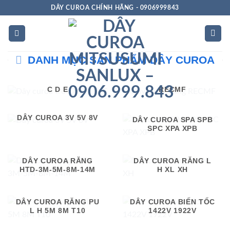
Bỏ
DÂY CUROA CHÍNH HÃNG - 0906999843
qua
nội
dung
DANH MỤC SẢN PHẨM DÂY CUROA
DÂY CUROA TRƠN A B
DÂY CUROA RĂNG
C D E
RECMF
DÂY CUROA 3V 5V 8V
DÂY CUROA SPA SPB
SPC XPA XPB
DÂY CUROA RĂNG
DÂY CUROA RĂNG L
HTD-3M-5M-8M-14M
H XL XH
DÂY CUROA RĂNG PU
DÂY CUROA BIẾN TỐC
L H 5M 8M T10
1422V 1922V