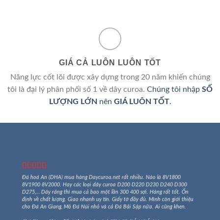
GIÁ CẢ LUÔN LUÔN TỐT
Năng lực cốt lõi được xây dựng trong 20 năm khiến chúng
tôi là đại lý phân phối số 1 về dây curoa.
Chúng tôi nhập
SỐ
LƯỢNG LỚN
nên
GIÁ LUÔN TỐT
.
Đá hoá An (DHA)
mua hàng
Daycuroa.net
rất nhiều. Nào là 8V1800
8V1900 8V2000. Hay các loại dây curoa D200 D220 D230 D240 D300
D275,… Dây răng thì mua cả bao một lần 300 400 sợi. Hàng rất tốt. Ổn
định về chất lượng. Giao nhanh uy tín. Giấy tờ đầy đủ. Mình còn giới thiệu
cho Đá An Giang, Mỏ Đá Núi nhỏ và cả Đá Bãi Sập nữa. Ai cũng khen.