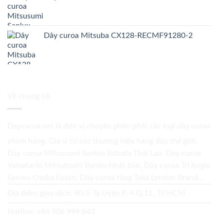
Dây curoa Mitsuba CX128-RECMF91280-2
Về chúng tôi
Daycuroa.net
là đơn vị chuyên phân phối các loại dây curoa
chính hãng. Giá sỉ từ các thương hiệu hàng đầu thế giới.
Dây curoa Mitsusumi Sanlux Robota Thái Lan. Dây curoa
Yamatachi Mitsuboshi Bando Nhật bản. Dây curoa Tri Angle
Sanwu Osaka Fusan. Dây curoa răng Taka Lyndon Brand...
Địa điểm giao dịch: 90/5 Tạ Uyên P. 4 Q.11, TP.HCM
Hotline:
+84 906 999 843