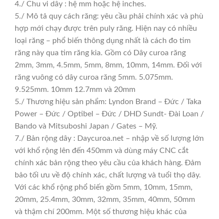
4./ Chu vi dây : hệ mm hoặc hệ inches.
5./ Mô tả quy cách răng: yêu cầu phải chính xác và phù
hợp mới chạy được trên puly răng. Hiện nay có nhiều
loại răng – phổ biến thông dụng nhất là cách đo tim
răng này qua tim răng kia. Gồm có Dây curoa răng
2mm, 3mm, 4.5mm, 5mm, 8mm, 10mm, 14mm. Đối với
răng vuông có dây curoa răng 5mm. 5.075mm.
9.525mm. 10mm 12.7mm và 20mm
5./ Thương hiệu sản phẩm: Lyndon Brand – Đức / Taka
Power – Đức / Optibel – Đức / DHD Sundt- Đài Loan /
Bando và Mitsuboshi Japan / Gates – Mỹ.
7./ Bản rộng dây : Daycuroa.net – nhập về số lượng lớn
với khổ rộng lên đến 450mm và dùng máy CNC cắt
chính xác bản rộng theo yêu cầu của khách hàng. Đảm
bảo tối ưu về độ chính xác, chất lượng và tuổi thọ dây.
Với các khổ rộng phổ biến gồm 5mm, 10mm, 15mm,
20mm, 25.4mm, 30mm, 32mm, 35mm, 40mm, 50mm
và thậm chí 200mm. Một số thương hiệu khác của