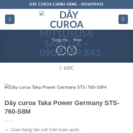
Bỏ
DÂY CUROA CHÍNH HÃNG - 0906999843
qua
nội
dung
Trang chủ
»
Shop
LỌC
Dây curoa Taka Power Germany STS-
760-S8M
Giao hàng tận nơi trên toàn quốc.