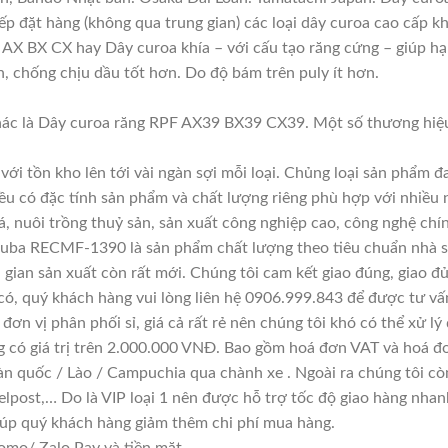
iếp đặt hàng (không qua trung gian) các loại dây curoa cao cấp k
AX BX CX hay Dây curoa khía – với cấu tạo răng cứng – giúp hạn
ơn, chống chịu dầu tốt hơn. Do độ bám trên puly ít hơn.
ác là Dây curoa răng RPF AX39 BX39 CX39. Một số thương hiệu
với tồn kho lên tới vài ngàn sợi mỗi loại. Chủng loại sản phẩm 
đều có đặc tính sản phẩm và chất lượng riêng phù hợp với nhiều 
á, nuôi trồng thuỷ sản, sản xuất công nghiệp cao, công nghệ chí
suba RECMF-1390 là sản phẩm chất lượng theo tiêu chuẩn nhà sả
i gian sản xuất còn rất mới. Chúng tôi cam kết giao đúng, giao đ
có, quý khách hàng vui lòng liên hệ 0906.999.843 để được tư vấ
đơn vị phân phối sỉ, giá cả rất rẻ nên chúng tôi khó có thể xử lý
g có giá trị trên 2.000.000 VNĐ. Bao gồm hoá đơn VAT và hoá đơ
àn quốc / Lào / Campuchia qua chành xe . Ngoài ra chúng tôi cò
lpost,… Do là VIP loại 1 nên được hỗ trợ tốc độ giao hàng nha
giúp quý khách hàng giảm thêm chi phí mua hàng.
mo/ Zalo Pay và tiền mặt.