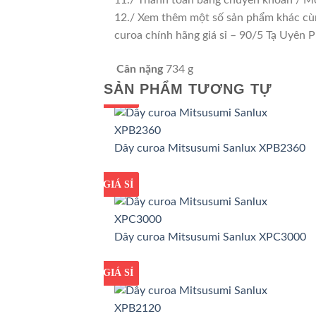
12./ Xem thêm một số sản phẩm khác cùng
curoa chính hãng giá sỉ – 90/5 Tạ Uyê
Cân nặng
734 g
SẢN PHẨM TƯƠNG TỰ
GIÁ TỐT
GIÁ SỈ
Dây curoa Mitsusumi Sanlux XPB2360
GIÁ TỐT
GIÁ SỈ
Dây curoa Mitsusumi Sanlux XPC3000
GIÁ TỐT
GIÁ SỈ