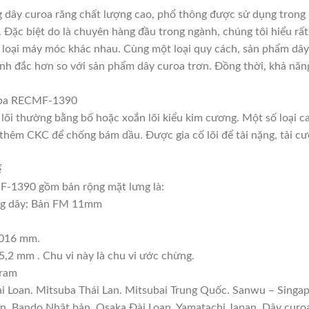
ây curoa răng chất lượng cao, phổ thông được sử dụng trong 
. Đặc biệt do là chuyên hàng đầu trong ngành, chúng tôi hiểu rất
loại máy móc khác nhau. Cùng một loại quy cách, sản phẩm dây 
nh đắc hơn so với sản phẩm dây curoa trơn. Đồng thời, khả năng
suba RECMF-1390
, lõi thường bằng bố hoặc xoắn lõi kiểu kim cương. Một số loại 
thêm CKC để chống bám dầu. Được gia cố lõi để tải nặng, tải cườ
ể
-1390 gồm bản rộng mặt lưng là:
ong dây: Bản FM 11mm
1016 mm.
5,2 mm . Chu vi này là chu vi ước chừng.
gram
ài Loan. Mitsuba Thái Lan. Mitsubai Trung Quốc. Sanwu – Singap
ản, Bando Nhật bản. Osaka Đài Loan. Yamatachi Japan. Dây curo