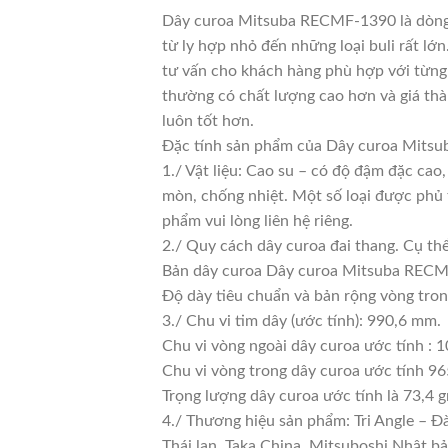
Dây curoa Mitsuba RECMF-1390 là dòng d
từ ly hợp nhỏ đến những loại buli rất lớn
tư vấn cho khách hàng phù hợp với từng 
thường có chất lượng cao hơn và giá thà
luôn tốt hơn.
Đặc tính sản phẩm của Dây curoa Mit
1./ Vật liệu: Cao su – có độ đậm đặc cao
mòn, chống nhiệt. Một số loại được phủ 
phẩm vui lòng liên hệ riêng.
2./ Quy cách dây curoa đai thang. Cụ th
Bản dây curoa Dây curoa Mitsuba RECMF
Độ dày tiêu chuẩn và bản rộng vòng tr
3./ Chu vi tim dây (ước tính): 990,6 mm.
Chu vi vòng ngoài dây curoa ước tính : 
Chu vi vòng trong dây curoa ước tính 96
Trọng lượng dây curoa ước tính là 73,4 
4./ Thương hiệu sản phẩm: Tri Angle – Đ
Thái lan. Taka China. Mitsuboshi Nhật b