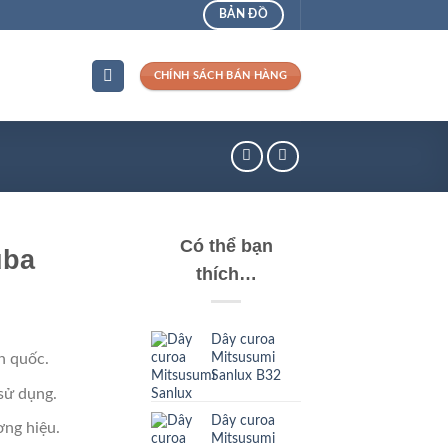
BẢN ĐỒ
CHÍNH SÁCH BÁN HÀNG
Có thể bạn
uba
thích…
Dây curoa
Mitsusumi
n quốc.
Sanlux B32
sử dụng.
Dây curoa
ng hiệu.
Mitsusumi