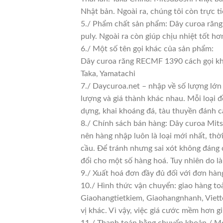
Nhật bản. Ngoài ra, chúng tôi còn trực t
5./ Phẩm chất sản phẩm: Dây curoa răng 
puly. Ngoài ra còn giúp chịu nhiệt tốt h
6./ Một số tên gọi khác của sản phẩm:
Dây curoa răng RECMF 1390 cách gọi kh
Taka, Yamatachi
7./ Daycuroa.net – nhập về số lượng lớn 
lượng và giá thành khác nhau. Mỗi loại 
dựng, khai khoáng đá, tàu thuyền đánh c
8./ Chính sách bán hàng: Dây curoa Mit
nên hàng nhập luôn là loại mới nhất, thờ
cầu. Để tránh nhưng sai xót không đáng 
đổi cho một số hàng hoá. Tuy nhiên do là 
9./ Xuất hoá đơn đầy đủ đối với đơn hàn
10./ Hình thức vận chuyển: giao hàng to
Giaohangtietkiem, Giaohangnhanh, Viette
vị khác. Vì vậy, việc giá cước mềm hơn 
11./ Thanh toán bằng chuyển khoản / Mo