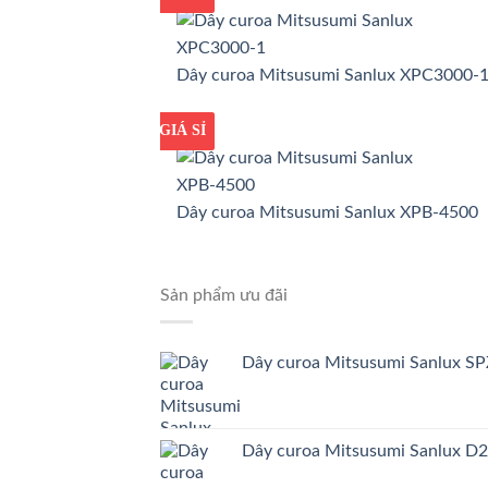
Dây curoa Mitsusumi Sanlux XPC3000-
GIÁ TỐT
GIÁ SỈ
Dây curoa Mitsusumi Sanlux XPB-4500
Sản phẩm ưu đãi
Dây curoa Mitsusumi Sanlux S
Dây curoa Mitsusumi Sanlux D