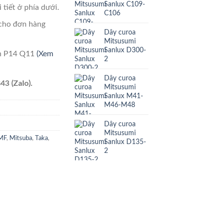
Sanlux C109-
 tiết ở phía dưới.
C106
cho đơn hàng
Dây curoa
Mitsusumi
Sanlux D300-
ên P14 Q11
(Xem
2
Dây curoa
43 (Zalo).
Mitsusumi
Sanlux M41-
M46-M48
Dây curoa
Mitsusumi
MF
,
Mitsuba
,
Taka
,
Sanlux D135-
2