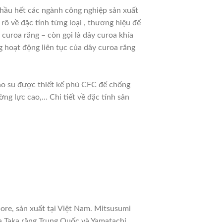
hầu hết các ngành công nghiệp sản xuất
 rõ về đặc tính từng loại , thương hiệu để
curoa răng – còn gọi là dây curoa khía
 hoạt động liên tục của dây curoa răng
cao su được thiết kế phủ CFC để chống
ng lực cao,… Chi tiết về đặc tính sản
ore, sản xuất tại Việt Nam. Mitsusumi
a Taka răng Trung Quốc và Yamatachi