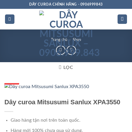
Bỏ
DÂY CUROA CHÍNH HÃNG - 0906999843
qua
nội
dung
Trang chủ
»
Shop
LỌC
GIÁ TỐT
GIÁ SỈ
Dây curoa Mitsusumi Sanlux XPA3550
Giao hàng tận nơi trên toàn quốc.
Hàng mới 100% chưa qua sử dụng.