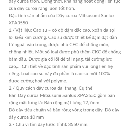
dây curoa trơn. Đồng thời, khả năng hoạt động liên tục
của dây curoa răng luôn tốt hơn.
Đặc tính sản phẩm của Dây curoa Mitsusumi Sanlux
XPA3550
1./ Vật liệu: Cao su – có độ đậm đặc cao, xoắn đa sợi
lõi kiểu kim cương. Cao su được thiết kế đậm đạt dần
từ ngoài vào trong, được phủ CFC để chống mòn,
chống nhiệt. Một số loại được phủ thêm CKC để chống
bám dầu. Được gia cố lõi để tải nặng, tải cường lực
cao,… Chi tiết về đặc tính sản phẩm vui lòng liên hệ
riêng. Loại cao su này đa phần là cao su mới 100%
được cường hoá với polyme.
2./ Quy cách dây curoa đai thang. Cụ thể
Bản Dây curoa Mitsusumi Sanlux XPA3550 gồm bản
rộng mặt lưng là: Bản rộng mặt lưng 12,7mm
Độ dày tiêu chuẩn và bản rộng vòng trong dây: Độ dày
dây curoa 10 mm
3./ Chu vi tim dây (ước tính): 3550 mm.