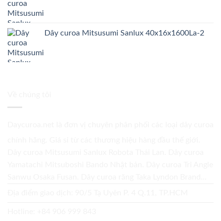
Dây curoa Mitsusumi Sanlux 40x16x1600La-2
Về chúng tôi
Daycuroa.net
là đơn vị chuyên phân phối các loại dây curoa
chính hãng. Giá sỉ từ các thương hiệu hàng đầu thế giới.
Dây curoa Mitsusumi Sanlux Robota Thái Lan. Dây curoa
Yamatachi Mitsuboshi Bando Nhật bản. Dây curoa Tri Angle
Sanwu Osaka Fusan. Dây curoa răng Taka Lyndon Brand...
Địa điểm giao dịch: 90/5 Tạ Uyên P. 4 Q.11, TP.HCM
Hotline:
+84 906 999 843