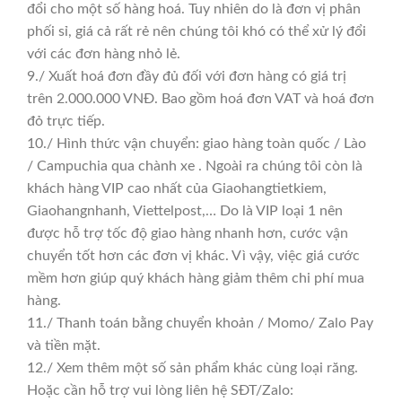
đổi cho một số hàng hoá. Tuy nhiên do là đơn vị phân
phối sỉ, giá cả rất rẻ nên chúng tôi khó có thể xử lý đổi
với các đơn hàng nhỏ lẻ.
9./ Xuất hoá đơn đầy đủ đối với đơn hàng có giá trị
trên 2.000.000 VNĐ. Bao gồm hoá đơn VAT và hoá đơn
đỏ trực tiếp.
10./ Hình thức vận chuyển: giao hàng toàn quốc / Lào
/ Campuchia qua chành xe . Ngoài ra chúng tôi còn là
khách hàng VIP cao nhất của Giaohangtietkiem,
Giaohangnhanh, Viettelpost,… Do là VIP loại 1 nên
được hỗ trợ tốc độ giao hàng nhanh hơn, cước vận
chuyển tốt hơn các đơn vị khác. Vì vậy, việc giá cước
mềm hơn giúp quý khách hàng giảm thêm chi phí mua
hàng.
11./ Thanh toán bằng chuyển khoản / Momo/ Zalo Pay
và tiền mặt.
12./ Xem thêm một số sản phẩm khác cùng loại răng.
Hoặc cần hỗ trợ vui lòng liên hệ SĐT/Zalo: