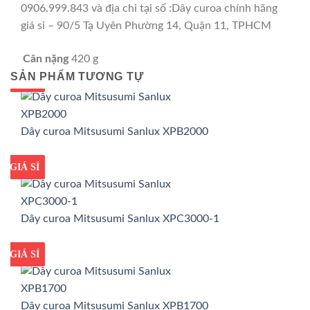
0906.999.843 và địa chỉ tại số :Dây curoa chính hãng
giá sỉ – 90/5 Tạ Uyên Phường 14, Quận 11, TPHCM
Cân nặng
420 g
SẢN PHẨM TƯƠNG TỰ
GIÁ TỐT
GIÁ SỈ
Dây curoa Mitsusumi Sanlux XPB2000
GIÁ TỐT
GIÁ SỈ
Dây curoa Mitsusumi Sanlux XPC3000-1
GIÁ TỐT
GIÁ SỈ
Dây curoa Mitsusumi Sanlux XPB1700