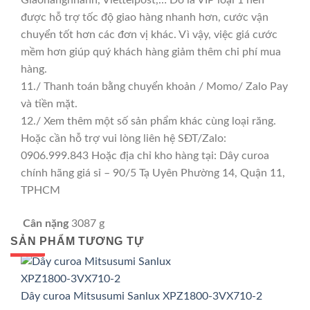
được hỗ trợ tốc độ giao hàng nhanh hơn, cước vận
chuyển tốt hơn các đơn vị khác. Vì vậy, việc giá cước
mềm hơn giúp quý khách hàng giảm thêm chi phí mua
hàng.
11./ Thanh toán bằng chuyển khoản / Momo/ Zalo Pay
và tiền mặt.
12./ Xem thêm một số sản phẩm khác cùng loại răng.
Hoặc cần hỗ trợ vui lòng liên hệ SĐT/Zalo:
0906.999.843 Hoặc địa chỉ kho hàng tại: Dây curoa
chính hãng giá sỉ – 90/5 Tạ Uyên Phường 14, Quận 11,
TPHCM
Cân nặng
3087 g
SẢN PHẨM TƯƠNG TỰ
GIÁ TỐT
GIÁ SỈ
Dây curoa Mitsusumi Sanlux XPZ1800-3VX710-2