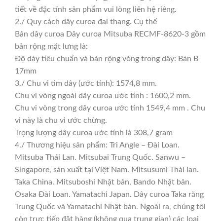
tiết về đặc tính sản phẩm vui lòng liên hệ riêng.
2./ Quy cách dây curoa đai thang. Cụ thể
Bản dây curoa Dây curoa Mitsuba RECMF-8620-3 gồm
bản rộng mặt lưng là:
Độ dày tiêu chuẩn và bản rộng vòng trong dây: Bản B
17mm
3./ Chu vi tim dây (ước tính): 1574,8 mm.
Chu vi vòng ngoài dây curoa ước tính : 1600,2 mm.
Chu vi vòng trong dây curoa ước tính 1549,4 mm . Chu
vi này là chu vi ước chừng.
Trọng lượng dây curoa ước tính là 308,7 gram
4./ Thương hiệu sản phẩm: Tri Angle – Đài Loan.
Mitsuba Thái Lan. Mitsubai Trung Quốc. Sanwu –
Singapore, sản xuất tại Việt Nam. Mitsusumi Thái lan.
Taka China. Mitsuboshi Nhật bản, Bando Nhật bản.
Osaka Đài Loan. Yamatachi Japan. Dây curoa Taka răng
Trung Quốc và Yamatachi Nhật bản. Ngoài ra, chúng tôi
còn trực tiếp đặt hàng (không qua trung gian) các loại