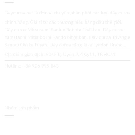
Daycuroa.net
là đơn vị chuyên phân phối các loại dây curoa
chính hãng. Giá sỉ từ các thương hiệu hàng đầu thế giới.
Dây curoa Mitsusumi Sanlux Robota Thái Lan. Dây curoa
Yamatachi Mitsuboshi Bando Nhật bản. Dây curoa Tri Angle
Sanwu Osaka Fusan. Dây curoa răng Taka Lyndon Brand...
Địa điểm giao dịch: 90/5 Tạ Uyên P. 4 Q.11, TP.HCM
Hotline:
+84 906 999 843
Nhóm sản phẩm