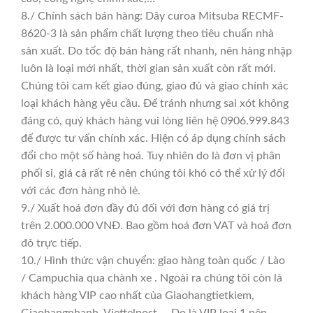
8./ Chính sách bán hàng: Dây curoa Mitsuba RECMF-
8620-3 là sản phẩm chất lượng theo tiêu chuẩn nhà
sản xuất. Do tốc độ bán hàng rất nhanh, nên hàng nhập
luôn là loại mới nhất, thời gian sản xuất còn rất mới.
Chúng tôi cam kết giao đúng, giao đủ và giao chính xác
loại khách hàng yêu cầu. Để tránh nhưng sai xót không
đáng có, quý khách hàng vui lòng liên hệ 0906.999.843
để được tư vấn chính xác. Hiện có áp dụng chính sách
đổi cho một số hàng hoá. Tuy nhiên do là đơn vị phân
phối sỉ, giá cả rất rẻ nên chúng tôi khó có thể xử lý đổi
với các đơn hàng nhỏ lẻ.
9./ Xuất hoá đơn đầy đủ đối với đơn hàng có giá trị
trên 2.000.000 VNĐ. Bao gồm hoá đơn VAT và hoá đơn
đỏ trực tiếp.
10./ Hình thức vận chuyển: giao hàng toàn quốc / Lào
/ Campuchia qua chành xe . Ngoài ra chúng tôi còn là
khách hàng VIP cao nhất của Giaohangtietkiem,
Giaohangnhanh, Viettelpost,… Do là VIP loại 1 nên