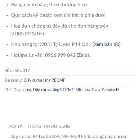
Hàng chính hãng theo thương hiệu.
Quy cách kỹ thuật: xem chi tiết ở phía dưới.
Hoá đơn chứng từ đầy đủ cho đơn hàng trên
2.000.000VNĐ.
Kho hàng tại :90/5 Tạ Uyên P14 Q11
(Xem bản đồ)
.
Hotline tư vấn:
0906 999 843 (Zalo).
SKU:
SKU312
Danh mục:
Dây curoa răng RECMF
Thẻ:
Day curoa
,
Dây curoa răng RECMF
,
Mitsuba
,
Taka
,
Yamatachi
MÔ TẢ
THÔNG TIN BỔ SUNG
Dây curoa Mitsuba RECMF-8620-3 là dòng dây curoa