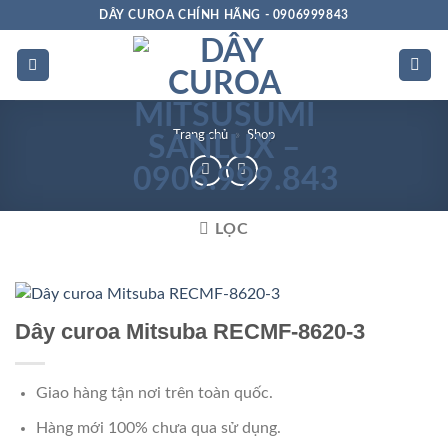
Bỏ
DÂY CUROA CHÍNH HÃNG - 0906999843
qua
nội
dung
Trang chủ
»
Shop
LỌC
Chất
lượng
Dây curoa Mitsuba RECMF-8620-3
Giao hàng tận nơi trên toàn quốc.
Hàng mới 100% chưa qua sử dụng.