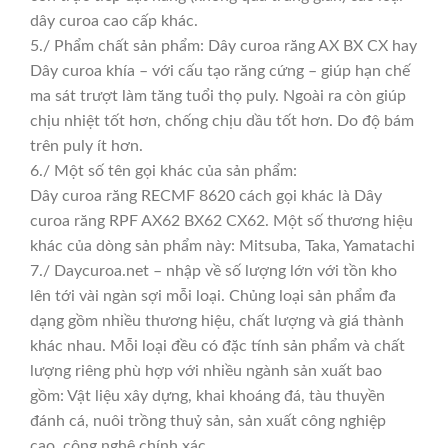
dây curoa cao cấp khác.
5./ Phẩm chất sản phẩm: Dây curoa răng AX BX CX hay
Dây curoa khía – với cấu tạo răng cứng – giúp hạn chế
ma sát trượt làm tăng tuổi thọ puly. Ngoài ra còn giúp
chịu nhiệt tốt hơn, chống chịu dầu tốt hơn. Do độ bám
trên puly ít hơn.
6./ Một số tên gọi khác của sản phẩm:
Dây curoa răng RECMF 8620 cách gọi khác là Dây
curoa răng RPF AX62 BX62 CX62. Một số thương hiệu
khác của dòng sản phẩm này: Mitsuba, Taka, Yamatachi
7./ Daycuroa.net – nhập về số lượng lớn với tồn kho
lên tới vài ngàn sợi mỗi loại. Chủng loại sản phẩm đa
dạng gồm nhiều thương hiệu, chất lượng và giá thành
khác nhau. Mỗi loại đều có đặc tính sản phẩm và chất
lượng riêng phù hợp với nhiều ngành sản xuất bao
gồm: Vật liệu xây dựng, khai khoáng đá, tàu thuyền
đánh cá, nuôi trồng thuỷ sản, sản xuất công nghiệp
cao, công nghệ chính xác,…