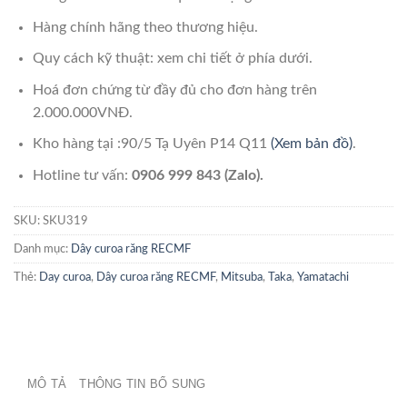
Hàng chính hãng theo thương hiệu.
Quy cách kỹ thuật: xem chi tiết ở phía dưới.
Hoá đơn chứng từ đầy đủ cho đơn hàng trên
2.000.000VNĐ.
Kho hàng tại :90/5 Tạ Uyên P14 Q11
(Xem bản đồ)
.
Hotline tư vấn:
0906 999 843 (Zalo).
SKU:
SKU319
Danh mục:
Dây curoa răng RECMF
Thẻ:
Day curoa
,
Dây curoa răng RECMF
,
Mitsuba
,
Taka
,
Yamatachi
MÔ TẢ
THÔNG TIN BỔ SUNG