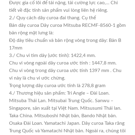
Được gia cố lõi để tải nặng, tải cường lực cao,… Chi
tiết về đặc tính sản phẩm vui lòng liên hệ riêng.
2./ Quy cách dây curoa đai thang. Cụ thể
Bản dây curoa Dây curoa Mitsuba RECMF-8560-1 gồm
bản rộng mặt lưng là:
Độ dày tiêu chuẩn và bản rộng vòng trong dây: Bản B
17mm
3./ Chu vi tim dây (ước tính): 1422,4 mm.
Chu vi vòng ngoài dây curoa ước tính : 1447,8 mm.
Chu vi vòng trong dây curoa ước tính 1397 mm . Chu
vi này là chu vi ước chừng.
Trọng lượng dây curoa ước tính là 278,8 gram
4./ Thương hiệu sản phẩm: Tri Angle – Đài Loan.
Mitsuba Thái Lan. Mitsubai Trung Quốc. Sanwu –
Singapore, sản xuất tại Việt Nam. Mitsusumi Thái lan.
Taka China. Mitsuboshi Nhật bản, Bando Nhật bản.
Osaka Đài Loan. Yamatachi Japan. Dây curoa Taka răng
Trung Quốc và Yamatachi Nhật bản. Ngoài ra, chúng tôi