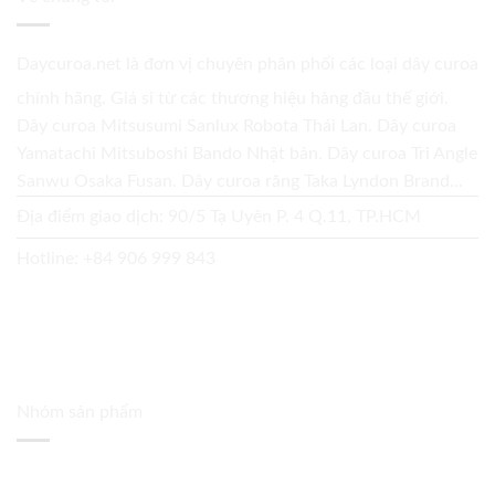
Daycuroa.net
là đơn vị chuyên phân phối các loại dây curoa
chính hãng. Giá sỉ từ các thương hiệu hàng đầu thế giới.
Dây curoa Mitsusumi Sanlux Robota Thái Lan. Dây curoa
Yamatachi Mitsuboshi Bando Nhật bản. Dây curoa Tri Angle
Sanwu Osaka Fusan. Dây curoa răng Taka Lyndon Brand...
Địa điểm giao dịch: 90/5 Tạ Uyên P. 4 Q.11, TP.HCM
Hotline:
+84 906 999 843
Nhóm sản phẩm