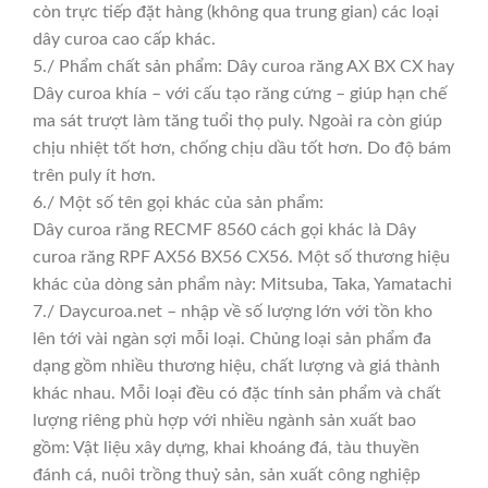
còn trực tiếp đặt hàng (không qua trung gian) các loại
dây curoa cao cấp khác.
5./ Phẩm chất sản phẩm: Dây curoa răng AX BX CX hay
Dây curoa khía – với cấu tạo răng cứng – giúp hạn chế
ma sát trượt làm tăng tuổi thọ puly. Ngoài ra còn giúp
chịu nhiệt tốt hơn, chống chịu dầu tốt hơn. Do độ bám
trên puly ít hơn.
6./ Một số tên gọi khác của sản phẩm:
Dây curoa răng RECMF 8560 cách gọi khác là Dây
curoa răng RPF AX56 BX56 CX56. Một số thương hiệu
khác của dòng sản phẩm này: Mitsuba, Taka, Yamatachi
7./ Daycuroa.net – nhập về số lượng lớn với tồn kho
lên tới vài ngàn sợi mỗi loại. Chủng loại sản phẩm đa
dạng gồm nhiều thương hiệu, chất lượng và giá thành
khác nhau. Mỗi loại đều có đặc tính sản phẩm và chất
lượng riêng phù hợp với nhiều ngành sản xuất bao
gồm: Vật liệu xây dựng, khai khoáng đá, tàu thuyền
đánh cá, nuôi trồng thuỷ sản, sản xuất công nghiệp