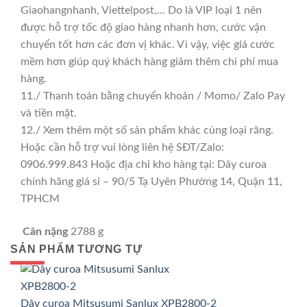
Giaohangnhanh, Viettelpost,… Do là VIP loại 1 nên
được hỗ trợ tốc độ giao hàng nhanh hơn, cước vận
chuyển tốt hơn các đơn vị khác. Vì vậy, việc giá cước
mềm hơn giúp quý khách hàng giảm thêm chi phí mua
hàng.
11./ Thanh toán bằng chuyển khoản / Momo/ Zalo Pay
và tiền mặt.
12./ Xem thêm một số sản phẩm khác cùng loại răng.
Hoặc cần hỗ trợ vui lòng liên hệ SĐT/Zalo:
0906.999.843 Hoặc địa chỉ kho hàng tại: Dây curoa
chính hãng giá sỉ – 90/5 Tạ Uyên Phường 14, Quận 11,
TPHCM
Cân nặng
2788 g
SẢN PHẨM TƯƠNG TỰ
GIÁ TỐT
GIÁ SỈ
Dây curoa Mitsusumi Sanlux XPB2800-2