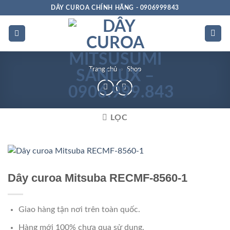
Bỏ
DÂY CUROA CHÍNH HÃNG - 0906999843
qua
nội
dung
Trang chủ
»
Shop
LỌC
Chất
lượng
Dây curoa Mitsuba RECMF-8560-1
Giao hàng tận nơi trên toàn quốc.
Hàng mới 100% chưa qua sử dụng.