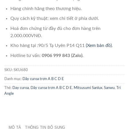
Hàng chính hãng theo thương hiệu.
Quy cách kỹ thuật: xem chi tiết ở phía dưới.
Hoá đơn chứng từ đầy đủ cho đơn hàng trên
2.000.000VNĐ.
Kho hàng tại :90/5 Tạ Uyên P14 Q11
(Xem bản đồ)
.
Hotline tư vấn:
0906 999 843 (Zalo).
SKU:
SKU680
Danh mục:
Dây curoa trơn A B C D E
Thẻ:
Day curoa
,
Dây curoa trơn A B C D E
,
Mitsusumi Sanlux
,
Sanwu
,
Tri
Angle
MÔ TẢ
THÔNG TIN BỔ SUNG