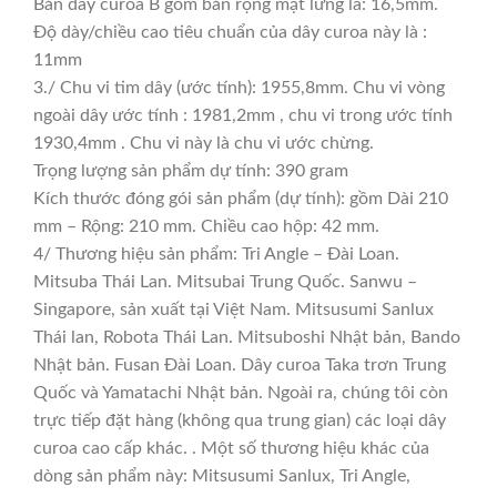
Bản dây curoa B gồm bản rộng mặt lưng là: 16,5mm.
Độ dày/chiều cao tiêu chuẩn của dây curoa này là :
11mm
3./ Chu vi tim dây (ước tính): 1955,8mm. Chu vi vòng
ngoài dây ước tính : 1981,2mm , chu vi trong ước tính
1930,4mm . Chu vi này là chu vi ước chừng.
Trọng lượng sản phẩm dự tính: 390 gram
Kích thước đóng gói sản phẩm (dự tính): gồm Dài 210
mm – Rộng: 210 mm. Chiều cao hộp: 42 mm.
4/ Thương hiệu sản phẩm: Tri Angle – Đài Loan.
Mitsuba Thái Lan. Mitsubai Trung Quốc. Sanwu –
Singapore, sản xuất tại Việt Nam. Mitsusumi Sanlux
Thái lan, Robota Thái Lan. Mitsuboshi Nhật bản, Bando
Nhật bản. Fusan Đài Loan. Dây curoa Taka trơn Trung
Quốc và Yamatachi Nhật bản. Ngoài ra, chúng tôi còn
trực tiếp đặt hàng (không qua trung gian) các loại dây
curoa cao cấp khác. . Một số thương hiệu khác của
dòng sản phẩm này: Mitsusumi Sanlux, Tri Angle,