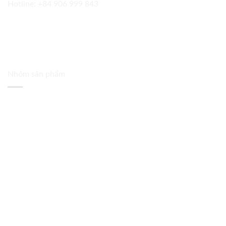
Hotline:
+84 906 999 843
Nhóm sản phẩm