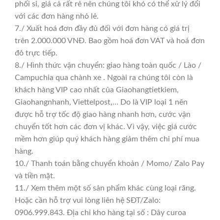
phối sỉ, giá cả rất rẻ nên chúng tôi khó có thể xử lý đổi
với các đơn hàng nhỏ lẻ.
7./ Xuất hoá đơn đầy đủ đối với đơn hàng có giá trị
trên 2.000.000 VNĐ. Bao gồm hoá đơn VAT và hoá đơn
đỏ trực tiếp.
8./ Hình thức vận chuyển: giao hàng toàn quốc / Lào /
Campuchia qua chành xe . Ngoài ra chúng tôi còn là
khách hàng VIP cao nhất của Giaohangtietkiem,
Giaohangnhanh, Viettelpost,… Do là VIP loại 1 nên
được hỗ trợ tốc độ giao hàng nhanh hơn, cước vận
chuyển tốt hơn các đơn vị khác. Vì vậy, việc giá cước
mềm hơn giúp quý khách hàng giảm thêm chi phí mua
hàng.
10./ Thanh toán bằng chuyển khoản / Momo/ Zalo Pay
và tiền mặt.
11./ Xem thêm một số sản phẩm khác cùng loại răng.
Hoặc cần hỗ trợ vui lòng liên hệ SĐT/Zalo:
0906.999.843. Địa chỉ kho hàng tại số : Dây curoa