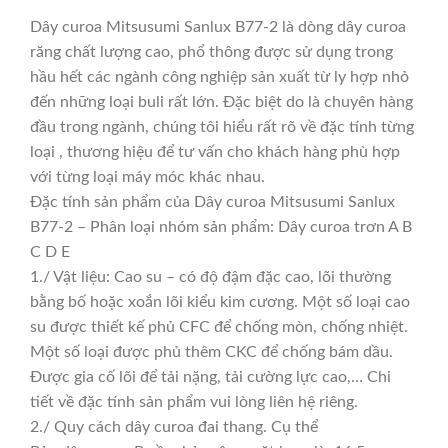
Dây curoa Mitsusumi Sanlux B77-2 là dòng dây curoa
răng chất lượng cao, phổ thông được sử dụng trong
hầu hết các ngành công nghiệp sản xuất từ ly hợp nhỏ
đến những loại buli rất lớn. Đặc biệt do là chuyên hàng
đầu trong ngành, chúng tôi hiểu rất rõ về đặc tính từng
loại , thương hiệu để tư vấn cho khách hàng phù hợp
với từng loại máy móc khác nhau.
Đặc tính sản phẩm của Dây curoa Mitsusumi Sanlux
B77-2 – Phân loại nhóm sản phẩm: Dây curoa trơn A B
C D E
1./ Vật liệu: Cao su – có độ đậm đặc cao, lõi thường
bằng bố hoặc xoắn lõi kiểu kim cương. Một số loại cao
su được thiết kế phủ CFC để chống mòn, chống nhiệt.
Một số loại được phủ thêm CKC để chống bám dầu.
Được gia cố lõi để tải nặng, tải cường lực cao,… Chi
tiết về đặc tính sản phẩm vui lòng liên hệ riêng.
2./ Quy cách dây curoa đai thang. Cụ thể