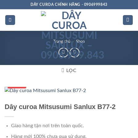
Bỏ
DÂY CUROA CHÍNH HÃNG - 0906999843
qua
nội
dung
Trang chủ
»
Shop
LỌC
Số 1 VN
Dây curoa Mitsusumi Sanlux B77-2
Giao hàng tận nơi trên toàn quốc.
Hàng mới 100% chưa qua sử dụng.