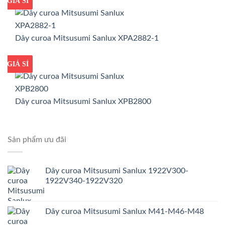
GIÁ TỐT
GIÁ SỈ
Dây curoa Mitsusumi Sanlux XPA2882-1
GIÁ TỐT
GIÁ SỈ
Dây curoa Mitsusumi Sanlux XPB2800
Sản phẩm ưu đãi
Dây curoa Mitsusumi Sanlux 1922V300-
1922V340-1922V320
Dây curoa Mitsusumi Sanlux M41-M46-M48