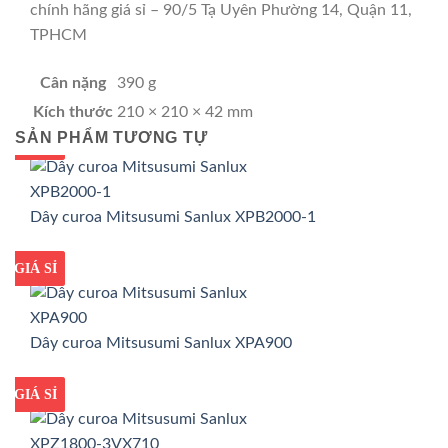
chính hãng giá sỉ – 90/5 Tạ Uyên Phường 14, Quận 11,
TPHCM
Cân nặng
390 g
Kích thước
210 × 210 × 42 mm
SẢN PHẨM TƯƠNG TỰ
GIÁ TỐT
GIÁ SỈ
Dây curoa Mitsusumi Sanlux XPB2000-1
GIÁ TỐT
GIÁ SỈ
Dây curoa Mitsusumi Sanlux XPA900
GIÁ TỐT
GIÁ SỈ