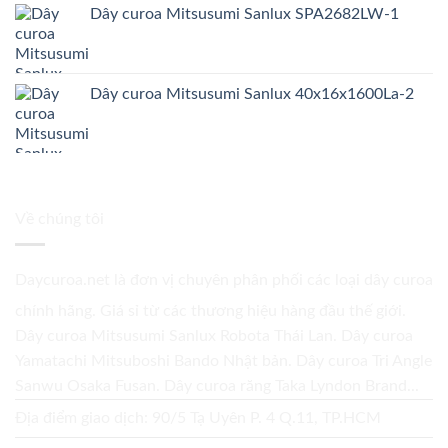
Dây curoa Mitsusumi Sanlux SPA2682LW-1
Dây curoa Mitsusumi Sanlux 40x16x1600La-2
Về chúng tôi
Daycuroa.net
là đơn vị chuyên phân phối các loại dây curoa
chính hãng. Giá sỉ từ các thương hiệu hàng đầu thế giới.
Dây curoa Mitsusumi Sanlux Robota Thái Lan. Dây curoa
Yamatachi Mitsuboshi Bando Nhật bản. Dây curoa Tri Angle
Sanwu Osaka Fusan. Dây curoa răng Taka Lyndon Brand...
Địa điểm giao dịch: 90/5 Tạ Uyên P. 4 Q.11, TP.HCM