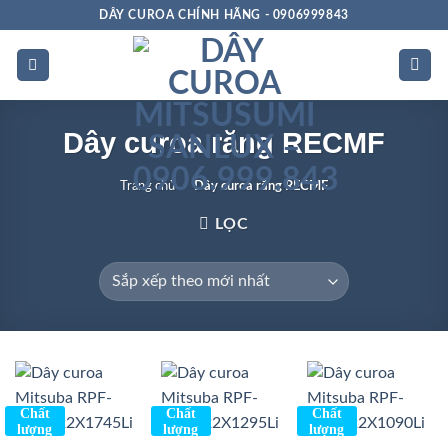
Bỏ
DÂY CUROA CHÍNH HÃNG - 0906999843
qua
nội
dung
Dây curoa răng RECMF
Trang chủ
»
Dây curoa răng RECMF
LỌC
Chất
Chất
Chất
lượng
lượng
lượng