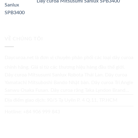
Dây curoa Mitsusumi Sanlux SPB3400
VỀ CHÚNG TÔI
Daycuroa.net
là đơn vị chuyên phân phối các loại dây curoa
chính hãng. Giá sỉ từ các thương hiệu hàng đầu thế giới.
Dây curoa Mitsusumi Sanlux Robota Thái Lan. Dây curoa
Yamatachi Mitsuboshi Bando Nhật bản. Dây curoa Tri Angle
Sanwu Osaka Fusan. Dây curoa răng Taka Lyndon Brand...
Địa điểm giao dịch: 90/5 Tạ Uyên P. 4 Q.11, TP.HCM
Hotline:
+84 906 999 843