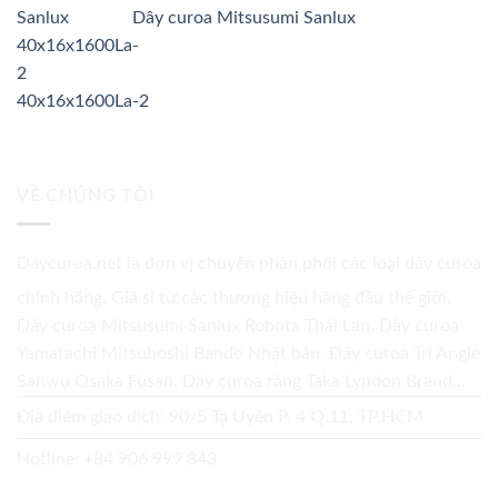
Dây curoa Mitsusumi Sanlux
40x16x1600La-2
VỀ CHÚNG TÔI
Daycuroa.net
là đơn vị chuyên phân phối các loại dây curoa
chính hãng. Giá sỉ từ các thương hiệu hàng đầu thế giới.
Dây curoa Mitsusumi Sanlux Robota Thái Lan. Dây curoa
Yamatachi Mitsuboshi Bando Nhật bản. Dây curoa Tri Angle
Sanwu Osaka Fusan. Dây curoa răng Taka Lyndon Brand...
Địa điểm giao dịch: 90/5 Tạ Uyên P. 4 Q.11, TP.HCM
Hotline:
+84 906 999 843