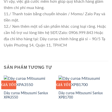
Vì vậy, việc giá cước mềm hơn giúp quý khách hàng giảm
thêm chi phí mua hàng.
11./ Thanh toán bằng chuyển khoản / Momo/ Zalo Pay và
tiền mặt.
12./ Xem thêm một số sản phẩm khác cùng loại răng. Hoặc
cần hỗ trợ vui lòng liên hệ SĐT/Zalo: 0906.999.843 Hoặc
địa chỉ kho hàng tại: Dây curoa chính hãng giá sỉ – 90/5 Tạ
Uyên Phường 14, Quận 11, TPHCM
SẢN PHẨM TƯƠNG TỰ
GIÁ TỐT
GIÁ SỈ
GIÁ TỐT
GIÁ SỈ
Dây curoa Mitsusumi Sanlux
Dây curoa Mitsusumi Sanlux
XPA3550
XPB1700