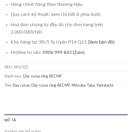
Hàng chính hãng theo thương hiệu.
Quy cách kỹ thuật: xem chi tiết ở phía dưới.
Hoá đơn chứng từ đầy đủ cho đơn hàng trên
2.000.000VNĐ.
Kho hàng tại :90/5 Tạ Uyên P14 Q11
(Xem bản đồ)
.
Hotline tư vấn:
0906 999 843 (Zalo).
SKU:
SKU322
Danh mục:
Dây curoa răng RECMF
Thẻ:
Day curoa
,
Dây curoa răng RECMF
,
Mitsuba
,
Taka
,
Yamatachi
MÔ TẢ
THÔNG TIN BỔ SUNG