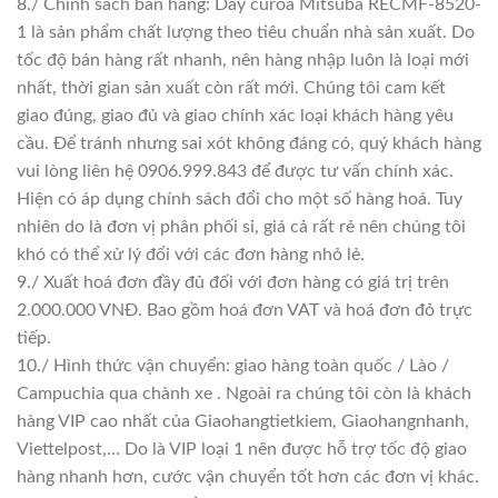
8./ Chính sách bán hàng: Dây curoa Mitsuba RECMF-8520-
1 là sản phẩm chất lượng theo tiêu chuẩn nhà sản xuất. Do
tốc độ bán hàng rất nhanh, nên hàng nhập luôn là loại mới
nhất, thời gian sản xuất còn rất mới. Chúng tôi cam kết
giao đúng, giao đủ và giao chính xác loại khách hàng yêu
cầu. Để tránh nhưng sai xót không đáng có, quý khách hàng
vui lòng liên hệ 0906.999.843 để được tư vấn chính xác.
Hiện có áp dụng chính sách đổi cho một số hàng hoá. Tuy
nhiên do là đơn vị phân phối sỉ, giá cả rất rẻ nên chúng tôi
khó có thể xử lý đổi với các đơn hàng nhỏ lẻ.
9./ Xuất hoá đơn đầy đủ đối với đơn hàng có giá trị trên
2.000.000 VNĐ. Bao gồm hoá đơn VAT và hoá đơn đỏ trực
tiếp.
10./ Hình thức vận chuyển: giao hàng toàn quốc / Lào /
Campuchia qua chành xe . Ngoài ra chúng tôi còn là khách
hàng VIP cao nhất của Giaohangtietkiem, Giaohangnhanh,
Viettelpost,… Do là VIP loại 1 nên được hỗ trợ tốc độ giao
hàng nhanh hơn, cước vận chuyển tốt hơn các đơn vị khác.