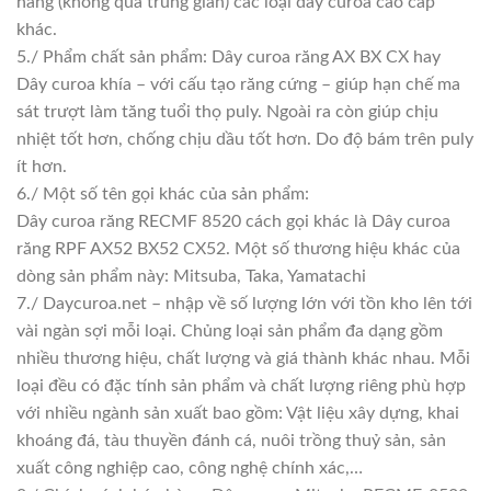
hàng (không qua trung gian) các loại dây curoa cao cấp
khác.
5./ Phẩm chất sản phẩm: Dây curoa răng AX BX CX hay
Dây curoa khía – với cấu tạo răng cứng – giúp hạn chế ma
sát trượt làm tăng tuổi thọ puly. Ngoài ra còn giúp chịu
nhiệt tốt hơn, chống chịu dầu tốt hơn. Do độ bám trên puly
ít hơn.
6./ Một số tên gọi khác của sản phẩm:
Dây curoa răng RECMF 8520 cách gọi khác là Dây curoa
răng RPF AX52 BX52 CX52. Một số thương hiệu khác của
dòng sản phẩm này: Mitsuba, Taka, Yamatachi
7./ Daycuroa.net – nhập về số lượng lớn với tồn kho lên tới
vài ngàn sợi mỗi loại. Chủng loại sản phẩm đa dạng gồm
nhiều thương hiệu, chất lượng và giá thành khác nhau. Mỗi
loại đều có đặc tính sản phẩm và chất lượng riêng phù hợp
với nhiều ngành sản xuất bao gồm: Vật liệu xây dựng, khai
khoáng đá, tàu thuyền đánh cá, nuôi trồng thuỷ sản, sản
xuất công nghiệp cao, công nghệ chính xác,…