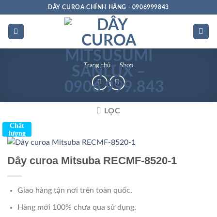
Bỏ
DÂY CUROA CHÍNH HÃNG - 0906999843
qua
nội
dung
Trang chủ
»
Shop
LỌC
Chất
lượng
Dây curoa Mitsuba RECMF-8520-1
Giao hàng tận nơi trên toàn quốc.
Hàng mới 100% chưa qua sử dụng.