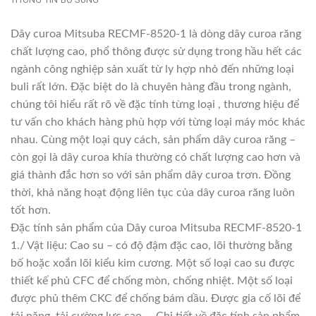
Dây curoa Mitsuba RECMF-8520-1 là dòng dây curoa răng
chất lượng cao, phổ thông được sử dụng trong hầu hết các
ngành công nghiệp sản xuất từ ly hợp nhỏ đến những loại
buli rất lớn. Đặc biệt do là chuyên hàng đầu trong ngành,
chúng tôi hiểu rất rõ về đặc tính từng loại , thương hiệu để
tư vấn cho khách hàng phù hợp với từng loại máy móc khác
nhau. Cùng một loại quy cách, sản phẩm dây curoa răng –
còn gọi là dây curoa khía thường có chất lượng cao hơn và
giá thành đắc hơn so với sản phẩm dây curoa trơn. Đồng
thời, khả năng hoạt động liên tục của dây curoa răng luôn
tốt hơn.
Đặc tính sản phẩm của Dây curoa Mitsuba RECMF-8520-1
1./ Vật liệu: Cao su – có độ đậm đặc cao, lõi thường bằng
bố hoặc xoắn lõi kiểu kim cương. Một số loại cao su được
thiết kế phủ CFC để chống mòn, chống nhiệt. Một số loại
được phủ thêm CKC để chống bám dầu. Được gia cố lõi để
tải nặng, tải cường lực cao,… Chi tiết về đặc tính sản phẩm