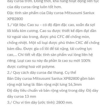
dây curoa trơn. Đồng thời, khả năng hoạt động liên tục
của dây curoa răng luôn tốt hơn.
Đặc tính sản phẩm của Dây curoa Mitsusumi Sanlux
XPB2800
1./ Vật liệu: Cao su – có độ đậm đặc cao, xoắn đa sợi
lõi kiểu kim cương. Cao su được thiết kế đậm đạt dần
từ ngoài vào trong, được phủ CFC để chống mòn,
chống nhiệt. Một số loại được phủ thêm CKC để chống
bám dầu. Được gia cố lõi để tải nặng, tải cường lực
cao,… Chi tiết về đặc tính sản phẩm vui lòng liên hệ
riêng. Loại cao su này đa phần là cao su mới 100%
được cường hoá với polyme.
2./ Quy cách dây curoa đai thang. Cụ thể
Bản Dây curoa Mitsusumi Sanlux XPB2800 gồm bản
rộng mặt lưng là: Bản rộng mặt lưng 16,3mm
Độ dày tiêu chuẩn và bản rộng vòng trong dây: Độ dày
dây curoa 13 mm
3./ Chu vi tim dây (ước tính): 2800 mm.