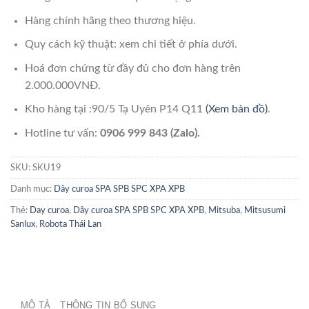
Hàng chính hãng theo thương hiệu.
Quy cách kỹ thuật: xem chi tiết ở phía dưới.
Hoá đơn chứng từ đầy đủ cho đơn hàng trên
2.000.000VNĐ.
Kho hàng tại :90/5 Tạ Uyên P14 Q11
(Xem bản đồ)
.
Hotline tư vấn:
0906 999 843 (Zalo).
SKU:
SKU19
Danh mục:
Dây curoa SPA SPB SPC XPA XPB
Thẻ:
Day curoa
,
Dây curoa SPA SPB SPC XPA XPB
,
Mitsuba
,
Mitsusumi
Sanlux
,
Robota Thái Lan
MÔ TẢ
THÔNG TIN BỔ SUNG