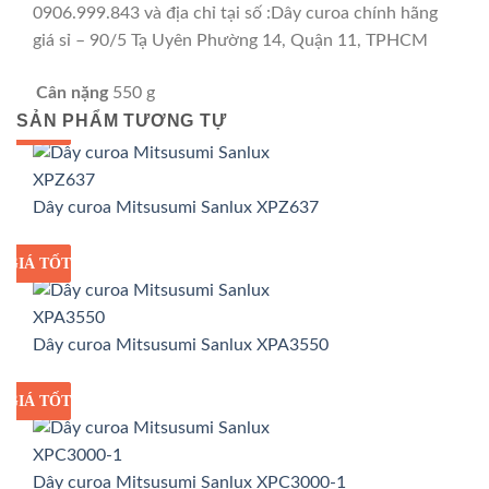
0906.999.843 và địa chỉ tại số :Dây curoa chính hãng
giá sỉ – 90/5 Tạ Uyên Phường 14, Quận 11, TPHCM
Cân nặng
550 g
SẢN PHẨM TƯƠNG TỰ
GIÁ TỐT
GIÁ SỈ
Dây curoa Mitsusumi Sanlux XPZ637
GIÁ TỐT
GIÁ SỈ
Dây curoa Mitsusumi Sanlux XPA3550
GIÁ TỐT
GIÁ SỈ
Dây curoa Mitsusumi Sanlux XPC3000-1