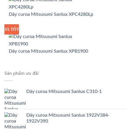
Dây curoa Mitsusumi Sanlux XPC4280Lp
GIÁ TỐT
GIÁ SỈ
Dây curoa Mitsusumi Sanlux XPB1900
Sản phẩm ưu đãi
Dây curoa Mitsusumi Sanlux C310-1
Dây curoa Mitsusumi Sanlux 1922V384-
1922V390