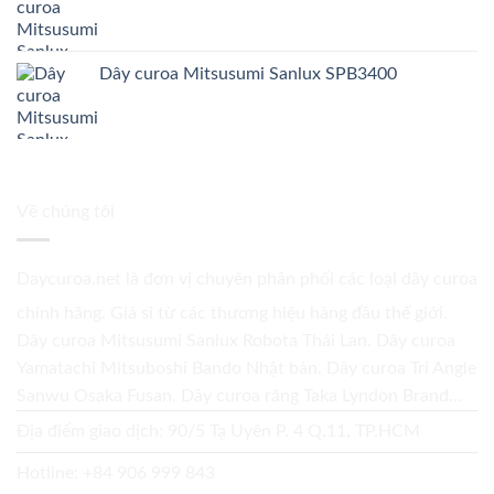
Dây curoa Mitsusumi Sanlux SPB3400
Về chúng tôi
Daycuroa.net
là đơn vị chuyên phân phối các loại dây curoa
chính hãng. Giá sỉ từ các thương hiệu hàng đầu thế giới.
Dây curoa Mitsusumi Sanlux Robota Thái Lan. Dây curoa
Yamatachi Mitsuboshi Bando Nhật bản. Dây curoa Tri Angle
Sanwu Osaka Fusan. Dây curoa răng Taka Lyndon Brand...
Địa điểm giao dịch: 90/5 Tạ Uyên P. 4 Q.11, TP.HCM
Hotline:
+84 906 999 843