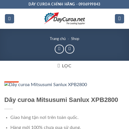
Bỏ
DÂY CUROA CHÍNH HÃNG - 0906999843
qua
nội
dung
Trang chủ
»
Shop
LỌC
GIÁ TỐT
GIÁ SỈ
Dây curoa Mitsusumi Sanlux XPB2800
Giao hàng tận nơi trên toàn quốc.
Hàng mới 100% chưa qua sử dụng.