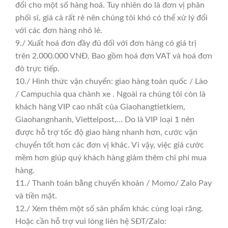
đổi cho một số hàng hoá. Tuy nhiên do là đơn vị phân
phối sỉ, giá cả rất rẻ nên chúng tôi khó có thể xử lý đổi
với các đơn hàng nhỏ lẻ.
9./ Xuất hoá đơn đầy đủ đối với đơn hàng có giá trị
trên 2.000.000 VNĐ. Bao gồm hoá đơn VAT và hoá đơn
đỏ trực tiếp.
10./ Hình thức vận chuyển: giao hàng toàn quốc / Lào
/ Campuchia qua chành xe . Ngoài ra chúng tôi còn là
khách hàng VIP cao nhất của Giaohangtietkiem,
Giaohangnhanh, Viettelpost,… Do là VIP loại 1 nên
được hỗ trợ tốc độ giao hàng nhanh hơn, cước vận
chuyển tốt hơn các đơn vị khác. Vì vậy, việc giá cước
mềm hơn giúp quý khách hàng giảm thêm chi phí mua
hàng.
11./ Thanh toán bằng chuyển khoản / Momo/ Zalo Pay
và tiền mặt.
12./ Xem thêm một số sản phẩm khác cùng loại răng.
Hoặc cần hỗ trợ vui lòng liên hệ SĐT/Zalo: