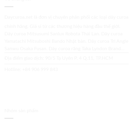
Daycuroa.net
là đơn vị chuyên phân phối các loại dây curoa
chính hãng. Giá sỉ từ các thương hiệu hàng đầu thế giới.
Dây curoa Mitsusumi Sanlux Robota Thái Lan. Dây curoa
Yamatachi Mitsuboshi Bando Nhật bản. Dây curoa Tri Angle
Sanwu Osaka Fusan. Dây curoa răng Taka Lyndon Brand...
Địa điểm giao dịch: 90/5 Tạ Uyên P. 4 Q.11, TP.HCM
Hotline:
+84 906 999 843
Nhóm sản phẩm