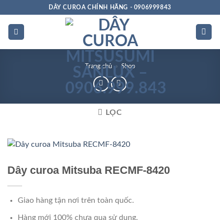
Bỏ
DÂY CUROA CHÍNH HÃNG - 0906999843
qua
nội
dung
Trang chủ
»
Shop
LỌC
Chất
lượng
Dây curoa Mitsuba RECMF-8420
Giao hàng tận nơi trên toàn quốc.
Hàng mới 100% chưa qua sử dụng.