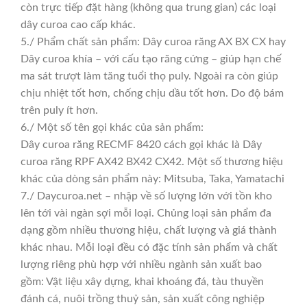
còn trực tiếp đặt hàng (không qua trung gian) các loại
dây curoa cao cấp khác.
5./ Phẩm chất sản phẩm: Dây curoa răng AX BX CX hay
Dây curoa khía – với cấu tạo răng cứng – giúp hạn chế
ma sát trượt làm tăng tuổi thọ puly. Ngoài ra còn giúp
chịu nhiệt tốt hơn, chống chịu dầu tốt hơn. Do độ bám
trên puly ít hơn.
6./ Một số tên gọi khác của sản phẩm:
Dây curoa răng RECMF 8420 cách gọi khác là Dây
curoa răng RPF AX42 BX42 CX42. Một số thương hiệu
khác của dòng sản phẩm này: Mitsuba, Taka, Yamatachi
7./ Daycuroa.net – nhập về số lượng lớn với tồn kho
lên tới vài ngàn sợi mỗi loại. Chủng loại sản phẩm đa
dạng gồm nhiều thương hiệu, chất lượng và giá thành
khác nhau. Mỗi loại đều có đặc tính sản phẩm và chất
lượng riêng phù hợp với nhiều ngành sản xuất bao
gồm: Vật liệu xây dựng, khai khoáng đá, tàu thuyền
đánh cá, nuôi trồng thuỷ sản, sản xuất công nghiệp