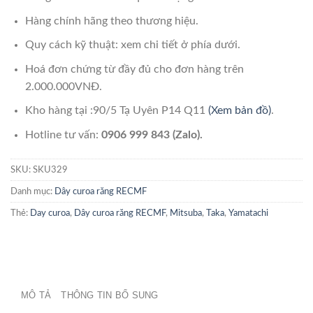
Hàng chính hãng theo thương hiệu.
Quy cách kỹ thuật: xem chi tiết ở phía dưới.
Hoá đơn chứng từ đầy đủ cho đơn hàng trên
2.000.000VNĐ.
Kho hàng tại :90/5 Tạ Uyên P14 Q11
(Xem bản đồ)
.
Hotline tư vấn:
0906 999 843 (Zalo).
SKU:
SKU329
Danh mục:
Dây curoa răng RECMF
Thẻ:
Day curoa
,
Dây curoa răng RECMF
,
Mitsuba
,
Taka
,
Yamatachi
MÔ TẢ
THÔNG TIN BỔ SUNG