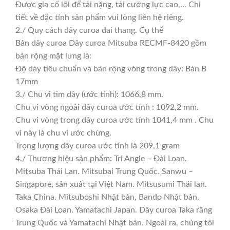
Được gia cố lõi để tải nặng, tải cường lực cao,… Chi
tiết về đặc tính sản phẩm vui lòng liên hệ riêng.
2./ Quy cách dây curoa đai thang. Cụ thể
Bản dây curoa Dây curoa Mitsuba RECMF-8420 gồm
bản rộng mặt lưng là:
Độ dày tiêu chuẩn và bản rộng vòng trong dây: Bản B
17mm
3./ Chu vi tim dây (ước tính): 1066,8 mm.
Chu vi vòng ngoài dây curoa ước tính : 1092,2 mm.
Chu vi vòng trong dây curoa ước tính 1041,4 mm . Chu
vi này là chu vi ước chừng.
Trọng lượng dây curoa ước tính là 209,1 gram
4./ Thương hiệu sản phẩm: Tri Angle – Đài Loan.
Mitsuba Thái Lan. Mitsubai Trung Quốc. Sanwu –
Singapore, sản xuất tại Việt Nam. Mitsusumi Thái lan.
Taka China. Mitsuboshi Nhật bản, Bando Nhật bản.
Osaka Đài Loan. Yamatachi Japan. Dây curoa Taka răng
Trung Quốc và Yamatachi Nhật bản. Ngoài ra, chúng tôi