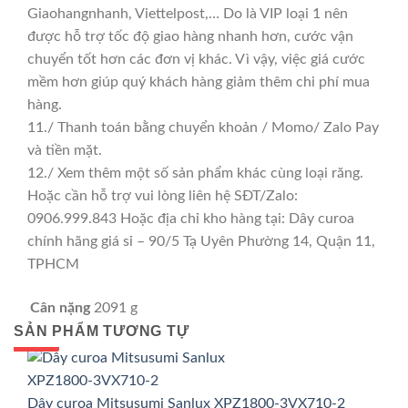
Giaohangnhanh, Viettelpost,… Do là VIP loại 1 nên
được hỗ trợ tốc độ giao hàng nhanh hơn, cước vận
chuyển tốt hơn các đơn vị khác. Vì vậy, việc giá cước
mềm hơn giúp quý khách hàng giảm thêm chi phí mua
hàng.
11./ Thanh toán bằng chuyển khoản / Momo/ Zalo Pay
và tiền mặt.
12./ Xem thêm một số sản phẩm khác cùng loại răng.
Hoặc cần hỗ trợ vui lòng liên hệ SĐT/Zalo:
0906.999.843 Hoặc địa chỉ kho hàng tại: Dây curoa
chính hãng giá sỉ – 90/5 Tạ Uyên Phường 14, Quận 11,
TPHCM
Cân nặng
2091 g
SẢN PHẨM TƯƠNG TỰ
GIÁ TỐT
GIÁ SỈ
Dây curoa Mitsusumi Sanlux XPZ1800-3VX710-2