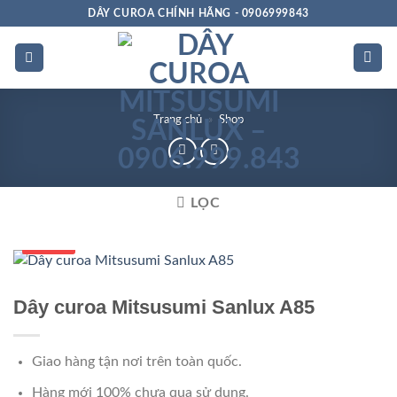
Bỏ
DÂY CUROA CHÍNH HÃNG - 0906999843
qua
nội
dung
Trang chủ
»
Shop
LỌC
Số 1 VN
Dây curoa Mitsusumi Sanlux A85
Giao hàng tận nơi trên toàn quốc.
Hàng mới 100% chưa qua sử dụng.