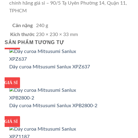
chính hãng giá sỉ – 90/5 Tạ Uyên Phường 14, Quận 11,
TPHCM
Cân nặng
240 g
Kích thước
230 × 230 × 33 mm
SẢN PHẨM TƯƠNG TỰ
GIÁ TỐT
GIÁ SỈ
Dây curoa Mitsusumi Sanlux XPZ637
GIÁ TỐT
GIÁ SỈ
Dây curoa Mitsusumi Sanlux XPB2800-2
GIÁ TỐT
GIÁ SỈ