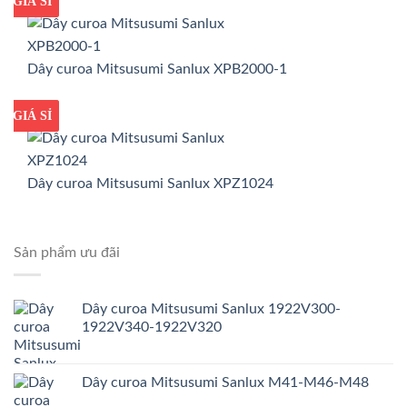
GIÁ TỐT
GIÁ SỈ
Dây curoa Mitsusumi Sanlux XPB2000-1
GIÁ TỐT
GIÁ SỈ
Dây curoa Mitsusumi Sanlux XPZ1024
Sản phẩm ưu đãi
Dây curoa Mitsusumi Sanlux 1922V300-
1922V340-1922V320
Dây curoa Mitsusumi Sanlux M41-M46-M48