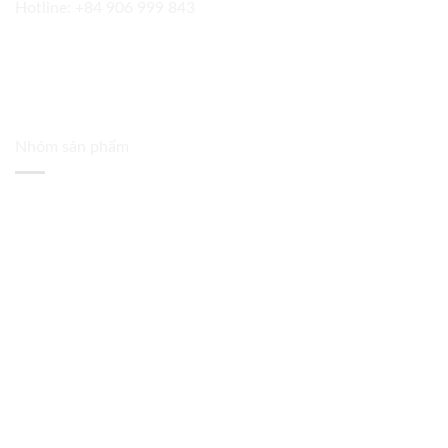
Hotline:
+84 906 999 843
Nhóm sản phẩm