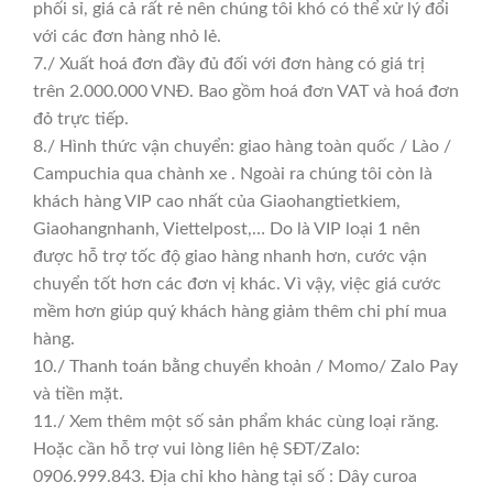
phối sỉ, giá cả rất rẻ nên chúng tôi khó có thể xử lý đổi
với các đơn hàng nhỏ lẻ.
7./ Xuất hoá đơn đầy đủ đối với đơn hàng có giá trị
trên 2.000.000 VNĐ. Bao gồm hoá đơn VAT và hoá đơn
đỏ trực tiếp.
8./ Hình thức vận chuyển: giao hàng toàn quốc / Lào /
Campuchia qua chành xe . Ngoài ra chúng tôi còn là
khách hàng VIP cao nhất của Giaohangtietkiem,
Giaohangnhanh, Viettelpost,… Do là VIP loại 1 nên
được hỗ trợ tốc độ giao hàng nhanh hơn, cước vận
chuyển tốt hơn các đơn vị khác. Vì vậy, việc giá cước
mềm hơn giúp quý khách hàng giảm thêm chi phí mua
hàng.
10./ Thanh toán bằng chuyển khoản / Momo/ Zalo Pay
và tiền mặt.
11./ Xem thêm một số sản phẩm khác cùng loại răng.
Hoặc cần hỗ trợ vui lòng liên hệ SĐT/Zalo:
0906.999.843. Địa chỉ kho hàng tại số : Dây curoa