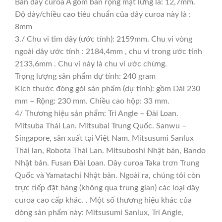
Bản dây curoa A gồm bản rộng mặt lưng là: 12,7mm.
Độ dày/chiều cao tiêu chuẩn của dây curoa này là :
8mm
3./ Chu vi tim dây (ước tính): 2159mm. Chu vi vòng
ngoài dây ước tính : 2184,4mm , chu vi trong ước tính
2133,6mm . Chu vi này là chu vi ước chừng.
Trọng lượng sản phẩm dự tính: 240 gram
Kích thước đóng gói sản phẩm (dự tính): gồm Dài 230
mm – Rộng: 230 mm. Chiều cao hộp: 33 mm.
4/ Thương hiệu sản phẩm: Tri Angle – Đài Loan.
Mitsuba Thái Lan. Mitsubai Trung Quốc. Sanwu –
Singapore, sản xuất tại Việt Nam. Mitsusumi Sanlux
Thái lan, Robota Thái Lan. Mitsuboshi Nhật bản, Bando
Nhật bản. Fusan Đài Loan. Dây curoa Taka trơn Trung
Quốc và Yamatachi Nhật bản. Ngoài ra, chúng tôi còn
trực tiếp đặt hàng (không qua trung gian) các loại dây
curoa cao cấp khác. . Một số thương hiệu khác của
dòng sản phẩm này: Mitsusumi Sanlux, Tri Angle,