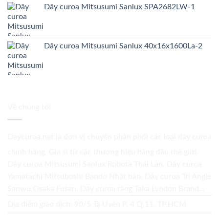
Dây curoa Mitsusumi Sanlux SPA2682LW-1
Dây curoa Mitsusumi Sanlux 40x16x1600La-2
Về chúng tôi
Daycuroa.net
là đơn vị chuyên phân phối các loại dây curoa
chính hãng. Giá sỉ từ các thương hiệu hàng đầu thế giới.
Dây curoa Mitsusumi Sanlux Robota Thái Lan. Dây curoa
Yamatachi Mitsuboshi Bando Nhật bản. Dây curoa Tri Angle
Sanwu Osaka Fusan. Dây curoa răng Taka Lyndon Brand...
Địa điểm giao dịch: 90/5 Tạ Uyên P. 4 Q.11, TP.HCM