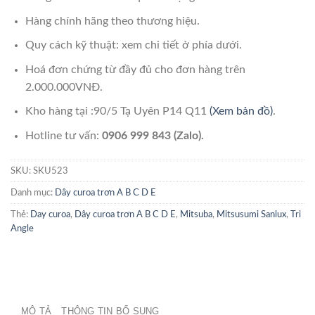
Hàng chính hãng theo thương hiệu.
Quy cách kỹ thuật: xem chi tiết ở phía dưới.
Hoá đơn chứng từ đầy đủ cho đơn hàng trên
2.000.000VNĐ.
Kho hàng tại :90/5 Tạ Uyên P14 Q11
(Xem bản đồ)
.
Hotline tư vấn:
0906 999 843 (Zalo).
SKU:
SKU523
Danh mục:
Dây curoa trơn A B C D E
Thẻ:
Day curoa
,
Dây curoa trơn A B C D E
,
Mitsuba
,
Mitsusumi Sanlux
,
Tri
Angle
MÔ TẢ
THÔNG TIN BỔ SUNG