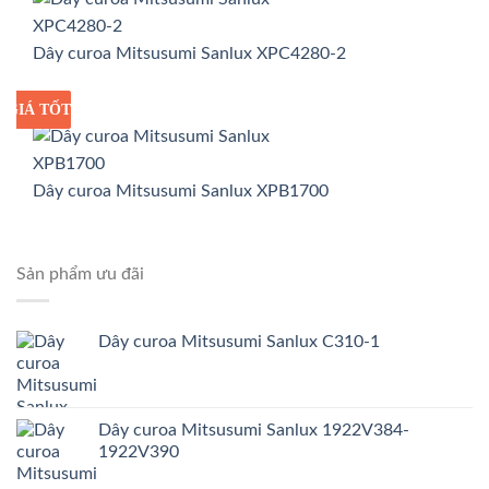
Dây curoa Mitsusumi Sanlux XPC4280-2
GIÁ TỐT
GIÁ SỈ
Dây curoa Mitsusumi Sanlux XPB1700
Sản phẩm ưu đãi
Dây curoa Mitsusumi Sanlux C310-1
Dây curoa Mitsusumi Sanlux 1922V384-
1922V390