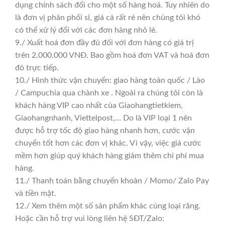
dụng chính sách đổi cho một số hàng hoá. Tuy nhiên do
là đơn vị phân phối sỉ, giá cả rất rẻ nên chúng tôi khó
có thể xử lý đổi với các đơn hàng nhỏ lẻ.
9./ Xuất hoá đơn đầy đủ đối với đơn hàng có giá trị
trên 2.000.000 VNĐ. Bao gồm hoá đơn VAT và hoá đơn
đỏ trực tiếp.
10./ Hình thức vận chuyển: giao hàng toàn quốc / Lào
/ Campuchia qua chành xe . Ngoài ra chúng tôi còn là
khách hàng VIP cao nhất của Giaohangtietkiem,
Giaohangnhanh, Viettelpost,… Do là VIP loại 1 nên
được hỗ trợ tốc độ giao hàng nhanh hơn, cước vận
chuyển tốt hơn các đơn vị khác. Vì vậy, việc giá cước
mềm hơn giúp quý khách hàng giảm thêm chi phí mua
hàng.
11./ Thanh toán bằng chuyển khoản / Momo/ Zalo Pay
và tiền mặt.
12./ Xem thêm một số sản phẩm khác cùng loại răng.
Hoặc cần hỗ trợ vui lòng liên hệ SĐT/Zalo: