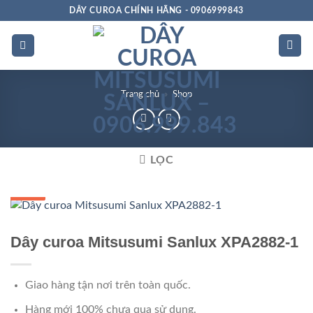
Bỏ
DÂY CUROA CHÍNH HÃNG - 0906999843
qua
nội
dung
Trang chủ
»
Shop
LỌC
GIÁ TỐT
GIÁ SỈ
Dây curoa Mitsusumi Sanlux XPA2882-1
Giao hàng tận nơi trên toàn quốc.
Hàng mới 100% chưa qua sử dụng.