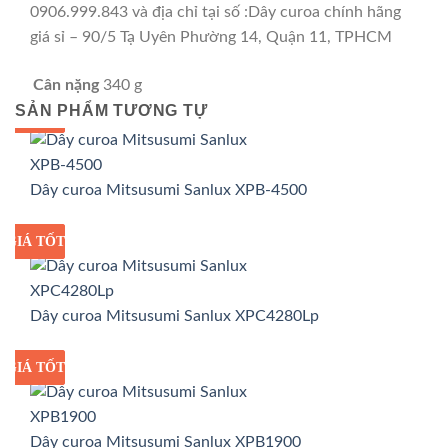
0906.999.843 và địa chỉ tại số :Dây curoa chính hãng
giá sỉ – 90/5 Tạ Uyên Phường 14, Quận 11, TPHCM
Cân nặng
340 g
SẢN PHẨM TƯƠNG TỰ
GIÁ TỐT
GIÁ SỈ
Dây curoa Mitsusumi Sanlux XPB-4500
GIÁ TỐT
GIÁ SỈ
Dây curoa Mitsusumi Sanlux XPC4280Lp
GIÁ TỐT
GIÁ SỈ
Dây curoa Mitsusumi Sanlux XPB1900