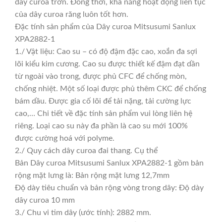
dây curoa trơn. Đồng thời, khả năng hoạt động liên tục
của dây curoa răng luôn tốt hơn.
Đặc tính sản phẩm của Dây curoa Mitsusumi Sanlux
XPA2882-1
1./ Vật liệu: Cao su – có độ đậm đặc cao, xoắn đa sợi
lõi kiểu kim cương. Cao su được thiết kế đậm đạt dần
từ ngoài vào trong, được phủ CFC để chống mòn,
chống nhiệt. Một số loại được phủ thêm CKC để chống
bám dầu. Được gia cố lõi để tải nặng, tải cường lực
cao,… Chi tiết về đặc tính sản phẩm vui lòng liên hệ
riêng. Loại cao su này đa phần là cao su mới 100%
được cường hoá với polyme.
2./ Quy cách dây curoa đai thang. Cụ thể
Bản Dây curoa Mitsusumi Sanlux XPA2882-1 gồm bản
rộng mặt lưng là: Bản rộng mặt lưng 12,7mm
Độ dày tiêu chuẩn và bản rộng vòng trong dây: Độ dày
dây curoa 10 mm
3./ Chu vi tim dây (ước tính): 2882 mm.