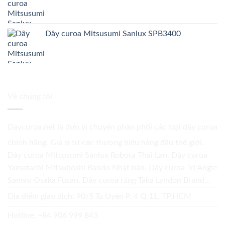
Dây curoa Mitsusumi Sanlux SPB3400
Về chúng tôi
Daycuroa.net
là đơn vị chuyên phân phối các loại dây curoa
chính hãng. Giá sỉ từ các thương hiệu hàng đầu thế giới.
Dây curoa Mitsusumi Sanlux Robota Thái Lan. Dây curoa
Yamatachi Mitsuboshi Bando Nhật bản. Dây curoa Tri Angle
Sanwu Osaka Fusan. Dây curoa răng Taka Lyndon Brand...
Địa điểm giao dịch: 90/5 Tạ Uyên P. 4 Q.11, TP.HCM
Hotline:
+84 906 999 843