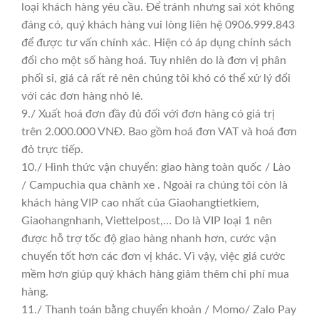
loại khách hàng yêu cầu. Để tránh nhưng sai xót không
đáng có, quý khách hàng vui lòng liên hệ 0906.999.843
để được tư vấn chính xác. Hiện có áp dụng chính sách
đổi cho một số hàng hoá. Tuy nhiên do là đơn vị phân
phối sỉ, giá cả rất rẻ nên chúng tôi khó có thể xử lý đổi
với các đơn hàng nhỏ lẻ.
9./ Xuất hoá đơn đầy đủ đối với đơn hàng có giá trị
trên 2.000.000 VNĐ. Bao gồm hoá đơn VAT và hoá đơn
đỏ trực tiếp.
10./ Hình thức vận chuyển: giao hàng toàn quốc / Lào
/ Campuchia qua chành xe . Ngoài ra chúng tôi còn là
khách hàng VIP cao nhất của Giaohangtietkiem,
Giaohangnhanh, Viettelpost,… Do là VIP loại 1 nên
được hỗ trợ tốc độ giao hàng nhanh hơn, cước vận
chuyển tốt hơn các đơn vị khác. Vì vậy, việc giá cước
mềm hơn giúp quý khách hàng giảm thêm chi phí mua
hàng.
11./ Thanh toán bằng chuyển khoản / Momo/ Zalo Pay