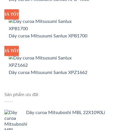
GIÁ TỐT
GIÁ SỈ
Dây curoa Mitsusumi Sanlux XPB1700
GIÁ TỐT
GIÁ SỈ
Dây curoa Mitsusumi Sanlux XPZ1662
Sản phẩm ưu đãi
Dây curoa Mitsuboshi MBL 22X1090Li