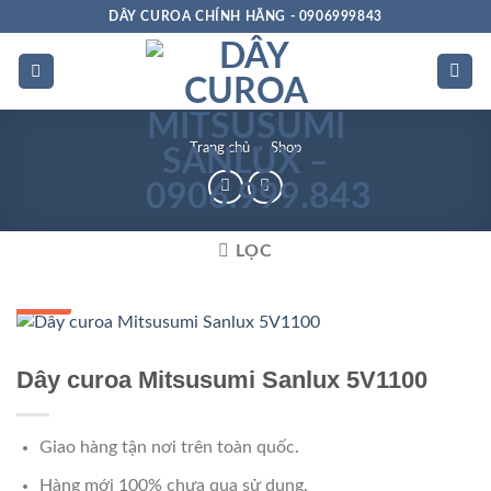
Bỏ
DÂY CUROA CHÍNH HÃNG - 0906999843
qua
nội
dung
Trang chủ
»
Shop
LỌC
GIÁ TỐT
Dây curoa Mitsusumi Sanlux 5V1100
Giao hàng tận nơi trên toàn quốc.
Hàng mới 100% chưa qua sử dụng.