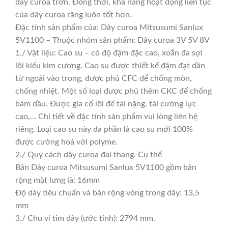
dây curoa trơn. Đồng thời, khả năng hoạt động liên tục
của dây curoa răng luôn tốt hơn.
Đặc tính sản phẩm của: Dây curoa Mitsusumi Sanlux
5V1100 – Thuộc nhóm sản phẩm: Dây curoa 3V 5V 8V
1./ Vật liệu: Cao su – có độ đậm đặc cao, xoắn đa sợi
lõi kiểu kim cương. Cao su được thiết kế đậm đạt dần
từ ngoài vào trong, được phủ CFC để chống mòn,
chống nhiệt. Một số loại được phủ thêm CKC để chống
bám dầu. Được gia cố lõi để tải nặng, tải cường lực
cao,… Chi tiết về đặc tính sản phẩm vui lòng liên hệ
riêng. Loại cao su này đa phần là cao su mới 100%
được cường hoá với polyme.
2./ Quy cách dây curoa đai thang. Cụ thể
Bản Dây curoa Mitsusumi Sanlux 5V1100 gồm bản
rộng mặt lưng là: 16mm
Độ dày tiêu chuẩn và bản rộng vòng trong dây: 13,5
mm
3./ Chu vi tim dây (ước tính): 2794 mm.