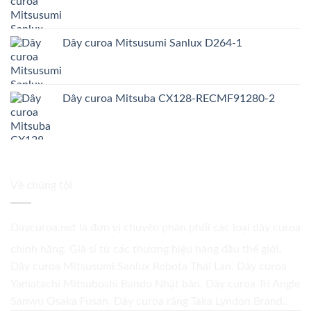
Dây curoa Mitsusumi Sanlux D264-1
Dây curoa Mitsuba CX128-RECMF91280-2
Về chúng tôi
Daycuroa.net
là đơn vị chuyên phân phối các loại dây curoa
chính hãng. Giá sỉ từ các thương hiệu hàng đầu thế giới.
Dây curoa Mitsusumi Sanlux Robota Thái Lan. Dây curoa
Yamatachi Mitsuboshi Bando Nhật bản. Dây curoa Tri Angle
Sanwu Osaka Fusan. Dây curoa răng Taka Lyndon Brand...