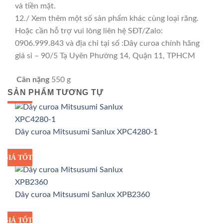
và tiền mặt.
12./ Xem thêm một số sản phẩm khác cùng loại răng.
Hoặc cần hỗ trợ vui lòng liên hệ SĐT/Zalo:
0906.999.843 và địa chỉ tại số :Dây curoa chính hãng
giá sỉ – 90/5 Tạ Uyên Phường 14, Quận 11, TPHCM
Cân nặng
550 g
SẢN PHẨM TƯƠNG TỰ
GIÁ TỐT
GIÁ SỈ
Dây curoa Mitsusumi Sanlux XPC4280-1
GIÁ TỐT
GIÁ SỈ
Dây curoa Mitsusumi Sanlux XPB2360
GIÁ TỐT
GIÁ SỈ