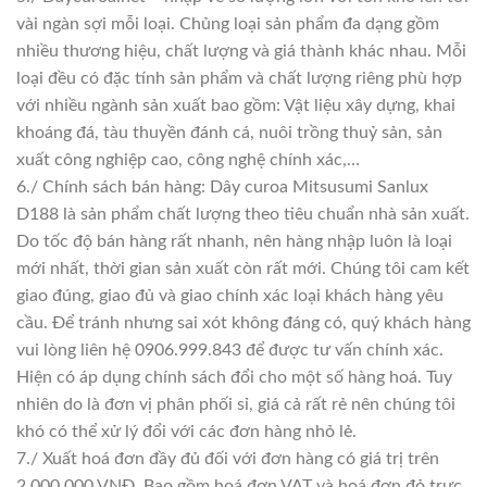
vài ngàn sợi mỗi loại. Chủng loại sản phẩm đa dạng gồm
nhiều thương hiệu, chất lượng và giá thành khác nhau. Mỗi
loại đều có đặc tính sản phẩm và chất lượng riêng phù hợp
với nhiều ngành sản xuất bao gồm: Vật liệu xây dựng, khai
khoáng đá, tàu thuyền đánh cá, nuôi trồng thuỷ sản, sản
xuất công nghiệp cao, công nghệ chính xác,…
6./ Chính sách bán hàng: Dây curoa Mitsusumi Sanlux
D188 là sản phẩm chất lượng theo tiêu chuẩn nhà sản xuất.
Do tốc độ bán hàng rất nhanh, nên hàng nhập luôn là loại
mới nhất, thời gian sản xuất còn rất mới. Chúng tôi cam kết
giao đúng, giao đủ và giao chính xác loại khách hàng yêu
cầu. Để tránh nhưng sai xót không đáng có, quý khách hàng
vui lòng liên hệ 0906.999.843 để được tư vấn chính xác.
Hiện có áp dụng chính sách đổi cho một số hàng hoá. Tuy
nhiên do là đơn vị phân phối sỉ, giá cả rất rẻ nên chúng tôi
khó có thể xử lý đổi với các đơn hàng nhỏ lẻ.
7./ Xuất hoá đơn đầy đủ đối với đơn hàng có giá trị trên
2.000.000 VNĐ. Bao gồm hoá đơn VAT và hoá đơn đỏ trực