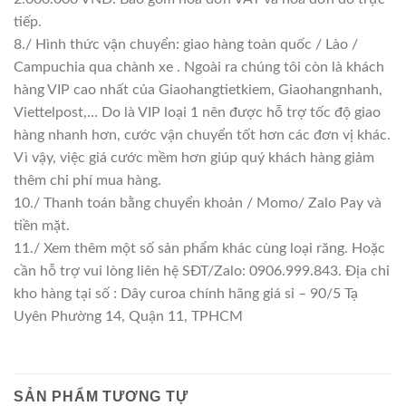
tiếp.
8./ Hình thức vận chuyển: giao hàng toàn quốc / Lào /
Campuchia qua chành xe . Ngoài ra chúng tôi còn là khách
hàng VIP cao nhất của Giaohangtietkiem, Giaohangnhanh,
Viettelpost,… Do là VIP loại 1 nên được hỗ trợ tốc độ giao
hàng nhanh hơn, cước vận chuyển tốt hơn các đơn vị khác.
Vì vậy, việc giá cước mềm hơn giúp quý khách hàng giảm
thêm chi phí mua hàng.
10./ Thanh toán bằng chuyển khoản / Momo/ Zalo Pay và
tiền mặt.
11./ Xem thêm một số sản phẩm khác cùng loại răng. Hoặc
cần hỗ trợ vui lòng liên hệ SĐT/Zalo: 0906.999.843. Địa chỉ
kho hàng tại số : Dây curoa chính hãng giá sỉ – 90/5 Tạ
Uyên Phường 14, Quận 11, TPHCM
SẢN PHẨM TƯƠNG TỰ