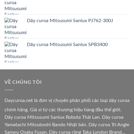
Dây curoa Mitsusumi Sanlux PJ762-300J
Dây curoa Mitsusumi Sanlux SPB3400
VỀ CHÚNG TÔI
Daycuroa.net
là đơn vị chuyên phân phối các loại dây curoa
chính hãng. Giá sỉ từ các thương hiệu hàng đầu thế giới.
Dây curoa Mitsusumi Sanlux Robota Thái Lan. Dây curoa
Yamatachi Mitsuboshi Bando Nhật bản. Dây curoa Tri Angle
Sanwu Osaka Fusan. Dây curoa răng Taka Lyndon Brand...