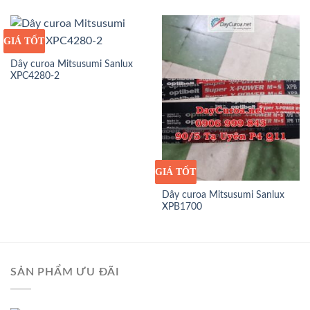
GIÁ TỐT
GIÁ SỈ
Dây curoa Mitsusumi Sanlux
XPC4280-2
GIÁ TỐT
GIÁ SỈ
Dây curoa Mitsusumi Sanlux
XPB1700
SẢN PHẨM ƯU ĐÃI