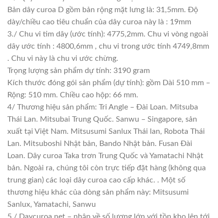
Bản dây curoa D gồm bản rộng mặt lưng là: 31,5mm. Độ
dày/chiều cao tiêu chuẩn của dây curoa này là : 19mm
3./ Chu vi tim dây (ước tính): 4775,2mm. Chu vi vòng ngoài
dây ước tính : 4800,6mm , chu vi trong ước tính 4749,8mm
. Chu vi này là chu vi ước chừng.
Trọng lượng sản phẩm dự tính: 3190 gram
Kích thước đóng gói sản phẩm (dự tính): gồm Dài 510 mm –
Rộng: 510 mm. Chiều cao hộp: 66 mm.
4/ Thương hiệu sản phẩm: Tri Angle – Đài Loan. Mitsuba
Thái Lan. Mitsubai Trung Quốc. Sanwu – Singapore, sản
xuất tại Việt Nam. Mitsusumi Sanlux Thái lan, Robota Thái
Lan. Mitsuboshi Nhật bản, Bando Nhật bản. Fusan Đài
Loan. Dây curoa Taka trơn Trung Quốc và Yamatachi Nhật
bản. Ngoài ra, chúng tôi còn trực tiếp đặt hàng (không qua
trung gian) các loại dây curoa cao cấp khác. . Một số
thương hiệu khác của dòng sản phẩm này: Mitsusumi
Sanlux, Yamatachi, Sanwu
5./ Daycuroa.net – nhập về số lượng lớn với tồn kho lên tới