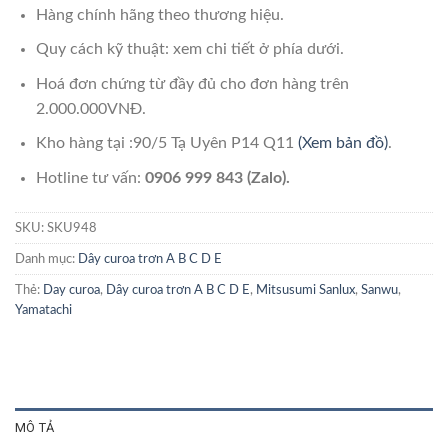
Hàng chính hãng theo thương hiệu.
Quy cách kỹ thuật: xem chi tiết ở phía dưới.
Hoá đơn chứng từ đầy đủ cho đơn hàng trên
2.000.000VNĐ.
Kho hàng tại :90/5 Tạ Uyên P14 Q11
(Xem bản đồ)
.
Hotline tư vấn:
0906 999 843 (Zalo).
SKU:
SKU948
Danh mục:
Dây curoa trơn A B C D E
Thẻ:
Day curoa
,
Dây curoa trơn A B C D E
,
Mitsusumi Sanlux
,
Sanwu
,
Yamatachi
MÔ TẢ