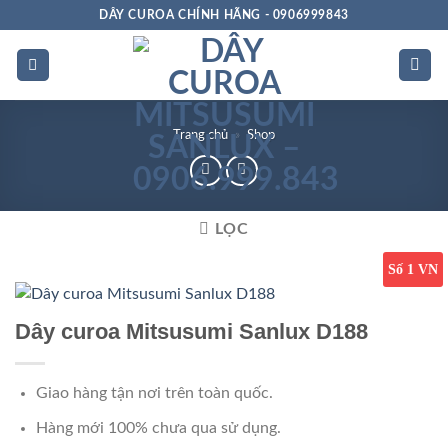
Bỏ
DÂY CUROA CHÍNH HÃNG - 0906999843
qua
nội
dung
Trang chủ
»
Shop
LỌC
Số 1 VN
Dây curoa Mitsusumi Sanlux D188
Giao hàng tận nơi trên toàn quốc.
Hàng mới 100% chưa qua sử dụng.