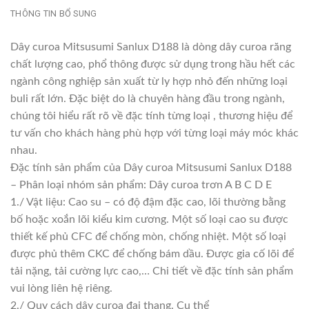
THÔNG TIN BỔ SUNG
Dây curoa Mitsusumi Sanlux D188 là dòng dây curoa răng
chất lượng cao, phổ thông được sử dụng trong hầu hết các
ngành công nghiệp sản xuất từ ly hợp nhỏ đến những loại
buli rất lớn. Đặc biệt do là chuyên hàng đầu trong ngành,
chúng tôi hiểu rất rõ về đặc tính từng loại , thương hiệu để
tư vấn cho khách hàng phù hợp với từng loại máy móc khác
nhau.
Đặc tính sản phẩm của Dây curoa Mitsusumi Sanlux D188
– Phân loại nhóm sản phẩm: Dây curoa trơn A B C D E
1./ Vật liệu: Cao su – có độ đậm đặc cao, lõi thường bằng
bố hoặc xoắn lõi kiểu kim cương. Một số loại cao su được
thiết kế phủ CFC để chống mòn, chống nhiệt. Một số loại
được phủ thêm CKC để chống bám dầu. Được gia cố lõi để
tải nặng, tải cường lực cao,… Chi tiết về đặc tính sản phẩm
vui lòng liên hệ riêng.
2./ Quy cách dây curoa đai thang. Cụ thể