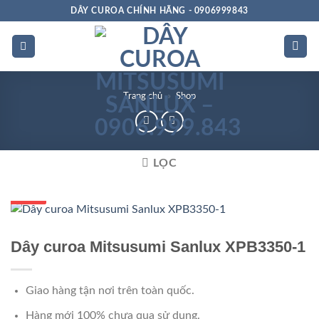
Bỏ
DÂY CUROA CHÍNH HÃNG - 0906999843
qua
nội
dung
Trang chủ
»
Shop
LỌC
GIÁ TỐT
GIÁ SỈ
Dây curoa Mitsusumi Sanlux XPB3350-1
Giao hàng tận nơi trên toàn quốc.
Hàng mới 100% chưa qua sử dụng.