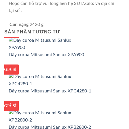
Hoặc cần hỗ trợ vui lòng liên hệ SĐT/Zalo: và địa chỉ
tại số :
Cân nặng
2420 g
SẢN PHẨM TƯƠNG TỰ
GIÁ TỐT
GIÁ SỈ
Dây curoa Mitsusumi Sanlux XPA900
GIÁ TỐT
GIÁ SỈ
Dây curoa Mitsusumi Sanlux XPC4280-1
GIÁ TỐT
GIÁ SỈ
Dây curoa Mitsusumi Sanlux XPB2800-2