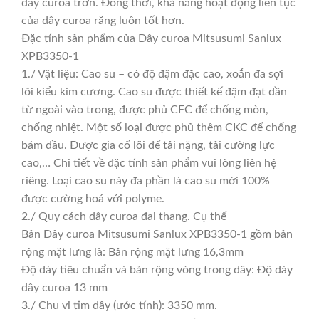
dây curoa trơn. Đồng thời, khả năng hoạt động liên tục
của dây curoa răng luôn tốt hơn.
Đặc tính sản phẩm của Dây curoa Mitsusumi Sanlux
XPB3350-1
1./ Vật liệu: Cao su – có độ đậm đặc cao, xoắn đa sợi
lõi kiểu kim cương. Cao su được thiết kế đậm đạt dần
từ ngoài vào trong, được phủ CFC để chống mòn,
chống nhiệt. Một số loại được phủ thêm CKC để chống
bám dầu. Được gia cố lõi để tải nặng, tải cường lực
cao,… Chi tiết về đặc tính sản phẩm vui lòng liên hệ
riêng. Loại cao su này đa phần là cao su mới 100%
được cường hoá với polyme.
2./ Quy cách dây curoa đai thang. Cụ thể
Bản Dây curoa Mitsusumi Sanlux XPB3350-1 gồm bản
rộng mặt lưng là: Bản rộng mặt lưng 16,3mm
Độ dày tiêu chuẩn và bản rộng vòng trong dây: Độ dày
dây curoa 13 mm
3./ Chu vi tim dây (ước tính): 3350 mm.