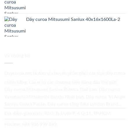
Dây curoa Mitsusumi Sanlux 40x16x1600La-2
Về chúng tôi
Daycuroa.net
là đơn vị chuyên phân phối các loại dây curoa
chính hãng. Giá sỉ từ các thương hiệu hàng đầu thế giới.
Dây curoa Mitsusumi Sanlux Robota Thái Lan. Dây curoa
Yamatachi Mitsuboshi Bando Nhật bản. Dây curoa Tri Angle
Sanwu Osaka Fusan. Dây curoa răng Taka Lyndon Brand...
Địa điểm giao dịch: 90/5 Tạ Uyên P. 4 Q.11, TP.HCM
Hotline:
+84 906 999 843