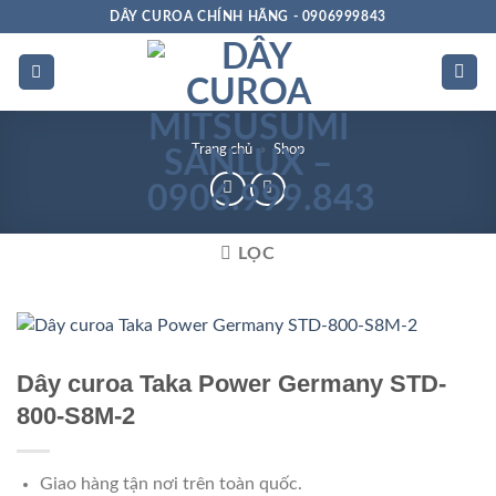
Bỏ
DÂY CUROA CHÍNH HÃNG - 0906999843
qua
nội
dung
Trang chủ
»
Shop
LỌC
Dây curoa Taka Power Germany STD-
800-S8M-2
Giao hàng tận nơi trên toàn quốc.