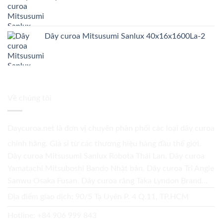
Dây curoa Mitsusumi Sanlux 40x16x1600La-2
Về chúng tôi
Daycuroa.net
là đơn vị chuyên phân phối các loại dây curoa
chính hãng. Giá sỉ từ các thương hiệu hàng đầu thế giới.
Dây curoa Mitsusumi Sanlux Robota Thái Lan. Dây curoa
Yamatachi Mitsuboshi Bando Nhật bản. Dây curoa Tri Angle
Sanwu Osaka Fusan. Dây curoa răng Taka Lyndon Brand...
Địa điểm giao dịch: 90/5 Tạ Uyên P. 4 Q.11, TP.HCM
Hotline:
+84 906 999 843