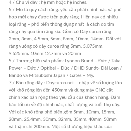
4./ Chu vi dây : hệ mm hoặc hệ inches.
5./ Mô tả quy cách răng: yêu cầu phải chính xác và phù
hợp mới chạy được trên puly răng. Hiện nay có nhiều
loại răng – phổ biến thông dụng nhất là cách đo tim
răng này qua tim răng kia. Gồm có Dây curoa răng
2mm, 3mm, 4.5mm, 5mm, 8mm, 10mm, 14mm. Đối với
răng vuông có dây curoa răng 5mm. 5.075mm.
9.525mm. 10mm 12.7mm và 20mm
5./ Thương hiệu sản phẩm: Lyndon Brand – Đức / Taka
Power – Đức / Optibel – Đức / DHD Sundt- Đài Loan /
Bando và Mitsuboshi Japan / Gates – Mỹ.
7./ Bản rộng dây : Daycuroa.net – nhập về số lượng lớn
với khổ rộng lên đến 450mm và dùng máy CNC cắt
chính xác bản rộng theo yêu cầu của khách hàng. Đảm
bảo tối ưu về độ chính xác, chất lượng và tuổi thọ dây.
Với các khổ rộng phổ biến gồm 5mm, 10mm, 15mm,
20mm, 25.4mm, 30mm, 32mm, 35mm, 40mm, 50mm
và thậm chí 200mm. Một số thương hiệu khác của