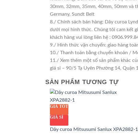
30mm, 32mm, 35mm, 40mm, 50mm và thậm
Germany, Sundt Belt
8./ Chính sách bán hàng: Dây curoa Lyn
dưới mọi hình thức. Chúng tôi cam kết gi
khách hàng vui lòng liên hệ : 0906.999.8
9./ Hình thức vận chuyển: giao hàng toà
10./ Thanh toán bằng chuyển khoản / M
11./ Xem thêm một số sản phẩm khác cùng
giá sỉ – 90/5 Tạ Uyên Phường 14, Quận
SẢN PHẨM TƯƠNG TỰ
GIÁ TỐT
GIÁ SỈ
Dây curoa Mitsusumi Sanlux XPA2882-1