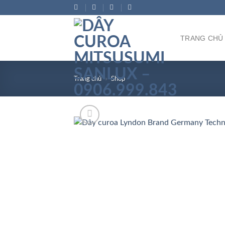
Bỏ
qua
nội
TRANG CHỦ
dung
Trang chủ
»
Shop