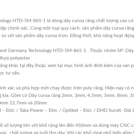
logy HTD-5M-865-1 là dòng dây curoa răng chất lượng cao có 
p chính xác. Cùng một loại quy cách, sản phẩm dây curoa răng 
 so với sản phẩm dây curoa trơn. Đồng thời, khả năng hoạt động 
Brand Germany Technology HTD-5M-865-1 . Thuộc nhóm SP: 
 Nhựa polyestes
răng khác tại đây (hoặc xem tại mục hình ảnh đính kèm của sản 
ợc tư vấn.
hính xác và phù hợp mới chạy được trên puly răng. Hiện nay có n
răng kia. Gồm có Dây curoa răng 2mm, 3mm, 4.5mm, 5mm, 8mm, 
10mm 12.7mm và 20mm
 – Đức / Taka Power – Đức / Optibel – Đức / DHD Sundt- Đài L
 về số lượng lớn với khổ rộng lên đến 450mm và dùng máy CNC c
 xác, chất lượng và tuổi thọ dây. Với các khổ rộng phổ biến