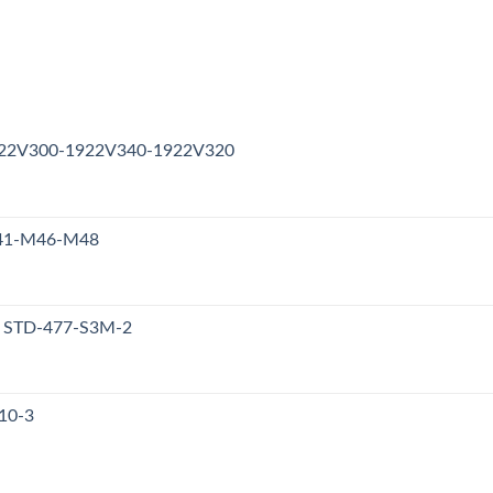
1922V300-1922V340-1922V320
M41-M46-M48
y STD-477-S3M-2
10-3