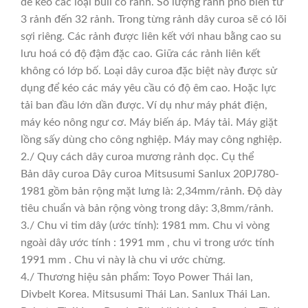
để kéo các loại buli có rảnh. Số lượng rảnh phổ biến từ
3 rảnh đến 32 rảnh. Trong từng rảnh dây curoa sẽ có lõi
sợi riêng. Các rảnh được liên kết với nhau bằng cao su
lưu hoá có độ đậm đặc cao. Giữa các rảnh liên kết
không có lớp bố. Loại dây curoa đặc biệt này được sử
dụng để kéo các máy yêu cầu có độ êm cao. Hoặc lực
tải ban đầu lớn dần được. Ví dụ như máy phát điện,
máy kéo nông ngư cơ. Máy biến áp. Máy tải. Máy giặt
lồng sấy dùng cho công nghiệp. Máy may công nghiệp.
2./ Quy cách dây curoa mương rảnh dọc. Cụ thể
Bản dây curoa Dây curoa Mitsusumi Sanlux 20PJ780-
1981 gồm bản rộng mặt lưng là: 2,34mm/rảnh. Độ dày
tiêu chuẩn và bản rộng vòng trong dây: 3,8mm/rảnh.
3./ Chu vi tim dây (ước tính): 1981 mm. Chu vi vòng
ngoài dây ước tính : 1991 mm , chu vi trong ước tính
1991 mm . Chu vi này là chu vi ước chừng.
4./ Thương hiệu sản phẩm: Toyo Power Thái lan,
Divbelt Korea. Mitsusumi Thái Lan. Sanlux Thái Lan.