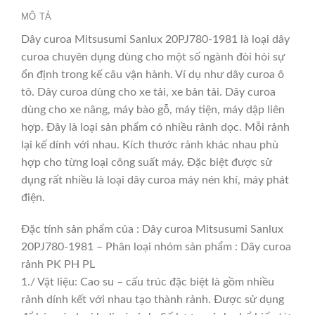
MÔ TẢ
Dây curoa Mitsusumi Sanlux 20PJ780-1981 là loại dây
curoa chuyên dụng dùng cho một số ngành đòi hỏi sự
ổn định trong kế câu vận hành. Ví dụ như dây curoa ô
tô. Dây curoa dùng cho xe tải, xe bản tải. Dây curoa
dùng cho xe nâng, máy bào gỗ, máy tiện, máy dập liên
hợp. Đây là loại sản phẩm có nhiều rảnh dọc. Mỗi rảnh
lại kế dính với nhau. Kích thước rảnh khác nhau phù
hợp cho từng loại công suất máy. Đặc biệt được sử
dụng rất nhiều là loại dây curoa máy nén khí, máy phát
điện.
Đặc tính sản phẩm của : Dây curoa Mitsusumi Sanlux
20PJ780-1981 – Phân loại nhóm sản phẩm : Dây curoa
rảnh PK PH PL
1./ Vật liệu: Cao su – cấu trúc đặc biệt là gồm nhiều
rảnh dính kết với nhau tạo thành rảnh. Được sử dụng