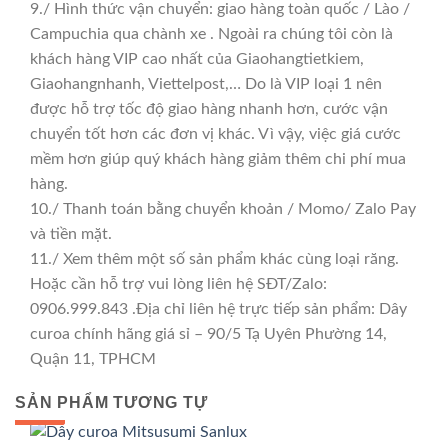
9./ Hình thức vận chuyển: giao hàng toàn quốc / Lào /
Campuchia qua chành xe . Ngoài ra chúng tôi còn là
khách hàng VIP cao nhất của Giaohangtietkiem,
Giaohangnhanh, Viettelpost,… Do là VIP loại 1 nên
được hỗ trợ tốc độ giao hàng nhanh hơn, cước vận
chuyển tốt hơn các đơn vị khác. Vì vậy, việc giá cước
mềm hơn giúp quý khách hàng giảm thêm chi phí mua
hàng.
10./ Thanh toán bằng chuyển khoản / Momo/ Zalo Pay
và tiền mặt.
11./ Xem thêm một số sản phẩm khác cùng loại răng.
Hoặc cần hỗ trợ vui lòng liên hệ SĐT/Zalo:
0906.999.843 .Địa chỉ liên hệ trực tiếp sản phẩm: Dây
curoa chính hãng giá sỉ – 90/5 Tạ Uyên Phường 14,
Quận 11, TPHCM
SẢN PHẨM TƯƠNG TỰ
GIÁ TỐT
GIÁ SỈ