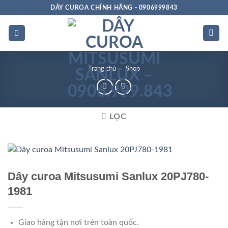
Bỏ
DÂY CUROA CHÍNH HÃNG - 0906999843
qua
nội
dung
Trang chủ
»
Shop
LỌC
Rảnh dọc
Dây curoa Mitsusumi Sanlux 20PJ780-
1981
Giao hàng tận nơi trên toàn quốc.