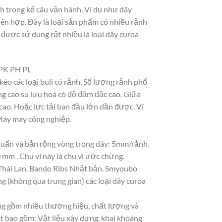
h trong kế câu vận hành. Ví dụ như dây
liên hợp. Đây là loại sản phẩm có nhiều rảnh
 được sử dụng rất nhiều là loại dây curoa
 PK PH PL
kéo các loại buli có rảnh. Số lượng rảnh phổ
ằng cao su lưu hoá có độ đậm đặc cao. Giữa
cao. Hoặc lực tải ban đầu lớn dần được. Ví
 Máy may công nghiệp.
uẩn và bản rộng vòng trong dây: 5mm/rảnh.
 mm . Chu vi này là chu vi ước chừng.
 Thái Lan. Bando Ribs Nhật bản. Smyoubo
g (không qua trung gian) các loại dây curoa
ạng gồm nhiều thương hiệu, chất lượng và
t bao gồm: Vật liệu xây dựng, khai khoáng