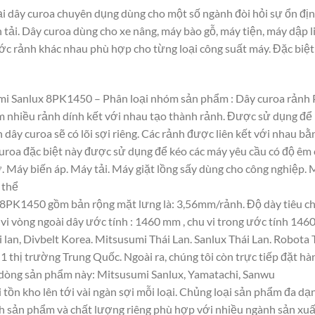
 dây curoa chuyên dụng dùng cho một số ngành đòi hỏi sự ổn địn
n tải. Dây curoa dùng cho xe nâng, máy bào gỗ, máy tiện, máy dập 
ước rảnh khác nhau phù hợp cho từng loại công suất máy. Đặc biệt
umi Sanlux 8PK1450 – Phân loại nhóm sản phẩm : Dây curoa rảnh
gồm nhiều rảnh dính kết với nhau tạo thành rảnh. Được sử dụng để 
 dây curoa sẽ có lõi sợi riêng. Các rảnh được liên kết với nhau b
 curoa đặc biệt này được sử dụng để kéo các máy yêu cầu có độ êm 
 Máy biến áp. Máy tải. Máy giặt lồng sấy dùng cho công nghiệp.
 thể
 8PK1450 gồm bản rộng mặt lưng là: 3,56mm/rảnh. Độ dày tiêu ch
 vi vòng ngoài dây ước tính : 1460 mm , chu vi trong ước tính 1460
lan, Divbelt Korea. Mitsusumi Thái Lan. Sanlux Thái Lan. Robota
1 thị trường Trung Quốc. Ngoài ra, chúng tôi còn trực tiếp đặt hàn
 dòng sản phẩm này: Mitsusumi Sanlux, Yamatachi, Sanwu
 tồn kho lên tới vài ngàn sợi mỗi loại. Chủng loại sản phẩm đa d
ính sản phẩm và chất lượng riêng phù hợp với nhiều ngành sản xuấ