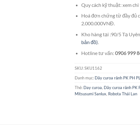
Quy cách kỹ thuật: xem chi 
Hoá đơn chứng từ đầy đủ c
2.000.000VNĐ.
Kho hàng tại :90/5 Tạ Uy
bản đồ)
.
Hotline tư vấn:
0906 999 84
SKU:
SKU1162
Danh mục:
Dây curoa rảnh PK PH P
Thẻ:
Day curoa
,
Dây curoa rảnh PK 
Mitsusumi Sanlux
,
Robota Thái Lan