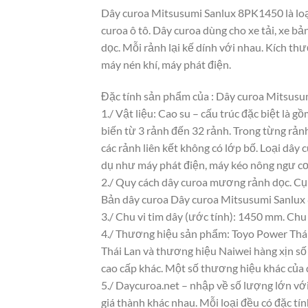
Dây curoa Mitsusumi Sanlux 8PK1450 là loại
curoa ô tô. Dây curoa dùng cho xe tải, xe bả
dọc. Mỗi rảnh lại kế dính với nhau. Kích th
máy nén khí, máy phát điện.
Đặc tính sản phẩm của : Dây curoa Mitsus
1./ Vật liệu: Cao su – cấu trúc đặc biệt là 
biến từ 3 rảnh đến 32 rảnh. Trong từng rảnh
các rảnh liên kết không có lớp bố. Loại dây
dụ như máy phát điện, máy kéo nông ngư cơ.
2./ Quy cách dây curoa mương rảnh dọc. Cụ
Bản dây curoa Dây curoa Mitsusumi Sanlux
3./ Chu vi tim dây (ước tính): 1450 mm. Chu
4./ Thương hiệu sản phẩm: Toyo Power Thái 
Thái Lan và thương hiệu Naiwei hàng xịn số 
cao cấp khác. Một số thương hiệu khác của
5./ Daycuroa.net – nhập về số lượng lớn với
giá thành khác nhau. Mỗi loại đều có đặc t