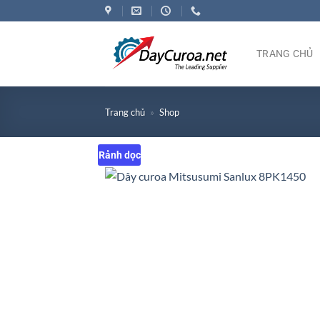
Bỏ
qua
nội
TRANG CHỦ
dung
Trang chủ
»
Shop
Rảnh dọc