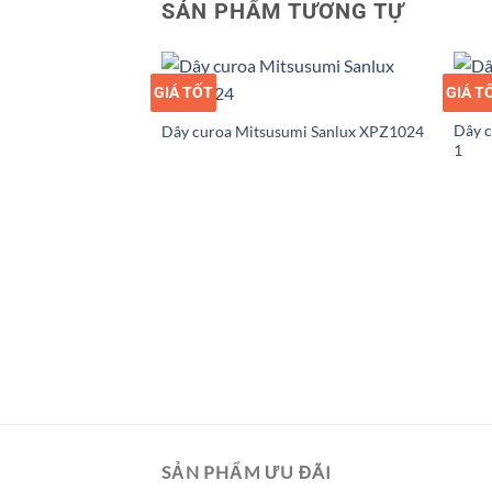
SẢN PHẨM TƯƠNG TỰ
GIÁ TỐT
GIÁ SỈ
GIÁ T
GIÁ S
Dây c
Dây curoa Mitsusumi Sanlux XPZ1024
1
umi Sanlux XPZ1662
SẢN PHẨM ƯU ĐÃI