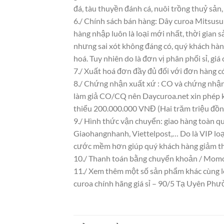
đá, tàu thuyền đánh cá, nuôi trồng thuỷ sản
6./ Chính sách bán hàng: Dây curoa Mitsusu
hàng nhập luôn là loại mới nhất, thời gian s
nhưng sai xót không đáng có, quý khách hàn
hoá. Tuy nhiên do là đơn vị phân phối sỉ, giá
7./ Xuất hoá đơn đầy đủ đối với đơn hàng c
8./ Chứng nhận xuất xứ : CO và chứng nhận 
làm giả CO/CQ nên Daycuroa.net xin phép k
thiểu 200.000.000 VNĐ (Hai trăm triệu đồn
9./ Hình thức vận chuyển: giao hàng toàn qu
Giaohangnhanh, Viettelpost,… Do là VIP loại
cước mềm hơn giúp quý khách hàng giảm th
10./ Thanh toán bằng chuyển khoản / Momo/
11./ Xem thêm một số sản phẩm khác cùng loạ
curoa chính hãng giá sỉ – 90/5 Tạ Uyên P