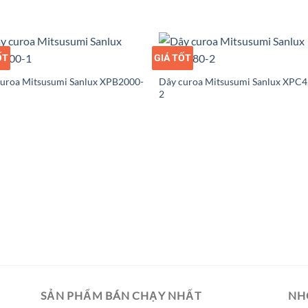
ỐT
Ỉ
GIÁ TỐT
GIÁ SỈ
uroa Mitsusumi Sanlux XPB2000-
Dây curoa Mitsusumi Sanlux XPC
2
SẢN PHẨM BÁN CHẠY NHẤT
NH