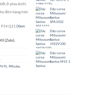
tiết ở phía dưới.
Dây curoa
ho đơn hàng trên
Mitsusumi
Sanlux
SPA1432
ên P14 Q11
(Xem
Dây curoa
Mitsusumi
Sanlux
3 (Zalo).
1922V330
Dây curoa
Mitsusumi
L
Sanlux M15-1
PH PL
,
Mitsuba
,