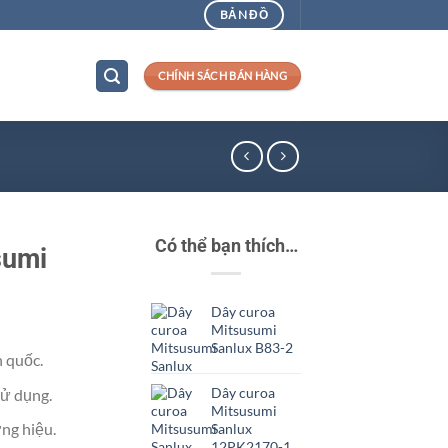
BẢN ĐỒ
CHÍNH SÁCH BÁN HÀNG
Có thể bạn thích…
sumi
Dây curoa
Mitsusumi
Sanlux B83-2
n quốc.
Dây curoa
ử dụng.
Mitsusumi
ng hiệu.
Sanlux
12PK2170-1