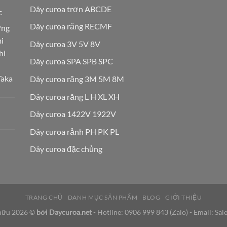
Dây curoa trơn ABCDE
c
Dây curoa răng RECMF
ơng
i
Dây curoa 3V 5V 8V
hi
Dây curoa SPA SPB SPC
Taka
Dây curoa răng 3M 5M 8M
Dây curoa răng L H XL XH
Dây curoa 1422V 1922V
Dây curoa rảnh PH PK PL
Dây curoa đặc chủng
TRANG CHỦ
DANH MỤC SẢN PHẨM
BLOG
GIỚI THIỆU
hữu 2026 ©
bởi
Daycuroa.net
- Hotline:
0906 999 843
(Zalo) - Email:
Sal