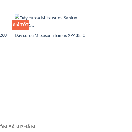
GIÁ TỐT
GIÁ SỈ
4280-
Dây curoa Mitsusumi Sanlux XPA3550
ÓM SẢN PHẨM