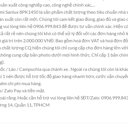
, sản xuất công nghiệp cao, công nghệ chính xác,…
mi Sanlux 8PK1450 là sản phẩm chất lượng theo tiêu chuẩn nhà s
ản xuất còn rất mới. Chúng tôi cam kết giao đúng, giao đủ và giao 
g vui lòng liên hệ 0906.999.843 để được tư vấn chính xác. Hiện c
 cả rất rẻ nên chúng tôi khó có thể xử lý đổi với các đơn hàng nhỏ l
ó giá trị trên 2.000.000 VNĐ. Bao gồm hoá đơn VAT và hoá đơn đỏ 
chất lượng CQ hiện chúng tôi chỉ cung cấp cho đơn hàng lớn với 
hông cung cấp bản photo dưới mọi hình thức. Chỉ cấp 1 bản chính
g).
ốc / Lào / Campuchia qua chành xe . Ngoài ra chúng tôi còn là kh
 1 nên được hỗ trợ tốc độ giao hàng nhanh hơn, cước vận chuyển t
êm chi phí mua hàng.
 Zalo Pay và tiền mặt.
i răng. Hoặc cần hỗ trợ vui lòng liên hệ SĐT/Zalo: 0906.999.843 
hường 14, Quận 11, TPHCM