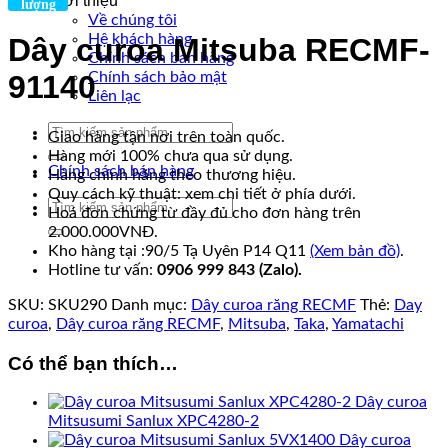
Giới thiệu
lượng
Về chúng tôi
Hệ khách hàng
Dây curoa Mitsuba RECMF-
Chính sách bán hàng
Chính sách bảo mật
91140
Liên lạc
Tìm
Giao hàng tận nơi trên toàn quốc.
kiếm:
Hàng mới 100% chưa qua sử dụng.
Chính sách bán hàng
Hàng chính hãng theo thương hiệu.
Quy cách kỹ thuật: xem chi tiết ở phía dưới.
Tìm
Hoá đơn chứng từ đầy đủ cho đơn hàng trên
kiếm:
2.000.000VNĐ.
Kho hàng tại :90/5 Tạ Uyên P14 Q11
(Xem bản đồ)
.
Hotline tư vấn:
0906 999 843 (Zalo).
SKU:
SKU290
Danh mục:
Dây curoa răng RECMF
Thẻ:
Day
curoa
,
Dây curoa răng RECMF
,
Mitsuba
,
Taka
,
Yamatachi
Có thể bạn thích…
Dây curoa
Mitsusumi Sanlux XPC4280-2
Dây curoa