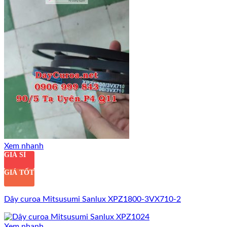
Xem nhanh
GIÁ SỈ
GIÁ TỐT
Dây curoa Mitsusumi Sanlux XPZ1800-3VX710-2
Xem nhanh