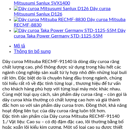
Mitsusumi Sanlux 5VX1400
Dây curoa
Mitsusumi Sanlux D126
Dây curoa Mitsuba
RECMF-8830
Dây
curoa Taka Power Germany STD-1125-S5M
Mô tả
Thông tin bổ sung
Dây curoa Mitsuba RECMF-91140 là dòng dây curoa răng
chất lượng cao, phổ thông được sử dụng trong hầu hết các
ngành công nghiệp sản xuất từ ly hợp nhỏ đến những loại buli
rất lớn. Đặc biệt do là chuyên hàng đầu trong ngành, chúng
tôi hiểu rất rõ về đặc tính từng loại , thương hiệu để tư vấn
cho khách hàng phù hợp với từng loại máy móc khác nhau.
Cùng một loại quy cách, sản phẩm dây curoa răng – còn gọi là
dây curoa khía thường có chất lượng cao hơn và giá thành
đắc hơn so với sản phẩm dây curoa trơn. Đồng thời, khả năng
hoạt động liên tục của dây curoa răng luôn tốt hơn.
Đặc tính sản phẩm của Dây curoa Mitsuba RECMF-91140
1./ Vật liệu: Cao su – có độ đậm đặc cao, lõi thường bằng bố
hoặc xoắn lõi kiểu kim cương. Một số loại cao su được thiết