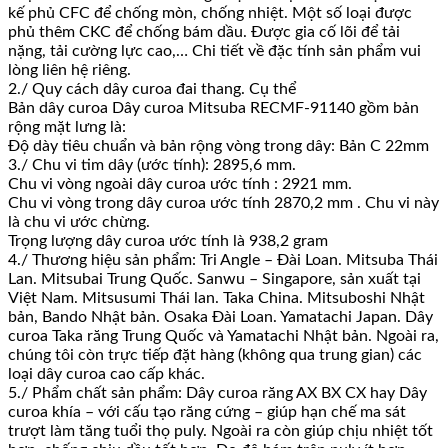
kế phủ CFC để chống mòn, chống nhiệt. Một số loại được
phủ thêm CKC để chống bám dầu. Được gia cố lõi để tải
nặng, tải cường lực cao,… Chi tiết về đặc tính sản phẩm vui
lòng liên hệ riêng.
2./ Quy cách dây curoa đai thang. Cụ thể
Bản dây curoa Dây curoa Mitsuba RECMF-91140 gồm bản
rộng mặt lưng là:
Độ dày tiêu chuẩn và bản rộng vòng trong dây: Bản C 22mm
3./ Chu vi tim dây (ước tính): 2895,6 mm.
Chu vi vòng ngoài dây curoa ước tính : 2921 mm.
Chu vi vòng trong dây curoa ước tính 2870,2 mm . Chu vi này
là chu vi ước chừng.
Trọng lượng dây curoa ước tính là 938,2 gram
4./ Thương hiệu sản phẩm: Tri Angle – Đài Loan. Mitsuba Thái
Lan. Mitsubai Trung Quốc. Sanwu – Singapore, sản xuất tại
Việt Nam. Mitsusumi Thái lan. Taka China. Mitsuboshi Nhật
bản, Bando Nhật bản. Osaka Đài Loan. Yamatachi Japan. Dây
curoa Taka răng Trung Quốc và Yamatachi Nhật bản. Ngoài ra,
chúng tôi còn trực tiếp đặt hàng (không qua trung gian) các
loại dây curoa cao cấp khác.
5./ Phẩm chất sản phẩm: Dây curoa răng AX BX CX hay Dây
curoa khía – với cấu tạo răng cứng – giúp hạn chế ma sát
trượt làm tăng tuổi thọ puly. Ngoài ra còn giúp chịu nhiệt tốt