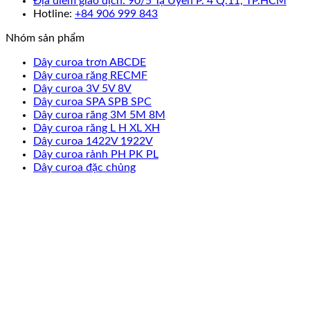
Địa điểm giao dịch: 90/5 Tạ Uyên P. 4 Q.11, TP.HCM
Hotline:
+84 906 999 843
Nhóm sản phẩm
Dây curoa trơn ABCDE
Dây curoa răng RECMF
Dây curoa 3V 5V 8V
Dây curoa SPA SPB SPC
Dây curoa răng 3M 5M 8M
Dây curoa răng L H XL XH
Dây curoa 1422V 1922V
Dây curoa rảnh PH PK PL
Dây curoa đặc chủng