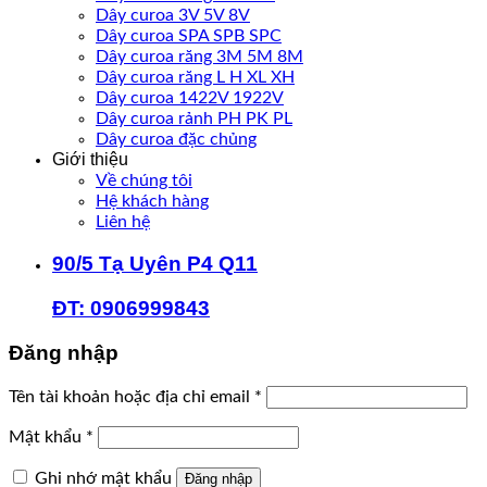
Dây curoa 3V 5V 8V
Dây curoa SPA SPB SPC
Dây curoa răng 3M 5M 8M
Dây curoa răng L H XL XH
Dây curoa 1422V 1922V
Dây curoa rảnh PH PK PL
Dây curoa đặc chủng
Giới thiệu
Về chúng tôi
Hệ khách hàng
Liên hệ
90/5 Tạ Uyên P4 Q11
ĐT: 0906999843
Đăng nhập
Bắt
Tên tài khoản hoặc địa chỉ email
*
buộc
Bắt
Mật khẩu
*
buộc
Ghi nhớ mật khẩu
Đăng nhập