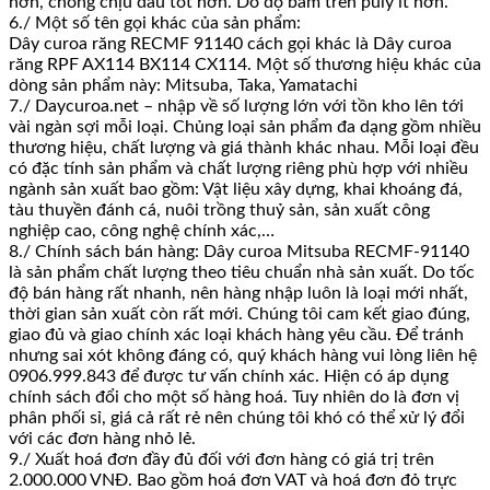
hơn, chống chịu dầu tốt hơn. Do độ bám trên puly ít hơn.
6./ Một số tên gọi khác của sản phẩm:
Dây curoa răng RECMF 91140 cách gọi khác là Dây curoa
răng RPF AX114 BX114 CX114. Một số thương hiệu khác của
dòng sản phẩm này: Mitsuba, Taka, Yamatachi
7./ Daycuroa.net – nhập về số lượng lớn với tồn kho lên tới
vài ngàn sợi mỗi loại. Chủng loại sản phẩm đa dạng gồm nhiều
thương hiệu, chất lượng và giá thành khác nhau. Mỗi loại đều
có đặc tính sản phẩm và chất lượng riêng phù hợp với nhiều
ngành sản xuất bao gồm: Vật liệu xây dựng, khai khoáng đá,
tàu thuyền đánh cá, nuôi trồng thuỷ sản, sản xuất công
nghiệp cao, công nghệ chính xác,…
8./ Chính sách bán hàng: Dây curoa Mitsuba RECMF-91140
là sản phẩm chất lượng theo tiêu chuẩn nhà sản xuất. Do tốc
độ bán hàng rất nhanh, nên hàng nhập luôn là loại mới nhất,
thời gian sản xuất còn rất mới. Chúng tôi cam kết giao đúng,
giao đủ và giao chính xác loại khách hàng yêu cầu. Để tránh
nhưng sai xót không đáng có, quý khách hàng vui lòng liên hệ
0906.999.843 để được tư vấn chính xác. Hiện có áp dụng
chính sách đổi cho một số hàng hoá. Tuy nhiên do là đơn vị
phân phối sỉ, giá cả rất rẻ nên chúng tôi khó có thể xử lý đổi
với các đơn hàng nhỏ lẻ.
9./ Xuất hoá đơn đầy đủ đối với đơn hàng có giá trị trên
2.000.000 VNĐ. Bao gồm hoá đơn VAT và hoá đơn đỏ trực