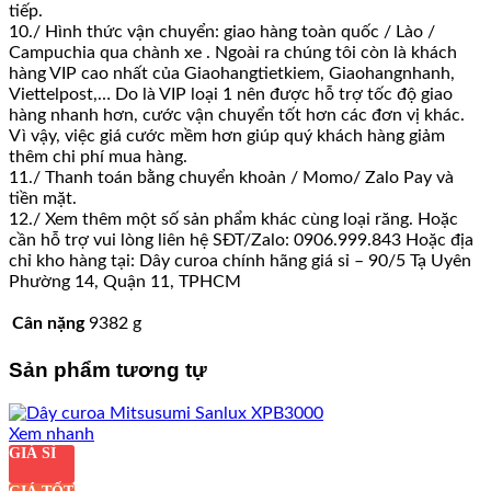
tiếp.
10./ Hình thức vận chuyển: giao hàng toàn quốc / Lào /
Campuchia qua chành xe . Ngoài ra chúng tôi còn là khách
hàng VIP cao nhất của Giaohangtietkiem, Giaohangnhanh,
Viettelpost,… Do là VIP loại 1 nên được hỗ trợ tốc độ giao
hàng nhanh hơn, cước vận chuyển tốt hơn các đơn vị khác.
Vì vậy, việc giá cước mềm hơn giúp quý khách hàng giảm
thêm chi phí mua hàng.
11./ Thanh toán bằng chuyển khoản / Momo/ Zalo Pay và
tiền mặt.
12./ Xem thêm một số sản phẩm khác cùng loại răng. Hoặc
cần hỗ trợ vui lòng liên hệ SĐT/Zalo: 0906.999.843 Hoặc địa
chỉ kho hàng tại: Dây curoa chính hãng giá sỉ – 90/5 Tạ Uyên
Phường 14, Quận 11, TPHCM
Cân nặng
9382 g
Sản phẩm tương tự
Xem nhanh
GIÁ SỈ