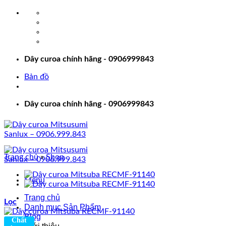
Bỏ
qua
nội
dung
Dây curoa chính hãng - 0906999843
Bản đồ
Dây curoa chính hãng - 0906999843
Trang chủ
»
Shop
Menu
Trang chủ
Lọc
Danh mục Sản Phẩm
Blog
Chất