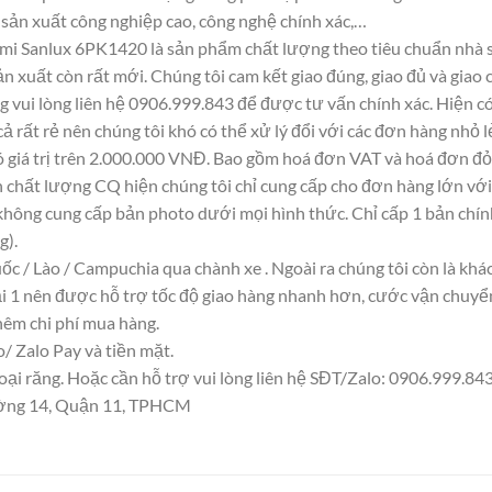
, sản xuất công nghiệp cao, công nghệ chính xác,…
mi Sanlux 6PK1420 là sản phẩm chất lượng theo tiêu chuẩn nhà s
ản xuất còn rất mới. Chúng tôi cam kết giao đúng, giao đủ và giao 
g vui lòng liên hệ 0906.999.843 để được tư vấn chính xác. Hiện c
 cả rất rẻ nên chúng tôi khó có thể xử lý đổi với các đơn hàng nhỏ l
ó giá trị trên 2.000.000 VNĐ. Bao gồm hoá đơn VAT và hoá đơn đỏ 
chất lượng CQ hiện chúng tôi chỉ cung cấp cho đơn hàng lớn với 
hông cung cấp bản photo dưới mọi hình thức. Chỉ cấp 1 bản chính
g).
ốc / Lào / Campuchia qua chành xe . Ngoài ra chúng tôi còn là kh
 1 nên được hỗ trợ tốc độ giao hàng nhanh hơn, cước vận chuyển t
êm chi phí mua hàng.
 Zalo Pay và tiền mặt.
i răng. Hoặc cần hỗ trợ vui lòng liên hệ SĐT/Zalo: 0906.999.843 
hường 14, Quận 11, TPHCM