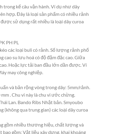
h trong kế câu vận hành. Ví dụ như dây
liên hợp. Đây là loại sản phẩm có nhiều rảnh
 được sử dụng rất nhiều là loại dây curoa
 PK PH PL
kéo các loại buli có rảnh. Số lượng rảnh phổ
ằng cao su lưu hoá có độ đậm đặc cao. Giữa
cao. Hoặc lực tải ban đầu lớn dần được. Ví
 Máy may công nghiệp.
uẩn và bản rộng vòng trong dây: 5mm/rảnh.
 mm . Chu vi này là chu vi ước chừng.
 Thái Lan. Bando Ribs Nhật bản. Smyoubo
g (không qua trung gian) các loại dây curoa
ạng gồm nhiều thương hiệu, chất lượng và
t bao gồm: Vật liệu xây dựng, khai khoáng