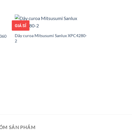
GIÁ TỐT
GIÁ SỈ
Dây curoa Mitsusumi Sanlux XPC4280-
2360
2
ÓM SẢN PHẨM