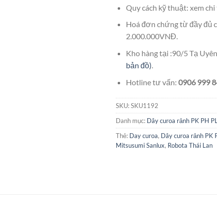
Quy cách kỹ thuật: xem chi 
Hoá đơn chứng từ đầy đủ c
2.000.000VNĐ.
Kho hàng tại :90/5 Tạ Uy
bản đồ)
.
Hotline tư vấn:
0906 999 84
SKU:
SKU1192
Danh mục:
Dây curoa rảnh PK PH P
Thẻ:
Day curoa
,
Dây curoa rảnh PK 
Mitsusumi Sanlux
,
Robota Thái Lan