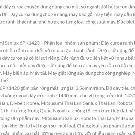
 dây curoa chuyên dụng dùng cho một số ngành đòi hỏi sự ổn địn
n tải. Dây curoa dùng cho xe nâng, máy bào gỗ, máy tiện, máy dập 
ước rảnh khác nhau phù hợp cho từng loại công suất máy. Đặc biệt
umi Sanlux 6PK1420 – Phân loại nhóm sản phẩm : Dây curoa rảnh
gồm nhiều rảnh dính kết với nhau tạo thành rảnh. Được sử dụng để 
 dây curoa sẽ có lõi sợi riêng. Các rảnh được liên kết với nhau b
 curoa đặc biệt này được sử dụng để kéo các máy yêu cầu có độ êm 
 Máy biến áp. Máy tải. Máy giặt lồng sấy dùng cho công nghiệp.
 thể
 6PK1420 gồm bản rộng mặt lưng là: 3,56mm/rảnh. Độ dày tiêu ch
 vi vòng ngoài dây ước tính : 1430 mm , chu vi trong ước tính 1430
lan, Divbelt Korea. Mitsusumi Thái Lan. Sanlux Thái Lan. Robota
1 thị trường Trung Quốc. Ngoài ra, chúng tôi còn trực tiếp đặt hàn
 dòng sản phẩm này: Mitsusumi Sanlux, Robota Thái Lan, Mitsuba
 tồn kho lên tới vài ngàn sợi mỗi loại. Chủng loại sản phẩm đa d
ính sản phẩm và chất lượng riêng phù hợp với nhiều ngành sản xuấ