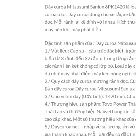
Dây curoa Mitsusumi Sanlux 6PK1420 là loại
curoa ô tô. Dây curoa dùng cho xe tải, xe bả
dọc. Mỗi rảnh lại kế dính với nhau. Kích th
máy nén khí, máy phát điện.
Đặc tính sản phẩm của : Dây curoa Mitsus
1./ Vật liệu: Cao su – cấu trúc đặc biệt là 
biến từ 3 rảnh đến 32 rảnh. Trong từng rảnh
các rảnh liên kết không có lớp bố. Loại dây
dụ như máy phát điện, máy kéo nông ngư cơ.
2./ Quy cách dây curoa mương rảnh dọc. Cụ
Bản dây curoa Dây curoa Mitsusumi Sanlux
3./ Chu vi tim dây (ước tính): 1420 mm. Chu
4./ Thương hiệu sản phẩm: Toyo Power Thái 
Thái Lan và thương hiệu Naiwei hàng xịn số 
cao cấp khác. Một số thương hiệu khác của
5./ Daycuroa.net – nhập về số lượng lớn với
giá thành khác nhau. Mỗi loại đều có đặc t