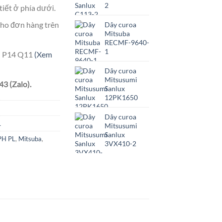
2
tiết ở phía dưới.
ho đơn hàng trên
Dây curoa
Mitsuba
RECMF-9640-
1
ên P14 Q11
(Xem
Dây curoa
Mitsusumi
3 (Zalo).
Sanlux
12PK1650
Dây curoa
L
Mitsusumi
Sanlux
PH PL
,
Mitsuba
,
3VX410-2