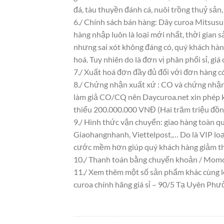
đá, tàu thuyền đánh cá, nuôi trồng thuỷ sản
6./ Chính sách bán hàng: Dây curoa Mitsusu
hàng nhập luôn là loại mới nhất, thời gian s
nhưng sai xót không đáng có, quý khách hàn
hoá. Tuy nhiên do là đơn vị phân phối sỉ, giá
7./ Xuất hoá đơn đầy đủ đối với đơn hàng c
8./ Chứng nhận xuất xứ : CO và chứng nhận 
làm giả CO/CQ nên Daycuroa.net xin phép k
thiểu 200.000.000 VNĐ (Hai trăm triệu đồn
9./ Hình thức vận chuyển: giao hàng toàn qu
Giaohangnhanh, Viettelpost,… Do là VIP loại
cước mềm hơn giúp quý khách hàng giảm th
10./ Thanh toán bằng chuyển khoản / Momo/
11./ Xem thêm một số sản phẩm khác cùng loạ
curoa chính hãng giá sỉ – 90/5 Tạ Uyên P