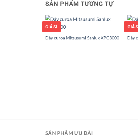
SẢN PHẨM TƯƠNG TỰ
GIÁ TỐT
GIÁ SỈ
GIÁ T
GIÁ S
Dây curoa Mitsusumi Sanlux XPC3000
Dây 
mi Sanlux XPZ1800-
SẢN PHẨM ƯU ĐÃI