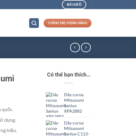
BẢN ĐỒ
CHÍNH SÁCH BÁN HÀNG
Có thể bạn thích…
sumi
Dây curoa
Mitsusumi
Sanlux
n quốc.
XPA2882
ử dụng.
Dây curoa
Mitsusumi
ng hiệu.
Sanlux C113-