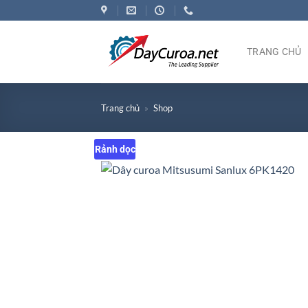
Bỏ
qua
nội
TRANG CHỦ
dung
Trang chủ
»
Shop
Rảnh dọc