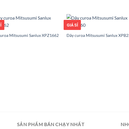
ỐT
Ỉ
GIÁ TỐT
GIÁ SỈ
curoa Mitsusumi Sanlux XPZ1662
Dây curoa Mitsusumi Sanlux XPB
SẢN PHẨM BÁN CHẠY NHẤT
NH