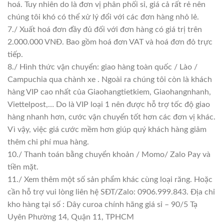
hoá. Tuy nhiên do là đơn vị phân phối sỉ, giá cả rất rẻ nên
chúng tôi khó có thể xử lý đổi với các đơn hàng nhỏ lẻ.
7./ Xuất hoá đơn đầy đủ đối với đơn hàng có giá trị trên
2.000.000 VNĐ. Bao gồm hoá đơn VAT và hoá đơn đỏ trực
tiếp.
8./ Hình thức vận chuyển: giao hàng toàn quốc / Lào /
Campuchia qua chành xe . Ngoài ra chúng tôi còn là khách
hàng VIP cao nhất của Giaohangtietkiem, Giaohangnhanh,
Viettelpost,… Do là VIP loại 1 nên được hỗ trợ tốc độ giao
hàng nhanh hơn, cước vận chuyển tốt hơn các đơn vị khác.
Vì vậy, việc giá cước mềm hơn giúp quý khách hàng giảm
thêm chi phí mua hàng.
10./ Thanh toán bằng chuyển khoản / Momo/ Zalo Pay và
tiền mặt.
11./ Xem thêm một số sản phẩm khác cùng loại răng. Hoặc
cần hỗ trợ vui lòng liên hệ SĐT/Zalo: 0906.999.843. Địa chỉ
kho hàng tại số : Dây curoa chính hãng giá sỉ – 90/5 Tạ
Uyên Phường 14, Quận 11, TPHCM