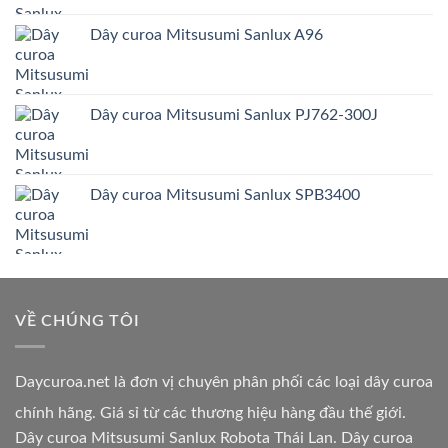
Dây curoa Mitsusumi Sanlux A96
Dây curoa Mitsusumi Sanlux PJ762-300J
Dây curoa Mitsusumi Sanlux SPB3400
VỀ CHÚNG TÔI
Daycuroa.net
là đơn vị chuyên phân phối các loại dây curoa
chính hãng. Giá sỉ từ các thương hiệu hàng đầu thế giới.
Dây curoa Mitsusumi Sanlux Robota Thái Lan. Dây curoa