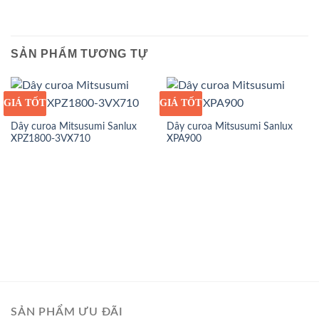
SẢN PHẨM TƯƠNG TỰ
GIÁ TỐT
GIÁ SỈ
GIÁ TỐT
GIÁ SỈ
Dây curoa Mitsusumi Sanlux
Dây curoa Mitsusumi Sanlux
XPZ1800-3VX710
XPA900
SẢN PHẨM ƯU ĐÃI