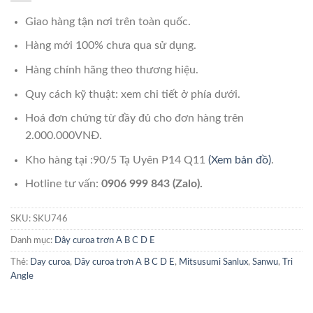
Giao hàng tận nơi trên toàn quốc.
Hàng mới 100% chưa qua sử dụng.
Hàng chính hãng theo thương hiệu.
Quy cách kỹ thuật: xem chi tiết ở phía dưới.
Hoá đơn chứng từ đầy đủ cho đơn hàng trên
2.000.000VNĐ.
Kho hàng tại :90/5 Tạ Uyên P14 Q11
(Xem bản đồ)
.
Hotline tư vấn:
0906 999 843 (Zalo).
SKU:
SKU746
Danh mục:
Dây curoa trơn A B C D E
Thẻ:
Day curoa
,
Dây curoa trơn A B C D E
,
Mitsusumi Sanlux
,
Sanwu
,
Tri
Angle