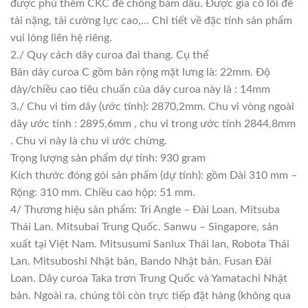
được phủ thêm CKC để chống bám dầu. Được gia cố lõi để
tải nặng, tải cường lực cao,… Chi tiết về đặc tính sản phẩm
vui lòng liên hệ riêng.
2./ Quy cách dây curoa đai thang. Cụ thể
Bản dây curoa C gồm bản rộng mặt lưng là: 22mm. Độ
dày/chiều cao tiêu chuẩn của dây curoa này là : 14mm
3./ Chu vi tim dây (ước tính): 2870,2mm. Chu vi vòng ngoài
dây ước tính : 2895,6mm , chu vi trong ước tính 2844,8mm
. Chu vi này là chu vi ước chừng.
Trọng lượng sản phẩm dự tính: 930 gram
Kích thước đóng gói sản phẩm (dự tính): gồm Dài 310 mm –
Rộng: 310 mm. Chiều cao hộp: 51 mm.
4/ Thương hiệu sản phẩm: Tri Angle – Đài Loan. Mitsuba
Thái Lan. Mitsubai Trung Quốc. Sanwu – Singapore, sản
xuất tại Việt Nam. Mitsusumi Sanlux Thái lan, Robota Thái
Lan. Mitsuboshi Nhật bản, Bando Nhật bản. Fusan Đài
Loan. Dây curoa Taka trơn Trung Quốc và Yamatachi Nhật
bản. Ngoài ra, chúng tôi còn trực tiếp đặt hàng (không qua