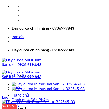
Bỏ
qua
nội
dung
Dây curoa chính hãng - 0906999843
Bản đồ
Dây curoa chính hãng - 0906999843
Trang chủ
»
Shop
Menu
Trang chủ
Lọc
Danh mục Sản Phẩm
Blog
Số 1 VN