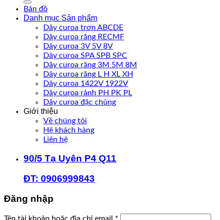
Bản đồ
Danh mục Sản phẩm
Dây curoa trơn ABCDE
Dây curoa răng RECMF
Dây curoa 3V 5V 8V
Dây curoa SPA SPB SPC
Dây curoa răng 3M 5M 8M
Dây curoa răng L H XL XH
Dây curoa 1422V 1922V
Dây curoa rảnh PH PK PL
Dây curoa đặc chủng
Giới thiệu
Về chúng tôi
Hệ khách hàng
Liên hệ
90/5 Tạ Uyên P4 Q11
ĐT: 0906999843
Đăng nhập
Bắt
Tên tài khoản hoặc địa chỉ email
*