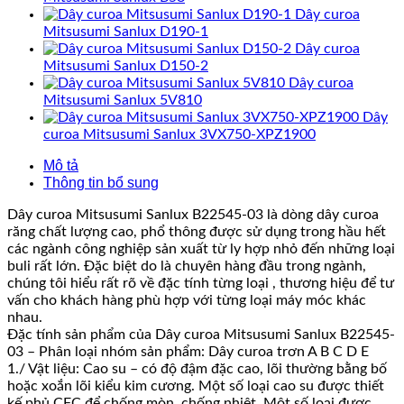
Dây curoa
Mitsusumi Sanlux D190-1
Dây curoa
Mitsusumi Sanlux D150-2
Dây curoa
Mitsusumi Sanlux 5V810
Dây
curoa Mitsusumi Sanlux 3VX750-XPZ1900
Mô tả
Thông tin bổ sung
Dây curoa Mitsusumi Sanlux B22545-03 là dòng dây curoa
răng chất lượng cao, phổ thông được sử dụng trong hầu hết
các ngành công nghiệp sản xuất từ ly hợp nhỏ đến những loại
buli rất lớn. Đặc biệt do là chuyên hàng đầu trong ngành,
chúng tôi hiểu rất rõ về đặc tính từng loại , thương hiệu để tư
vấn cho khách hàng phù hợp với từng loại máy móc khác
nhau.
Đặc tính sản phẩm của Dây curoa Mitsusumi Sanlux B22545-
03 – Phân loại nhóm sản phẩm: Dây curoa trơn A B C D E
1./ Vật liệu: Cao su – có độ đậm đặc cao, lõi thường bằng bố
hoặc xoắn lõi kiểu kim cương. Một số loại cao su được thiết
kế phủ CFC để chống mòn, chống nhiệt. Một số loại được