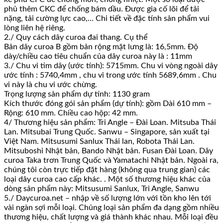
phủ thêm CKC để chống bám dầu. Được gia cố lõi để tải
nặng, tải cường lực cao,… Chi tiết về đặc tính sản phẩm vui
lòng liên hệ riêng.
2./ Quy cách dây curoa đai thang. Cụ thể
Bản dây curoa B gồm bản rộng mặt lưng là: 16,5mm. Độ
dày/chiều cao tiêu chuẩn của dây curoa này là : 11mm
3./ Chu vi tim dây (ước tính): 5715mm. Chu vi vòng ngoài dây
ước tính : 5740,4mm , chu vi trong ước tính 5689,6mm . Chu
vi này là chu vi ước chừng.
Trọng lượng sản phẩm dự tính: 1130 gram
Kích thước đóng gói sản phẩm (dự tính): gồm Dài 610 mm –
Rộng: 610 mm. Chiều cao hộp: 42 mm.
4/ Thương hiệu sản phẩm: Tri Angle – Đài Loan. Mitsuba Thái
Lan. Mitsubai Trung Quốc. Sanwu – Singapore, sản xuất tại
Việt Nam. Mitsusumi Sanlux Thái lan, Robota Thái Lan.
Mitsuboshi Nhật bản, Bando Nhật bản. Fusan Đài Loan. Dây
curoa Taka trơn Trung Quốc và Yamatachi Nhật bản. Ngoài ra,
chúng tôi còn trực tiếp đặt hàng (không qua trung gian) các
loại dây curoa cao cấp khác. . Một số thương hiệu khác của
dòng sản phẩm này: Mitsusumi Sanlux, Tri Angle, Sanwu
5./ Daycuroa.net – nhập về số lượng lớn với tồn kho lên tới
vài ngàn sợi mỗi loại. Chủng loại sản phẩm đa dạng gồm nhiều
thương hiệu, chất lượng và giá thành khác nhau. Mỗi loại đều