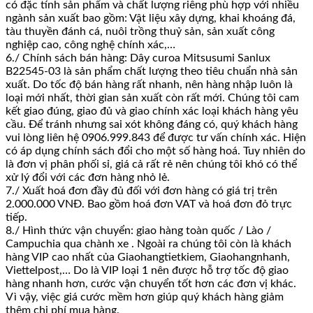
có đặc tính sản phẩm và chất lượng riêng phù hợp với nhiều
ngành sản xuất bao gồm: Vật liệu xây dựng, khai khoáng đá,
tàu thuyền đánh cá, nuôi trồng thuỷ sản, sản xuất công
nghiệp cao, công nghệ chính xác,…
6./ Chính sách bán hàng: Dây curoa Mitsusumi Sanlux
B22545-03 là sản phẩm chất lượng theo tiêu chuẩn nhà sản
xuất. Do tốc độ bán hàng rất nhanh, nên hàng nhập luôn là
loại mới nhất, thời gian sản xuất còn rất mới. Chúng tôi cam
kết giao đúng, giao đủ và giao chính xác loại khách hàng yêu
cầu. Để tránh nhưng sai xót không đáng có, quý khách hàng
vui lòng liên hệ 0906.999.843 để được tư vấn chính xác. Hiện
có áp dụng chính sách đổi cho một số hàng hoá. Tuy nhiên do
là đơn vị phân phối sỉ, giá cả rất rẻ nên chúng tôi khó có thể
xử lý đổi với các đơn hàng nhỏ lẻ.
7./ Xuất hoá đơn đầy đủ đối với đơn hàng có giá trị trên
2.000.000 VNĐ. Bao gồm hoá đơn VAT và hoá đơn đỏ trực
tiếp.
8./ Hình thức vận chuyển: giao hàng toàn quốc / Lào /
Campuchia qua chành xe . Ngoài ra chúng tôi còn là khách
hàng VIP cao nhất của Giaohangtietkiem, Giaohangnhanh,
Viettelpost,… Do là VIP loại 1 nên được hỗ trợ tốc độ giao
hàng nhanh hơn, cước vận chuyển tốt hơn các đơn vị khác.
Vì vậy, việc giá cước mềm hơn giúp quý khách hàng giảm
thêm chi phí mua hàng.