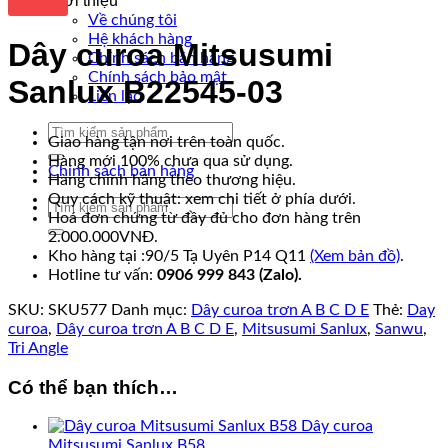
Giới thiệu
Về chúng tôi
Hệ khách hàng
Dây curoa Mitsusumi
Chính sách bán hàng
Chính sách bảo mật
Sanlux B22545-03
Liên lạc
Tìm
Giao hàng tận nơi trên toàn quốc.
kiếm:
Hàng mới 100% chưa qua sử dụng.
Chính sách bán hàng
Hàng chính hãng theo thương hiệu.
Quy cách kỹ thuật: xem chi tiết ở phía dưới.
Tìm
Hoá đơn chứng từ đầy đủ cho đơn hàng trên
kiếm:
2.000.000VNĐ.
Kho hàng tại :90/5 Tạ Uyên P14 Q11
(Xem bản đồ)
.
Hotline tư vấn:
0906 999 843 (Zalo).
SKU:
SKU577
Danh mục:
Dây curoa trơn A B C D E
Thẻ:
Day
curoa
,
Dây curoa trơn A B C D E
,
Mitsusumi Sanlux
,
Sanwu
,
Tri Angle
Có thể bạn thích…
Dây curoa
Mitsusumi Sanlux B58