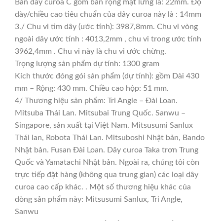
Bản dây curoa C gồm bản rộng mặt lưng là: 22mm. Độ
dày/chiều cao tiêu chuẩn của dây curoa này là : 14mm
3./ Chu vi tim dây (ước tính): 3987,8mm. Chu vi vòng
ngoài dây ước tính : 4013,2mm , chu vi trong ước tính
3962,4mm . Chu vi này là chu vi ước chừng.
Trọng lượng sản phẩm dự tính: 1300 gram
Kích thước đóng gói sản phẩm (dự tính): gồm Dài 430
mm – Rộng: 430 mm. Chiều cao hộp: 51 mm.
4/ Thương hiệu sản phẩm: Tri Angle – Đài Loan.
Mitsuba Thái Lan. Mitsubai Trung Quốc. Sanwu –
Singapore, sản xuất tại Việt Nam. Mitsusumi Sanlux
Thái lan, Robota Thái Lan. Mitsuboshi Nhật bản, Bando
Nhật bản. Fusan Đài Loan. Dây curoa Taka trơn Trung
Quốc và Yamatachi Nhật bản. Ngoài ra, chúng tôi còn
trực tiếp đặt hàng (không qua trung gian) các loại dây
curoa cao cấp khác. . Một số thương hiệu khác của
dòng sản phẩm này: Mitsusumi Sanlux, Tri Angle,
Sanwu