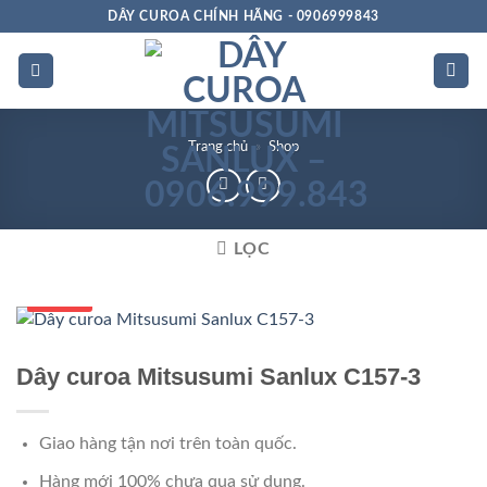
Bỏ
DÂY CUROA CHÍNH HÃNG - 0906999843
qua
nội
dung
Trang chủ
»
Shop
LỌC
Số 1 VN
Dây curoa Mitsusumi Sanlux C157-3
Giao hàng tận nơi trên toàn quốc.
Hàng mới 100% chưa qua sử dụng.