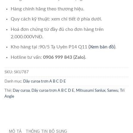
Hàng chính hãng theo thương hiệu.
Quy cách kỹ thuật: xem chi tiết ở phía dưới.
Hoá đơn chứng từ đầy đủ cho đơn hàng trên
2.000.000VNĐ.
Kho hàng tại :90/5 Tạ Uyên P14 Q11
(Xem bản đồ)
.
Hotline tư vấn:
0906 999 843 (Zalo).
SKU:
SKU787
Danh mục:
Dây curoa trơn A B C D E
Thẻ:
Day curoa
,
Dây curoa trơn A B C D E
,
Mitsusumi Sanlux
,
Sanwu
,
Tri
Angle
MÔ TẢ
THÔNG TIN BỔ SUNG