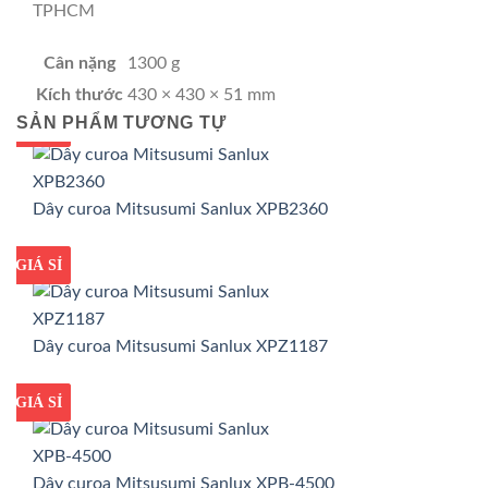
TPHCM
Cân nặng
1300 g
Kích thước
430 × 430 × 51 mm
SẢN PHẨM TƯƠNG TỰ
GIÁ TỐT
GIÁ SỈ
Dây curoa Mitsusumi Sanlux XPB2360
GIÁ TỐT
GIÁ SỈ
Dây curoa Mitsusumi Sanlux XPZ1187
GIÁ TỐT
GIÁ SỈ
Dây curoa Mitsusumi Sanlux XPB-4500