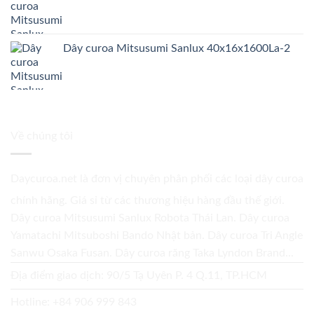
Dây curoa Mitsusumi Sanlux 40x16x1600La-2
Về chúng tôi
Daycuroa.net
là đơn vị chuyên phân phối các loại dây curoa
chính hãng. Giá sỉ từ các thương hiệu hàng đầu thế giới.
Dây curoa Mitsusumi Sanlux Robota Thái Lan. Dây curoa
Yamatachi Mitsuboshi Bando Nhật bản. Dây curoa Tri Angle
Sanwu Osaka Fusan. Dây curoa răng Taka Lyndon Brand...
Địa điểm giao dịch: 90/5 Tạ Uyên P. 4 Q.11, TP.HCM
Hotline:
+84 906 999 843