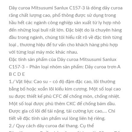
Dây curoa Mitsusumi Sanlux C157-3 là dòng dây curoa
răng chất lượng cao, phổ thông được sử dụng trong
hầu hết các ngành công nghiệp sản xuất từ ly hợp nhỏ
đến những loại buli rất lớn. Đặc biệt do là chuyên hàng
đầu trong ngành, chúng tôi hiểu rất rõ về đặc tính từng
loại , thương hiệu để tư vấn cho khách hàng phù hợp
với từng loại máy móc khác nhau.
Đặc tính sản phẩm của Dây curoa Mitsusumi Sanlux
C157-3 – Phân loại nhóm sản phẩm: Dây curoa trơn A
B C D E
1./ Vật liệu: Cao su – có độ đậm đặc cao, lõi thường
bằng bố hoặc xoắn lõi kiểu kim cương. Một số loại cao
su được thiết kế phủ CFC để chống mòn, chống nhiệt.
Một số loại được phủ thêm CKC để chống bám dầu.
Được gia cố lõi để tải nặng, tải cường lực cao,… Chi
tiết về đặc tính sản phẩm vui lòng liên hệ riêng.
2./ Quy cách dây curoa đai thang. Cụ thể