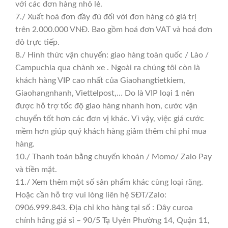
với các đơn hàng nhỏ lẻ.
7./ Xuất hoá đơn đầy đủ đối với đơn hàng có giá trị
trên 2.000.000 VNĐ. Bao gồm hoá đơn VAT và hoá đơn
đỏ trực tiếp.
8./ Hình thức vận chuyển: giao hàng toàn quốc / Lào /
Campuchia qua chành xe . Ngoài ra chúng tôi còn là
khách hàng VIP cao nhất của Giaohangtietkiem,
Giaohangnhanh, Viettelpost,… Do là VIP loại 1 nên
được hỗ trợ tốc độ giao hàng nhanh hơn, cước vận
chuyển tốt hơn các đơn vị khác. Vì vậy, việc giá cước
mềm hơn giúp quý khách hàng giảm thêm chi phí mua
hàng.
10./ Thanh toán bằng chuyển khoản / Momo/ Zalo Pay
và tiền mặt.
11./ Xem thêm một số sản phẩm khác cùng loại răng.
Hoặc cần hỗ trợ vui lòng liên hệ SĐT/Zalo:
0906.999.843. Địa chỉ kho hàng tại số : Dây curoa
chính hãng giá sỉ – 90/5 Tạ Uyên Phường 14, Quận 11,