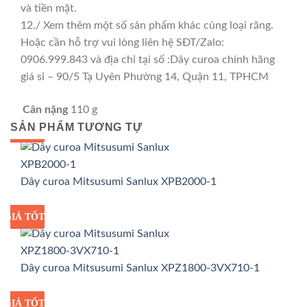
và tiền mặt.
12./ Xem thêm một số sản phẩm khác cùng loại răng.
Hoặc cần hỗ trợ vui lòng liên hệ SĐT/Zalo:
0906.999.843 và địa chỉ tại số :Dây curoa chính hãng
giá sỉ – 90/5 Tạ Uyên Phường 14, Quận 11, TPHCM
Cân nặng
110 g
SẢN PHẨM TƯƠNG TỰ
GIÁ TỐT
GIÁ SỈ
Dây curoa Mitsusumi Sanlux XPB2000-1
GIÁ TỐT
GIÁ SỈ
Dây curoa Mitsusumi Sanlux XPZ1800-3VX710-1
GIÁ TỐT
GIÁ SỈ