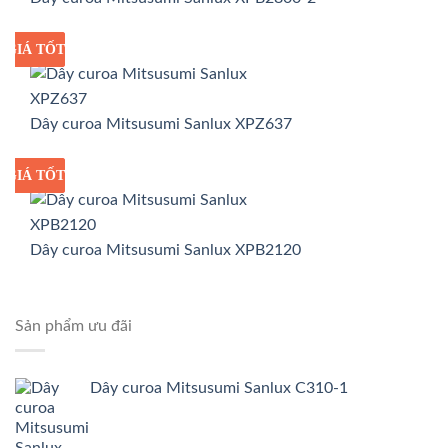
GIÁ TỐT
GIÁ SỈ
Dây curoa Mitsusumi Sanlux XPZ637
GIÁ TỐT
GIÁ SỈ
Dây curoa Mitsusumi Sanlux XPB2120
Sản phẩm ưu đãi
Dây curoa Mitsusumi Sanlux C310-1