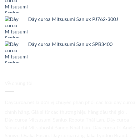
Dây curoa Mitsusumi Sanlux PJ762-300J
Dây curoa Mitsusumi Sanlux SPB3400
Về chúng tôi
Daycuroa.net
là đơn vị chuyên phân phối các loại dây curoa
chính hãng. Giá sỉ từ các thương hiệu hàng đầu thế giới.
Dây curoa Mitsusumi Sanlux Robota Thái Lan. Dây curoa
Yamatachi Mitsuboshi Bando Nhật bản. Dây curoa Tri Angle
Sanwu Osaka Fusan. Dây curoa răng Taka Lyndon Brand...