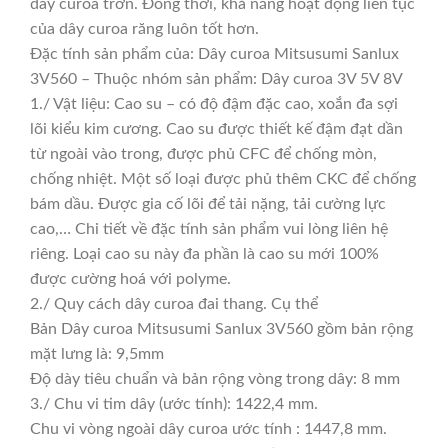
dây curoa trơn. Đồng thời, khả năng hoạt động liên tục
của dây curoa răng luôn tốt hơn.
Đặc tính sản phẩm của: Dây curoa Mitsusumi Sanlux
3V560 – Thuộc nhóm sản phẩm: Dây curoa 3V 5V 8V
1./ Vật liệu: Cao su – có độ đậm đặc cao, xoắn đa sợi
lõi kiểu kim cương. Cao su được thiết kế đậm đạt dần
từ ngoài vào trong, được phủ CFC để chống mòn,
chống nhiệt. Một số loại được phủ thêm CKC để chống
bám dầu. Được gia cố lõi để tải nặng, tải cường lực
cao,… Chi tiết về đặc tính sản phẩm vui lòng liên hệ
riêng. Loại cao su này đa phần là cao su mới 100%
được cường hoá với polyme.
2./ Quy cách dây curoa đai thang. Cụ thể
Bản Dây curoa Mitsusumi Sanlux 3V560 gồm bản rộng
mặt lưng là: 9,5mm
Độ dày tiêu chuẩn và bản rộng vòng trong dây: 8 mm
3./ Chu vi tim dây (ước tính): 1422,4 mm.
Chu vi vòng ngoài dây curoa ước tính : 1447,8 mm.