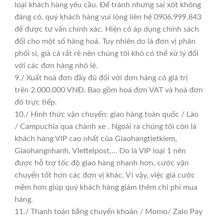
loại khách hàng yêu cầu. Để tránh nhưng sai xót không
đáng có, quý khách hàng vui lòng liên hệ 0906.999.843
để được tư vấn chính xác. Hiện có áp dụng chính sách
đổi cho một số hàng hoá. Tuy nhiên do là đơn vị phân
phối sỉ, giá cả rất rẻ nên chúng tôi khó có thể xử lý đổi
với các đơn hàng nhỏ lẻ.
9./ Xuất hoá đơn đầy đủ đối với đơn hàng có giá trị
trên 2.000.000 VNĐ. Bao gồm hoá đơn VAT và hoá đơn
đỏ trực tiếp.
10./ Hình thức vận chuyển: giao hàng toàn quốc / Lào
/ Campuchia qua chành xe . Ngoài ra chúng tôi còn là
khách hàng VIP cao nhất của Giaohangtietkiem,
Giaohangnhanh, Viettelpost,… Do là VIP loại 1 nên
được hỗ trợ tốc độ giao hàng nhanh hơn, cước vận
chuyển tốt hơn các đơn vị khác. Vì vậy, việc giá cước
mềm hơn giúp quý khách hàng giảm thêm chi phí mua
hàng.
11./ Thanh toán bằng chuyển khoản / Momo/ Zalo Pay