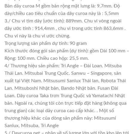
Bản dây curoa M gồm bản rộng mặt lưng là: 9,7mm. Độ
dày/chiều cao tiêu chuẩn của dây curoa này là : 5,5mm
3./ Chu vi tim dây (ước tính): 889mm. Chu vi vòng ngoài
dây ước tính : 914,4mm , chu vi trong ước tính 863,6mm .
Chu vi này là chu vi ước chừng.
Trọng lượng sản phẩm dự tính: 90 gram
Kích thước đóng gói sản phẩm (dự tính): gồm Dài 100 mm –
Rộng: 100 mm. Chiều cao hộp: 25,5 mm.
4/ Thương hiệu sản phẩm: Tri Angle – Đài Loan. Mitsuba
Thái Lan. Mitsubai Trung Quốc. Sanwu – Singapore, sản
xuất tại Việt Nam. Mitsusumi Sanlux Thái lan, Robota Thái
Lan. Mitsuboshi Nhật bản, Bando Nhật bản. Fusan Đài
Loan. Dây curoa Taka trơn Trung Quốc và Yamatachi Nhật
bản. Ngoài ra, chúng tôi còn trực tiếp đặt hàng (không qua
trung gian) các loại dây curoa cao cấp khác. . Một số
thương hiệu khác của dòng sản phẩm này: Mitsusumi
Sanlux, Mitsuba, Tri Angle
5./ Daycuroa.net – nhập về số lượng lớn với tồn kho lên tới