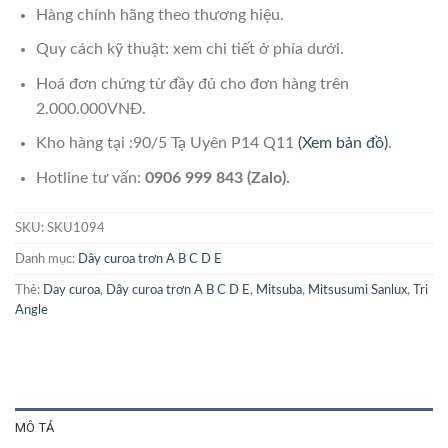
Hàng chính hãng theo thương hiệu.
Quy cách kỹ thuật: xem chi tiết ở phía dưới.
Hoá đơn chứng từ đầy đủ cho đơn hàng trên
2.000.000VNĐ.
Kho hàng tại :90/5 Tạ Uyên P14 Q11
(Xem bản đồ)
.
Hotline tư vấn:
0906 999 843 (Zalo).
SKU:
SKU1094
Danh mục:
Dây curoa trơn A B C D E
Thẻ:
Day curoa
,
Dây curoa trơn A B C D E
,
Mitsuba
,
Mitsusumi Sanlux
,
Tri
Angle
MÔ TẢ