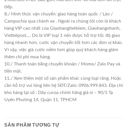
tiếp.
8./ Hình thức vận chuyển: giao hàng toàn quốc / Lào /
Campuchia qua chành xe . Ngoài ra chúng tôi còn là khách
hàng VIP cao nhất của Giaohangtietkiem, Giaohangnhanh,
Viettelpost,… Do là VIP loại 1 nên được hỗ trợ tốc độ giao
hàng nhanh hơn, cước vận chuyển tốt hơn các đơn vị khác.
Vì vậy, việc giá cước mềm hơn giúp quý khách hàng giảm
thêm chi phí mua hàng.
10./ Thanh toán bằng chuyển khoản / Momo/ Zalo Pay và
tiền mặt.
11./ Xem thêm một số sản phẩm khác cùng loại răng. Hoặc
cần hỗ trợ vui lòng liên hệ SĐT/Zalo: 0906.999.843. Địa chỉ
kho hàng tại số : Dây curoa chính hãng giá sỉ – 90/5 Tạ
Uyên Phường 14, Quận 11, TPHCM
SẢN PHẨM TƯƠNG TỰ