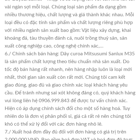
vài ngàn sợi mỗi loại. Chủng loại sản phẩm đa dạng gồm
nhiều thương hiệu, chất lượng và giá thành khác nhau. Mỗi
loại đều có đặc tính sản phẩm và chất lượng riêng phù hợp
với nhiều ngành sản xuất bao gồm: Vật liệu xây dựng, khai
khoáng đá, tàu thuyền đánh cá, nuôi trồng thuỷ sản, sản
xuất công nghiệp cao, công nghệ chính xác,…
6./ Chính sách bán hàng: Dây curoa Mitsusumi Sanlux M35
là sản phẩm chất lượng theo tiêu chuẩn nhà sản xuất. Do
tốc độ bán hàng rất nhanh, nên hàng nhập luôn là loại mới
nhất, thời gian sản xuất còn rất mới. Chúng tôi cam kết
giao đúng, giao đủ và giao chính xác loại khách hàng yêu
cầu. Để tránh nhưng sai xót không đáng có, quý khách hàng
vui lòng liên hệ 0906.999.843 để được tư vấn chính xác.
Hiện có áp dụng chính sách đổi cho một số hàng hoá. Tuy
nhiên do là đơn vị phân phối sỉ, giá cả rất rẻ nên chúng tôi
khó có thể xử lý đổi với các đơn hàng nhỏ lẻ.
7./ Xuất hoá đơn đầy đủ đối với đơn hàng có giá trị trên
2.000.000 VNĐ. Bao gồm hoá đơn VAT và hoá đơn đỏ trực