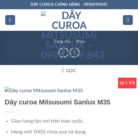
Bỏ
DÂY CUROA CHÍNH HÃNG - 0906999843
qua
nội
dung
Trang chủ
»
Shop
LỌC
Số 1 VN
Dây curoa Mitsusumi Sanlux M35
Giao hàng tận nơi trên toàn quốc.
Hàng mới 100% chưa qua sử dụng.