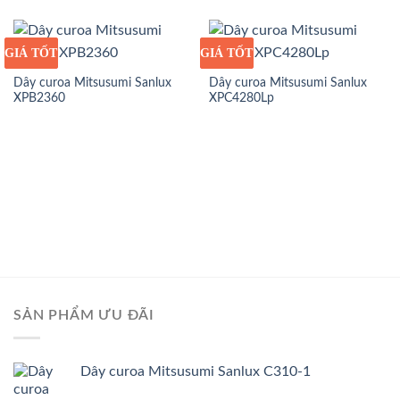
GIÁ TỐT
GIÁ SỈ
GIÁ TỐT
GIÁ SỈ
Dây curoa Mitsusumi Sanlux
Dây curoa Mitsusumi Sanlux
XPB2360
XPC4280Lp
SẢN PHẨM ƯU ĐÃI
Dây curoa Mitsusumi Sanlux C310-1