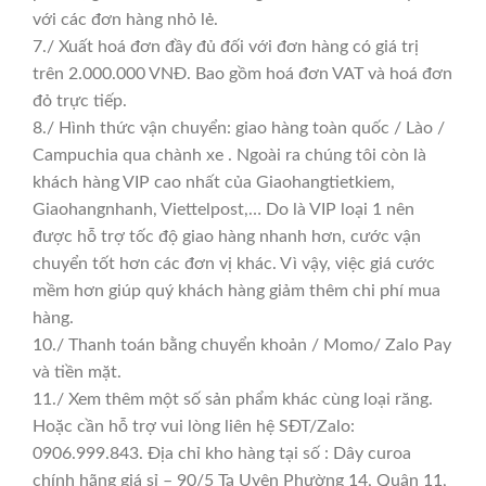
với các đơn hàng nhỏ lẻ.
7./ Xuất hoá đơn đầy đủ đối với đơn hàng có giá trị
trên 2.000.000 VNĐ. Bao gồm hoá đơn VAT và hoá đơn
đỏ trực tiếp.
8./ Hình thức vận chuyển: giao hàng toàn quốc / Lào /
Campuchia qua chành xe . Ngoài ra chúng tôi còn là
khách hàng VIP cao nhất của Giaohangtietkiem,
Giaohangnhanh, Viettelpost,… Do là VIP loại 1 nên
được hỗ trợ tốc độ giao hàng nhanh hơn, cước vận
chuyển tốt hơn các đơn vị khác. Vì vậy, việc giá cước
mềm hơn giúp quý khách hàng giảm thêm chi phí mua
hàng.
10./ Thanh toán bằng chuyển khoản / Momo/ Zalo Pay
và tiền mặt.
11./ Xem thêm một số sản phẩm khác cùng loại răng.
Hoặc cần hỗ trợ vui lòng liên hệ SĐT/Zalo:
0906.999.843. Địa chỉ kho hàng tại số : Dây curoa
chính hãng giá sỉ – 90/5 Tạ Uyên Phường 14, Quận 11,