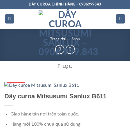
Bỏ
DÂY CUROA CHÍNH HÃNG - 0906999843
qua
nội
dung
Trang chủ
»
Shop
LỌC
Số 1 VN
Dây curoa Mitsusumi Sanlux B611
Giao hàng tận nơi trên toàn quốc.
Hàng mới 100% chưa qua sử dụng.