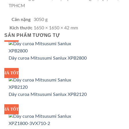
TPHCM
Cân nặng
3050 g
Kích thước
1650 × 1650 × 42 mm
SẢN PHẨM TƯƠNG TỰ
GIÁ TỐT
GIÁ SỈ
Dây curoa Mitsusumi Sanlux XPB2800
GIÁ TỐT
GIÁ SỈ
Dây curoa Mitsusumi Sanlux XPB2120
GIÁ TỐT
GIÁ SỈ