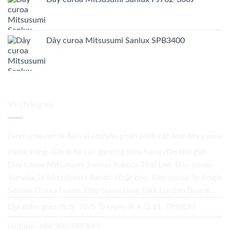
Dây curoa Mitsusumi Sanlux SPB3400
Về chúng tôi
Daycuroa.net
là đơn vị chuyên phân phối các loại dây curoa
chính hãng. Giá sỉ từ các thương hiệu hàng đầu thế giới.
Dây curoa Mitsusumi Sanlux Robota Thái Lan. Dây curoa
Yamatachi Mitsuboshi Bando Nhật bản. Dây curoa Tri Angle
Sanwu Osaka Fusan. Dây curoa răng Taka Lyndon Brand...
Địa điểm giao dịch: 90/5 Tạ Uyên P. 4 Q.11, TP.HCM
Hotline:
+84 906 999 843