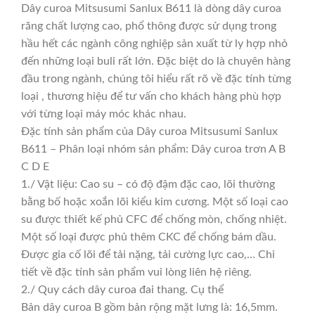
Dây curoa Mitsusumi Sanlux B611 là dòng dây curoa
răng chất lượng cao, phổ thông được sử dụng trong
hầu hết các ngành công nghiệp sản xuất từ ly hợp nhỏ
đến những loại buli rất lớn. Đặc biệt do là chuyên hàng
đầu trong ngành, chúng tôi hiểu rất rõ về đặc tính từng
loại , thương hiệu để tư vấn cho khách hàng phù hợp
với từng loại máy móc khác nhau.
Đặc tính sản phẩm của Dây curoa Mitsusumi Sanlux
B611 – Phân loại nhóm sản phẩm: Dây curoa trơn A B
C D E
1./ Vật liệu: Cao su – có độ đậm đặc cao, lõi thường
bằng bố hoặc xoắn lõi kiểu kim cương. Một số loại cao
su được thiết kế phủ CFC để chống mòn, chống nhiệt.
Một số loại được phủ thêm CKC để chống bám dầu.
Được gia cố lõi để tải nặng, tải cường lực cao,… Chi
tiết về đặc tính sản phẩm vui lòng liên hệ riêng.
2./ Quy cách dây curoa đai thang. Cụ thể
Bản dây curoa B gồm bản rộng mặt lưng là: 16,5mm.