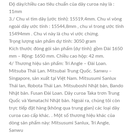
Độ dày/chiều cao tiêu chuẩn của dây curoa này là :
11mm
3./ Chu vi tim dây (ước tính): 15519,4mm. Chu vi vòng
ngoài dây ước tính : 15544,8mm , chu vi trong ước tính
15494mm . Chu vi này là chu vi ước chừng.
Trọng lượng sản phẩm dự tính: 3050 gram
Kích thước đóng gói sản phẩm (dự tính): gồm Dài 1650
mm – Rộng: 1650 mm. Chiều cao hộp: 42 mm.
4/ Thương hiệu sản phẩm: Tri Angle – Đài Loan.
Mitsuba Thái Lan. Mitsubai Trung Quốc. Sanwu –
Singapore, sản xuất tại Việt Nam. Mitsusumi Sanlux
Thái lan, Robota Thái Lan. Mitsuboshi Nhật bản, Bando
Nhật bản. Fusan Đài Loan. Dây curoa Taka trơn Trung
Quốc và Yamatachi Nhật bản. Ngoài ra, chúng tôi còn
trực tiếp đặt hàng (không qua trung gian) các loại dây
curoa cao cấp khác. . Một số thương hiệu khác của
dòng sản phẩm này: Mitsusumi Sanlux, Tri Angle,
Sanwu