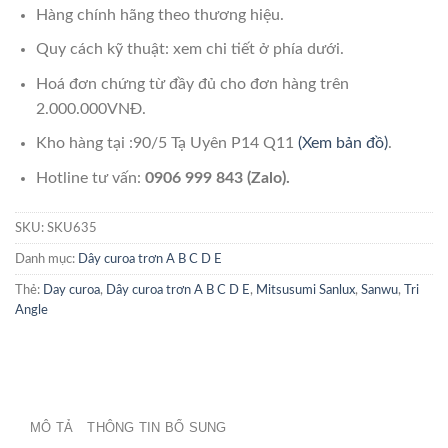
Hàng chính hãng theo thương hiệu.
Quy cách kỹ thuật: xem chi tiết ở phía dưới.
Hoá đơn chứng từ đầy đủ cho đơn hàng trên
2.000.000VNĐ.
Kho hàng tại :90/5 Tạ Uyên P14 Q11
(Xem bản đồ)
.
Hotline tư vấn:
0906 999 843 (Zalo).
SKU:
SKU635
Danh mục:
Dây curoa trơn A B C D E
Thẻ:
Day curoa
,
Dây curoa trơn A B C D E
,
Mitsusumi Sanlux
,
Sanwu
,
Tri
Angle
MÔ TẢ
THÔNG TIN BỔ SUNG