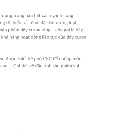
 dụng trong hầu hết các ngành công
 tôi hiểu rất rõ về đặc tính từng loại ,
sản phẩm dây curoa răng – còn gọi là dây
 khả năng hoạt động liên tục của dây curoa
ao su được thiết kế phủ CFC để chống mòn,
cao,… Chi tiết về đặc tính sản phẩm vui