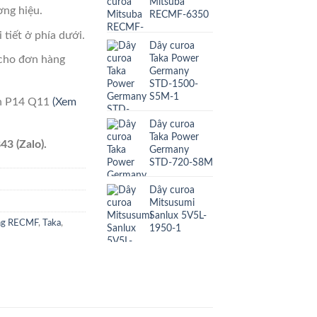
Mitsuba
ng hiệu.
RECMF-6350
 tiết ở phía dưới.
Dây curoa
Taka Power
cho đơn hàng
Germany
STD-1500-
S5M-1
ên P14 Q11
(Xem
Dây curoa
Taka Power
43 (Zalo).
Germany
STD-720-S8M
Dây curoa
Mitsusumi
Sanlux 5V5L-
ăng RECMF
,
Taka
,
1950-1