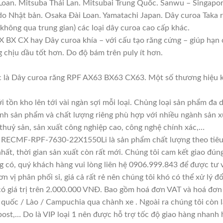
 Loan. Mitsuba Thái Lan. Mitsubai Trung Quốc. Sanwu – Singapor
ndo Nhật bản. Osaka Đài Loan. Yamatachi Japan. Dây curoa Taka 
(không qua trung gian) các loại dây curoa cao cấp khác.
 BX CX hay Dây curoa khía – với cấu tạo răng cứng – giúp hạn c
g chịu dầu tốt hơn. Do độ bám trên puly ít hơn.
 là Dây curoa răng RPF AX63 BX63 CX63. Một số thương hiệu k
i tồn kho lên tới vài ngàn sợi mỗi loại. Chủng loại sản phẩm đa
ính sản phẩm và chất lượng riêng phù hợp với nhiều ngành sản x
 thuỷ sản, sản xuất công nghiệp cao, công nghệ chính xác,…
o RECMF-RPF-7630-22X1550Li là sản phẩm chất lượng theo tiêu 
hất, thời gian sản xuất còn rất mới. Chúng tôi cam kết giao đúng
g có, quý khách hàng vui lòng liên hệ 0906.999.843 để được tư 
n vị phân phối sỉ, giá cả rất rẻ nên chúng tôi khó có thể xử lý đ
có giá trị trên 2.000.000 VNĐ. Bao gồm hoá đơn VAT và hoá đơn 
 quốc / Lào / Campuchia qua chành xe . Ngoài ra chúng tôi còn 
ost,… Do là VIP loại 1 nên được hỗ trợ tốc độ giao hàng nhanh