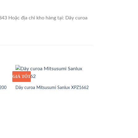
843 Hoặc địa chỉ kho hàng tại: Dây curoa
GIÁ TỐT
GIÁ SỈ
1200
Dây curoa Mitsusumi Sanlux XPZ1662
GIÁ TỐT
GIÁ SỈ