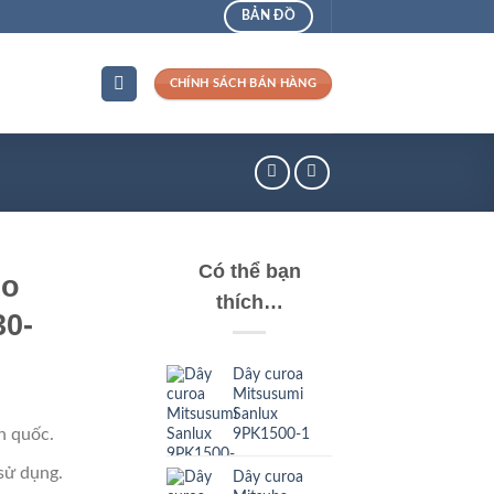
BẢN ĐỒ
CHÍNH SÁCH BÁN HÀNG
Có thể bạn
do
thích…
0-
Dây curoa
Mitsusumi
Sanlux
9PK1500-1
n quốc.
sử dụng.
Dây curoa