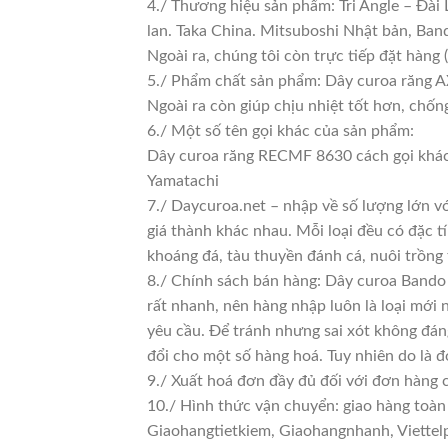
4./ Thương hiệu sản phẩm: Tri Angle – Đài
lan. Taka China. Mitsuboshi Nhật bản, Ba
Ngoài ra, chúng tôi còn trực tiếp đặt hàng 
5./ Phẩm chất sản phẩm: Dây curoa răng AX
Ngoài ra còn giúp chịu nhiệt tốt hơn, chốn
6./ Một số tên gọi khác của sản phẩm:
Dây curoa răng RECMF 8630 cách gọi khác
Yamatachi
7./ Daycuroa.net – nhập về số lượng lớn vớ
giá thành khác nhau. Mỗi loại đều có đặc t
khoáng đá, tàu thuyền đánh cá, nuôi trồng
8./ Chính sách bán hàng: Dây curoa Band
rất nhanh, nên hàng nhập luôn là loại mới n
yêu cầu. Để tránh nhưng sai xót không đán
đổi cho một số hàng hoá. Tuy nhiên do là đơ
9./ Xuất hoá đơn đầy đủ đối với đơn hàng 
10./ Hình thức vận chuyển: giao hàng toàn
Giaohangtietkiem, Giaohangnhanh, Viettelp