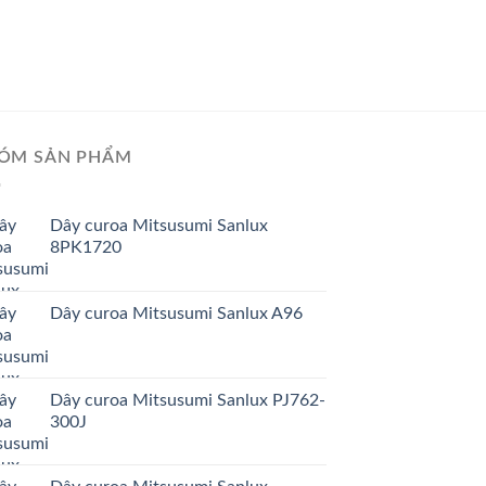
Dây curoa Mitsusum
ÓM SẢN PHẨM
Dây curoa Mitsusumi Sanlux
8PK1720
Dây curoa Mitsusumi Sanlux A96
Dây curoa Mitsusumi Sanlux PJ762-
300J