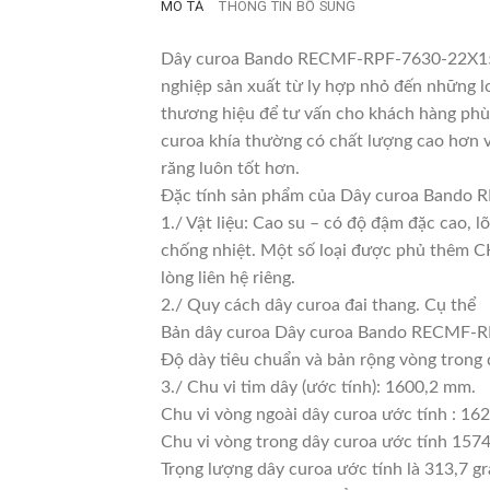
MÔ TẢ
THÔNG TIN BỔ SUNG
Dây curoa Bando RECMF-RPF-7630-22X1550L
nghiệp sản xuất từ ly hợp nhỏ đến những loạ
thương hiệu để tư vấn cho khách hàng phù 
curoa khía thường có chất lượng cao hơn v
răng luôn tốt hơn.
Đặc tính sản phẩm của Dây curoa Bando
1./ Vật liệu: Cao su – có độ đậm đặc cao, 
chống nhiệt. Một số loại được phủ thêm CKC
lòng liên hệ riêng.
2./ Quy cách dây curoa đai thang. Cụ thể
Bản dây curoa Dây curoa Bando RECMF-RP
Độ dày tiêu chuẩn và bản rộng vòng trong
3./ Chu vi tim dây (ước tính): 1600,2 mm.
Chu vi vòng ngoài dây curoa ước tính : 16
Chu vi vòng trong dây curoa ước tính 1574
Trọng lượng dây curoa ước tính là 313,7 g