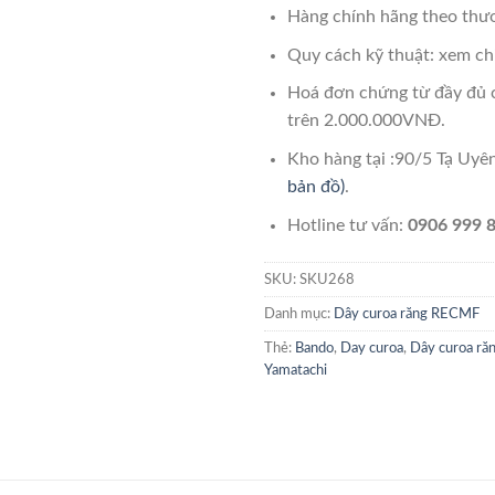
Hàng chính hãng theo thươ
Quy cách kỹ thuật: xem chi
Hoá đơn chứng từ đầy đủ 
trên 2.000.000VNĐ.
Kho hàng tại :90/5 Tạ Uy
bản đồ)
.
Hotline tư vấn:
0906 999 8
SKU:
SKU268
Danh mục:
Dây curoa răng RECMF
Thẻ:
Bando
,
Day curoa
,
Dây curoa r
Yamatachi