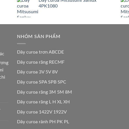
Dây curoa Mitsusumi Sanlux
4PK1080
NHÓM SẢN PHẨM
Dây curoa trơn ABCDE
các
Dây curoa răng RECMF
hương
mi
Dây curoa 3V 5V 8V
chi
Dây curoa SPA SPB SPC
Dây curoa răng 3M 5M 8M
Dây curoa răng L H XL XH
,
Dây curoa 1422V 1922V
Dây curoa rảnh PH PK PL