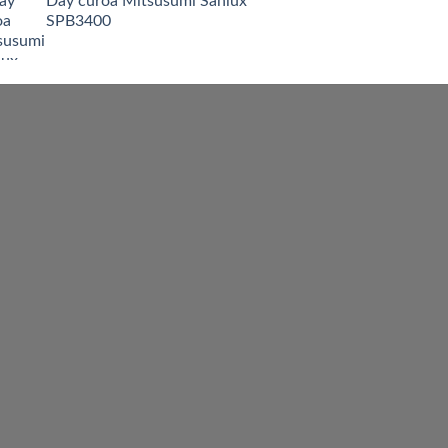
Dây curoa Mitsusumi Sanlux
SPB3400