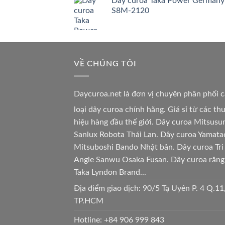
Dây curoa Taka Power Germany
S8M-2120
VỀ CHÚNG TÔI
Daycuroa.net
là đơn vị chuyên phân phối 
loại dây curoa chính hãng. Giá sỉ từ các t
hiệu hàng đầu thế giới. Dây curoa Mitsusu
Sanlux Robota Thái Lan. Dây curoa Yamata
Mitsuboshi Bando Nhật bản. Dây curoa Tri
Angle Sanwu Osaka Fusan. Dây curoa răng
Taka Lyndon Brand...
Địa điểm giao dịch: 90/5 Tạ Uyên P. 4 Q.11
TP.HCM
Hotline:
+84 906 999 843