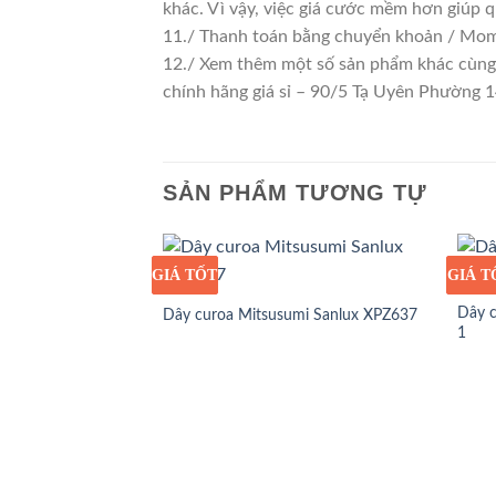
khác. Vì vậy, việc giá cước mềm hơn giúp 
11./ Thanh toán bằng chuyển khoản / Momo
12./ Xem thêm một số sản phẩm khác cùng l
chính hãng giá sỉ – 90/5 Tạ Uyên Phường
SẢN PHẨM TƯƠNG TỰ
GIÁ TỐT
GIÁ SỈ
GIÁ T
GIÁ S
Dây c
Dây curoa Mitsusumi Sanlux XPZ637
1