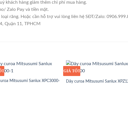
quý khách hàng giảm thêm chi phí mua hàng.
/ Zalo Pay và tiền mặt.
oại răng. Hoặc cần hỗ trợ vui lòng liên hệ SĐT/Zalo: 0906.999.
 14, Quận 11, TPHCM
ỐT
Ỉ
GIÁ TỐT
GIÁ SỈ
uroa Mitsusumi Sanlux XPC3000-
Dây curoa Mitsusumi Sanlux XPZ