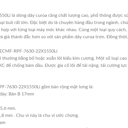
i là dòng dây curoa răng chất lượng cao, phổ thông được sử
i buli rất lớn. Đặc biệt do là chuyên hàng đầu trong ngành, chúng
hợp với từng loại máy móc khác nhau. Cùng một loại quy cách, 
à giá thành đắc hơn so với sản phẩm dây curoa trơn. Đồng thời,
 RECMF-RPF-7630-22X1550Li
lõi thường bằng bố hoặc xoắn lõi kiểu kim cương. Một số loại c
 để chống bám dầu. Được gia cố lõi để tải nặng, tải cường lực 
F-7630-22X1550Li gồm bản rộng mặt lưng là:
 dây: Bản B 17mm
25,6 mm.
,8 mm . Chu vi này là chu vi ước chừng.
ram