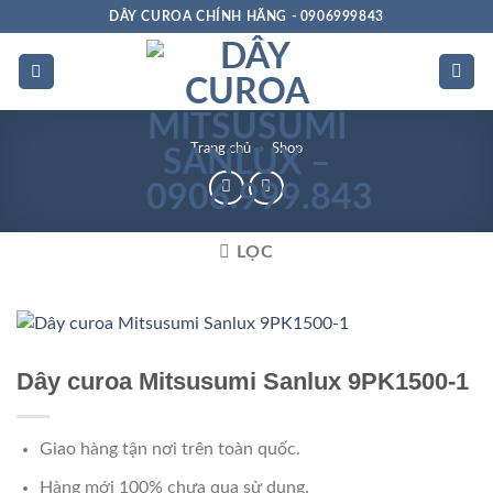
Bỏ
DÂY CUROA CHÍNH HÃNG - 0906999843
qua
nội
dung
Trang chủ
»
Shop
LỌC
Rảnh dọc
Dây curoa Mitsusumi Sanlux 9PK1500-1
Giao hàng tận nơi trên toàn quốc.
Hàng mới 100% chưa qua sử dụng.