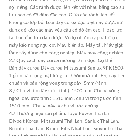
sợi riêng. Các rảnh được liên kết với nhau bằng cao su
lưu hoá có độ đậm đặc cao. Giữa các rảnh liên kết
không có lớp bố. Loại dây curoa đặc biệt này được sử
dụng để kéo các máy yêu cầu có độ êm cao. Hoặc lực
tải ban đầu lớn dần được. Ví dụ như máy phát điện,
máy kéo nông ngư cơ. Máy biến áp. Máy tải. Máy giặt
lồng sấy dùng cho công nghiệp. Máy may công nghiệp.
2./ Quy cách dây curoa mương rảnh dọc. Cụ thể
Bản dây curoa Dây curoa Mitsusumi Sanlux 9PK1500-
1 gồm bản rộng mặt lưng là: 3,56mm/rảnh. Độ dày tiêu
chuẩn và bản rộng vòng trong dây: 5mm/rảnh.
3./ Chu vi tim dây (ước tính): 1500 mm. Chu vi vòng
ngoài dây ước tính : 1510 mm , chu vi trong ước tính
1510 mm . Chu vi này là chu vi ước chừng.
4./ Thương hiệu sản phẩm: Toyo Power Thái lan,
Divbelt Korea. Mitsusumi Thái Lan. Sanlux Thái Lan.
Robota Thái Lan. Bando Ribs Nhật bản. Smyoubo Thái