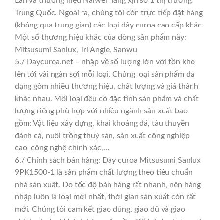
Lan và thương hiệu Naiwei hàng xịn số 1 thị trường
Trung Quốc. Ngoài ra, chúng tôi còn trực tiếp đặt hàng
(không qua trung gian) các loại dây curoa cao cấp khác.
Một số thương hiệu khác của dòng sản phẩm này:
Mitsusumi Sanlux, Tri Angle, Sanwu
5./ Daycuroa.net – nhập về số lượng lớn với tồn kho
lên tới vài ngàn sợi mỗi loại. Chủng loại sản phẩm đa
dạng gồm nhiều thương hiệu, chất lượng và giá thành
khác nhau. Mỗi loại đều có đặc tính sản phẩm và chất
lượng riêng phù hợp với nhiều ngành sản xuất bao
gồm: Vật liệu xây dựng, khai khoáng đá, tàu thuyền
đánh cá, nuôi trồng thuỷ sản, sản xuất công nghiệp
cao, công nghệ chính xác,…
6./ Chính sách bán hàng: Dây curoa Mitsusumi Sanlux
9PK1500-1 là sản phẩm chất lượng theo tiêu chuẩn
nhà sản xuất. Do tốc độ bán hàng rất nhanh, nên hàng
nhập luôn là loại mới nhất, thời gian sản xuất còn rất
mới. Chúng tôi cam kết giao đúng, giao đủ và giao