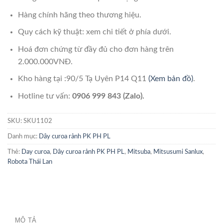
Hàng chính hãng theo thương hiệu.
Quy cách kỹ thuật: xem chi tiết ở phía dưới.
Hoá đơn chứng từ đầy đủ cho đơn hàng trên
2.000.000VNĐ.
Kho hàng tại :90/5 Tạ Uyên P14 Q11
(Xem bản đồ)
.
Hotline tư vấn:
0906 999 843 (Zalo).
SKU:
SKU1102
Danh mục:
Dây curoa rảnh PK PH PL
Thẻ:
Day curoa
,
Dây curoa rảnh PK PH PL
,
Mitsuba
,
Mitsusumi Sanlux
,
Robota Thái Lan
MÔ TẢ