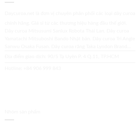
Daycuroa.net
là đơn vị chuyên phân phối các loại dây curoa
chính hãng. Giá sỉ từ các thương hiệu hàng đầu thế giới.
Dây curoa Mitsusumi Sanlux Robota Thái Lan. Dây curoa
Yamatachi Mitsuboshi Bando Nhật bản. Dây curoa Tri Angle
Sanwu Osaka Fusan. Dây curoa răng Taka Lyndon Brand...
Địa điểm giao dịch: 90/5 Tạ Uyên P. 4 Q.11, TP.HCM
Hotline:
+84 906 999 843
Nhóm sản phẩm