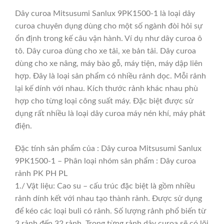
Dây curoa Mitsusumi Sanlux 9PK1500-1 là loại dây
curoa chuyên dụng dùng cho một số ngành đòi hỏi sự
ổn định trong kế câu vận hành. Ví dụ như dây curoa ô
tô. Dây curoa dùng cho xe tải, xe bản tải. Dây curoa
dùng cho xe nâng, máy bào gỗ, máy tiện, máy dập liên
hợp. Đây là loại sản phẩm có nhiều rảnh dọc. Mỗi rảnh
lại kế dính với nhau. Kích thước rảnh khác nhau phù
hợp cho từng loại công suất máy. Đặc biệt được sử
dụng rất nhiều là loại dây curoa máy nén khí, máy phát
điện.
Đặc tính sản phẩm của : Dây curoa Mitsusumi Sanlux
9PK1500-1 – Phân loại nhóm sản phẩm : Dây curoa
rảnh PK PH PL
1./ Vật liệu: Cao su – cấu trúc đặc biệt là gồm nhiều
rảnh dính kết với nhau tạo thành rảnh. Được sử dụng
để kéo các loại buli có rảnh. Số lượng rảnh phổ biến từ
3 rảnh đến 32 rảnh. Trong từng rảnh dây curoa sẽ có lõi