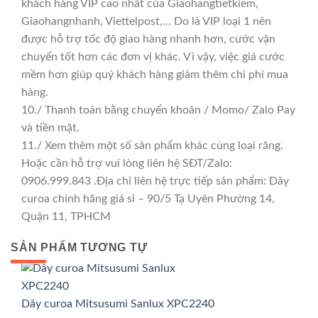
khách hàng VIP cao nhất của Giaohangtietkiem,
Giaohangnhanh, Viettelpost,… Do là VIP loại 1 nên
được hỗ trợ tốc độ giao hàng nhanh hơn, cước vận
chuyển tốt hơn các đơn vị khác. Vì vậy, việc giá cước
mềm hơn giúp quý khách hàng giảm thêm chi phí mua
hàng.
10./ Thanh toán bằng chuyển khoản / Momo/ Zalo Pay
và tiền mặt.
11./ Xem thêm một số sản phẩm khác cùng loại răng.
Hoặc cần hỗ trợ vui lòng liên hệ SĐT/Zalo:
0906.999.843 .Địa chỉ liên hệ trực tiếp sản phẩm: Dây
curoa chính hãng giá sỉ – 90/5 Tạ Uyên Phường 14,
Quận 11, TPHCM
SẢN PHẨM TƯƠNG TỰ
GIÁ TỐT
GIÁ SỈ
Dây curoa Mitsusumi Sanlux XPC2240