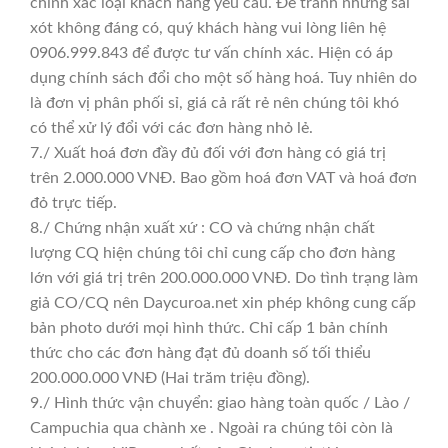
chính xác loại khách hàng yêu cầu. Để tránh nhưng sai
xót không đáng có, quý khách hàng vui lòng liên hệ
0906.999.843 để được tư vấn chính xác. Hiện có áp
dụng chính sách đổi cho một số hàng hoá. Tuy nhiên do
là đơn vị phân phối sỉ, giá cả rất rẻ nên chúng tôi khó
có thể xử lý đổi với các đơn hàng nhỏ lẻ.
7./ Xuất hoá đơn đầy đủ đối với đơn hàng có giá trị
trên 2.000.000 VNĐ. Bao gồm hoá đơn VAT và hoá đơn
đỏ trực tiếp.
8./ Chứng nhận xuất xứ : CO và chứng nhận chất
lượng CQ hiện chúng tôi chỉ cung cấp cho đơn hàng
lớn với giá trị trên 200.000.000 VNĐ. Do tình trạng làm
giả CO/CQ nên Daycuroa.net xin phép không cung cấp
bản photo dưới mọi hình thức. Chỉ cấp 1 bản chính
thức cho các đơn hàng đạt đủ doanh số tối thiểu
200.000.000 VNĐ (Hai trăm triệu đồng).
9./ Hình thức vận chuyển: giao hàng toàn quốc / Lào /
Campuchia qua chành xe . Ngoài ra chúng tôi còn là