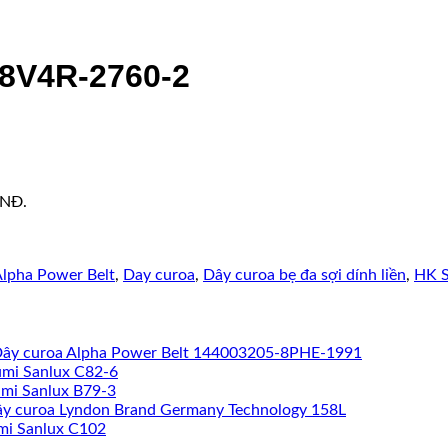
 8V4R-2760-2
VNĐ.
lpha Power Belt
,
Day curoa
,
Dây curoa bẹ đa sợi dính liền
,
HK 
ây curoa Alpha Power Belt 144003205-8PHE-1991
umi Sanlux C82-6
mi Sanlux B79-3
y curoa Lyndon Brand Germany Technology 158L
mi Sanlux C102