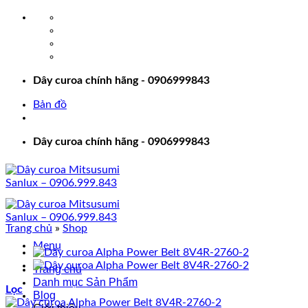
Bỏ
qua
nội
dung
Dây curoa chính hãng - 0906999843
Bản đồ
Dây curoa chính hãng - 0906999843
Trang chủ
»
Shop
Menu
Trang chủ
Danh mục Sản Phẩm
Lọc
Blog