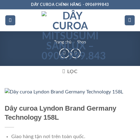
Bỏ
DÂY CUROA CHÍNH HÃNG - 0906999843
qua
nội
dung
Trang chủ
»
Shop
LỌC
Dây curoa Lyndon Brand Germany
Technology 158L
Giao hàng tận nơi trên toàn quốc.