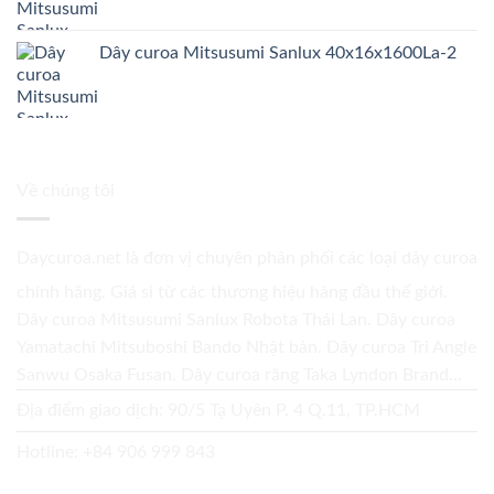
Dây curoa Mitsusumi Sanlux 40x16x1600La-2
Về chúng tôi
Daycuroa.net
là đơn vị chuyên phân phối các loại dây curoa
chính hãng. Giá sỉ từ các thương hiệu hàng đầu thế giới.
Dây curoa Mitsusumi Sanlux Robota Thái Lan. Dây curoa
Yamatachi Mitsuboshi Bando Nhật bản. Dây curoa Tri Angle
Sanwu Osaka Fusan. Dây curoa răng Taka Lyndon Brand...
Địa điểm giao dịch: 90/5 Tạ Uyên P. 4 Q.11, TP.HCM
Hotline:
+84 906 999 843