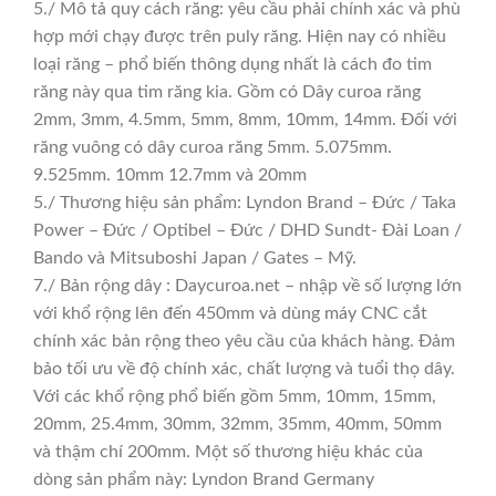
5./ Mô tả quy cách răng: yêu cầu phải chính xác và phù
hợp mới chạy được trên puly răng. Hiện nay có nhiều
loại răng – phổ biến thông dụng nhất là cách đo tim
răng này qua tim răng kia. Gồm có Dây curoa răng
2mm, 3mm, 4.5mm, 5mm, 8mm, 10mm, 14mm. Đối với
răng vuông có dây curoa răng 5mm. 5.075mm.
9.525mm. 10mm 12.7mm và 20mm
5./ Thương hiệu sản phẩm: Lyndon Brand – Đức / Taka
Power – Đức / Optibel – Đức / DHD Sundt- Đài Loan /
Bando và Mitsuboshi Japan / Gates – Mỹ.
7./ Bản rộng dây : Daycuroa.net – nhập về số lượng lớn
với khổ rộng lên đến 450mm và dùng máy CNC cắt
chính xác bản rộng theo yêu cầu của khách hàng. Đảm
bảo tối ưu về độ chính xác, chất lượng và tuổi thọ dây.
Với các khổ rộng phổ biến gồm 5mm, 10mm, 15mm,
20mm, 25.4mm, 30mm, 32mm, 35mm, 40mm, 50mm
và thậm chí 200mm. Một số thương hiệu khác của
dòng sản phẩm này: Lyndon Brand Germany