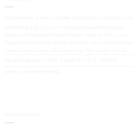
Daycuroa.net
là đơn vị chuyên phân phối các loại dây curoa
chính hãng. Giá sỉ từ các thương hiệu hàng đầu thế giới.
Dây curoa Mitsusumi Sanlux Robota Thái Lan. Dây curoa
Yamatachi Mitsuboshi Bando Nhật bản. Dây curoa Tri Angle
Sanwu Osaka Fusan. Dây curoa răng Taka Lyndon Brand...
Địa điểm giao dịch: 90/5 Tạ Uyên P. 4 Q.11, TP.HCM
Hotline:
+84 906 999 843
Nhóm sản phẩm