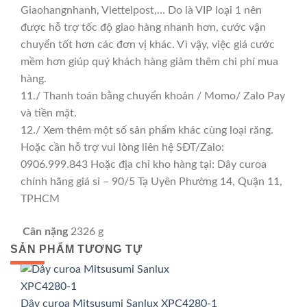
Giaohangnhanh, Viettelpost,… Do là VIP loại 1 nên
được hỗ trợ tốc độ giao hàng nhanh hơn, cước vận
chuyển tốt hơn các đơn vị khác. Vì vậy, việc giá cước
mềm hơn giúp quý khách hàng giảm thêm chi phí mua
hàng.
11./ Thanh toán bằng chuyển khoản / Momo/ Zalo Pay
và tiền mặt.
12./ Xem thêm một số sản phẩm khác cùng loại răng.
Hoặc cần hỗ trợ vui lòng liên hệ SĐT/Zalo:
0906.999.843 Hoặc địa chỉ kho hàng tại: Dây curoa
chính hãng giá sỉ – 90/5 Tạ Uyên Phường 14, Quận 11,
TPHCM
Cân nặng
2326 g
SẢN PHẨM TƯƠNG TỰ
GIÁ TỐT
GIÁ SỈ
Dây curoa Mitsusumi Sanlux XPC4280-1