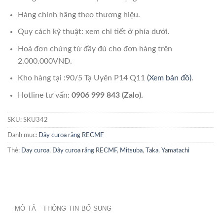
Hàng chính hãng theo thương hiệu.
Quy cách kỹ thuật: xem chi tiết ở phía dưới.
Hoá đơn chứng từ đầy đủ cho đơn hàng trên
2.000.000VNĐ.
Kho hàng tại :90/5 Tạ Uyên P14 Q11
(Xem bản đồ)
.
Hotline tư vấn:
0906 999 843 (Zalo).
SKU:
SKU342
Danh mục:
Dây curoa răng RECMF
Thẻ:
Day curoa
,
Dây curoa răng RECMF
,
Mitsuba
,
Taka
,
Yamatachi
MÔ TẢ
THÔNG TIN BỔ SUNG