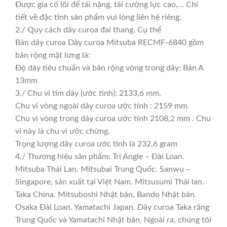
Được gia cố lõi để tải nặng, tải cường lực cao,… Chi
tiết về đặc tính sản phẩm vui lòng liên hệ riêng.
2./ Quy cách dây curoa đai thang. Cụ thể
Bản dây curoa Dây curoa Mitsuba RECMF-6840 gồm
bản rộng mặt lưng là:
Độ dày tiêu chuẩn và bản rộng vòng trong dây: Bản A
13mm
3./ Chu vi tim dây (ước tính): 2133,6 mm.
Chu vi vòng ngoài dây curoa ước tính : 2159 mm.
Chu vi vòng trong dây curoa ước tính 2108,2 mm . Chu
vi này là chu vi ước chừng.
Trọng lượng dây curoa ước tính là 232,6 gram
4./ Thương hiệu sản phẩm: Tri Angle – Đài Loan.
Mitsuba Thái Lan. Mitsubai Trung Quốc. Sanwu –
Singapore, sản xuất tại Việt Nam. Mitsusumi Thái lan.
Taka China. Mitsuboshi Nhật bản, Bando Nhật bản.
Osaka Đài Loan. Yamatachi Japan. Dây curoa Taka răng
Trung Quốc và Yamatachi Nhật bản. Ngoài ra, chúng tôi