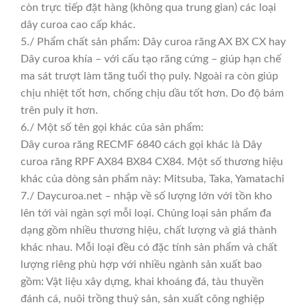
còn trực tiếp đặt hàng (không qua trung gian) các loại
dây curoa cao cấp khác.
5./ Phẩm chất sản phẩm: Dây curoa răng AX BX CX hay
Dây curoa khía – với cấu tạo răng cứng – giúp hạn chế
ma sát trượt làm tăng tuổi thọ puly. Ngoài ra còn giúp
chịu nhiệt tốt hơn, chống chịu dầu tốt hơn. Do độ bám
trên puly ít hơn.
6./ Một số tên gọi khác của sản phẩm:
Dây curoa răng RECMF 6840 cách gọi khác là Dây
curoa răng RPF AX84 BX84 CX84. Một số thương hiệu
khác của dòng sản phẩm này: Mitsuba, Taka, Yamatachi
7./ Daycuroa.net – nhập về số lượng lớn với tồn kho
lên tới vài ngàn sợi mỗi loại. Chủng loại sản phẩm đa
dạng gồm nhiều thương hiệu, chất lượng và giá thành
khác nhau. Mỗi loại đều có đặc tính sản phẩm và chất
lượng riêng phù hợp với nhiều ngành sản xuất bao
gồm: Vật liệu xây dựng, khai khoáng đá, tàu thuyền
đánh cá, nuôi trồng thuỷ sản, sản xuất công nghiệp