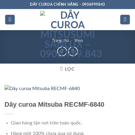
Bỏ
DÂY CUROA CHÍNH HÃNG - 0906999843
qua
nội
dung
Trang chủ
»
Shop
LỌC
Chất
lượng
Dây curoa Mitsuba RECMF-6840
Giao hàng tận nơi trên toàn quốc.
Hàng mới 100% chưa qua sử dụng.