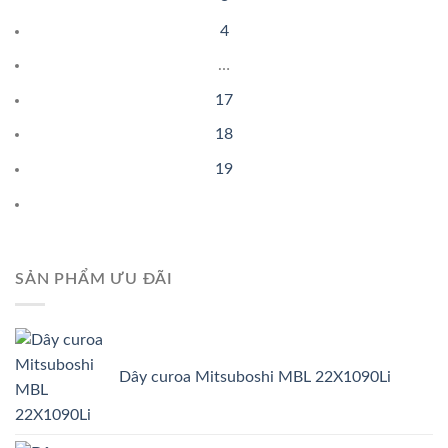
4
…
17
18
19
SẢN PHẨM ƯU ĐÃI
Dây curoa Mitsuboshi MBL 22X1090Li