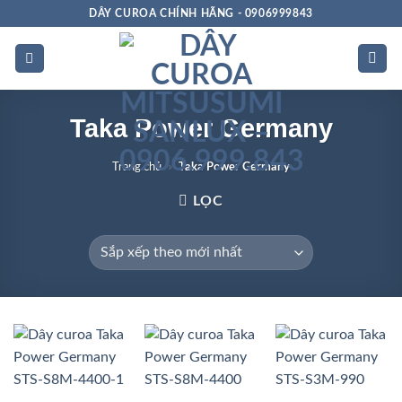
Bỏ
DÂY CUROA CHÍNH HÃNG - 0906999843
qua
nội
dung
Taka Power Germany
Trang chủ
»
Taka Power Germany
LỌC