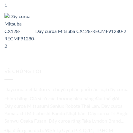
Dây curoa Mitsuba CX128-RECMF91280-2
VỀ CHÚNG TÔI
Daycuroa.net
là đơn vị chuyên phân phối các loại dây curoa
chính hãng. Giá sỉ từ các thương hiệu hàng đầu thế giới.
Dây curoa Mitsusumi Sanlux Robota Thái Lan. Dây curoa
Yamatachi Mitsuboshi Bando Nhật bản. Dây curoa Tri Angle
Sanwu Osaka Fusan. Dây curoa răng Taka Lyndon Brand...
Địa điểm giao dịch: 90/5 Tạ Uyên P. 4 Q.11, TP.HCM