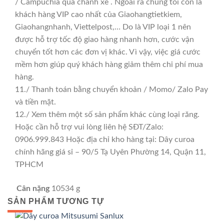
/ Campuchia qua chành xe . Ngoài ra chúng tôi còn là
khách hàng VIP cao nhất của Giaohangtietkiem,
Giaohangnhanh, Viettelpost,… Do là VIP loại 1 nên
được hỗ trợ tốc độ giao hàng nhanh hơn, cước vận
chuyển tốt hơn các đơn vị khác. Vì vậy, việc giá cước
mềm hơn giúp quý khách hàng giảm thêm chi phí mua
hàng.
11./ Thanh toán bằng chuyển khoản / Momo/ Zalo Pay
và tiền mặt.
12./ Xem thêm một số sản phẩm khác cùng loại răng.
Hoặc cần hỗ trợ vui lòng liên hệ SĐT/Zalo:
0906.999.843 Hoặc địa chỉ kho hàng tại: Dây curoa
chính hãng giá sỉ – 90/5 Tạ Uyên Phường 14, Quận 11,
TPHCM
Cân nặng
10534 g
SẢN PHẨM TƯƠNG TỰ
GIÁ TỐT
GIÁ SỈ