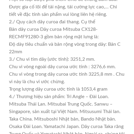
Được gia cố lõi để tải nặng, tải cường lực cao,… Chi
tiết về đặc tính sản phẩm vui lòng liên hệ riêng.
2./ Quy cách dây curoa đai thang. Cụ thể
Bản dây curoa Dây curoa Mitsuba CX128-
RECMF91280-3 gồm bản rộng mặt lưng là:
Độ dày tiêu chuẩn và bản rộng vòng trong dây: Bản C
22mm
3./ Chu vi tim dây (ước tính): 3251,2 mm.
Chu vi vòng ngoài dây curoa ước tính : 3276,6 mm.
Chu vi vòng trong dây curoa ước tính 3225,8 mm . Chu
vi này là chu vi ước chừng.
Trọng lượng dây curoa ước tính là 1053,4 gram
4./ Thương hiệu sản phẩm: Tri Angle – Đài Loan.
Mitsuba Thái Lan. Mitsubai Trung Quốc. Sanwu –
Singapore, sản xuất tại Việt Nam. Mitsusumi Thái lan.
Taka China. Mitsuboshi Nhật bản, Bando Nhật bản.
Osaka Đài Loan. Yamatachi Japan. Dây curoa Taka răng
Trung Quốc và Yamatachi Nhật bản. Ngoài ra, chúng tôi