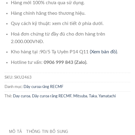
Hàng mới 100% chưa qua sử dụng.
Hàng chính hãng theo thương hiệu.
Quy cách kỹ thuật: xem chi tiết ở phía dưới.
Hoá đơn chứng từ đầy đủ cho đơn hàng trên
2.000.000VNĐ.
Kho hàng tại :90/5 Tạ Uyên P14 Q11
(Xem bản đồ)
.
Hotline tư vấn:
0906 999 843 (Zalo).
SKU:
SKU2463
Danh mục:
Dây curoa răng RECMF
Thẻ:
Day curoa
,
Dây curoa răng RECMF
,
Mitsuba
,
Taka
,
Yamatachi
MÔ TẢ
THÔNG TIN BỔ SUNG