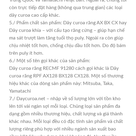
còn trực tiếp đặt hàng (không qua trung gian) các loại
dây curoa cao cấp khác.
5./ Phẩm chất sản phẩm: Dây curoa răng AX BX CX hay
Dây curoa khía – với cấu tạo răng cứng – giúp hạn chế
ma sát trượt làm tăng tuổi thọ puly. Ngoài ra còn giúp
chịu nhiệt tốt hơn, chống chịu dầu tốt hơn. Do độ bám
trên puly ít hơn.
6./ Một số tên gọi khác của sản phẩm:
Dây curoa răng RECMF 91280 cách gọi khác là Dây
curoa răng RPF AX128 BX128 CX128. Một số thương
hiệu khác của dòng sản phẩm này: Mitsuba, Taka,
Yamatachi
7./ Daycuroa.net – nhập về số lượng lớn với tồn kho
lên tới vài ngàn sợi mỗi loại. Chủng loại sản phẩm đa
dạng gồm nhiều thương hiệu, chất lượng và giá thành
khác nhau. Mỗi loại đều có đặc tính sản phẩm và chất
lượng riêng phù hợp với nhiều ngành sản xuất bao