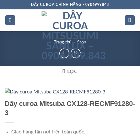
Bỏ
DÂY CUROA CHÍNH HÃNG - 0906999843
qua
nội
dung
Trang chủ
»
Shop
LỌC
Chất
lượng
Dây curoa Mitsuba CX128-RECMF91280-
3
Giao hàng tận nơi trên toàn quốc.