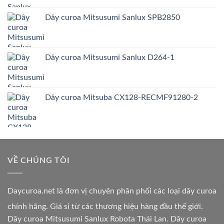
Dây curoa Mitsusumi Sanlux SPB2850
Dây curoa Mitsusumi Sanlux D264-1
Dây curoa Mitsuba CX128-RECMF91280-2
VỀ CHÚNG TÔI
Daycuroa.net
là đơn vị chuyên phân phối các loại dây curoa
chính hãng. Giá sỉ từ các thương hiệu hàng đầu thế giới.
Dây curoa Mitsusumi Sanlux Robota Thái Lan. Dây curoa