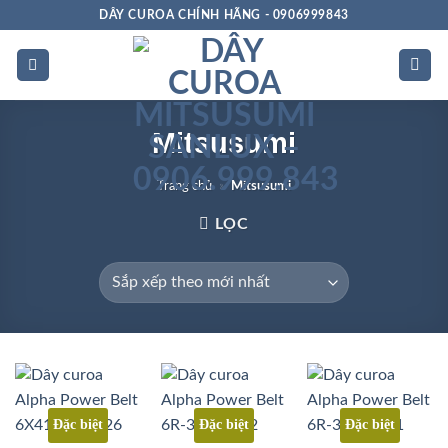
Bỏ
DÂY CUROA CHÍNH HÃNG - 0906999843
qua
nội
dung
Mitsusumi
Trang chủ
»
Mitsusumi
LỌC
Đặc biệt
Đặc biệt
Đặc biệt