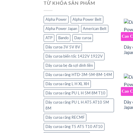
TỪ KHÓA SẢN PHẨM
Alpha Power
Alpha Power Belt
Alpha Power Japan
American Belt
Cao 
ATP
Bando
Day curoa
Dây 
Dây curoa 3V 5V 8V
Jap
Dây curoa biến tốc 1422V 1922V
Dây curoa bẹ đa sợi dính liền
Dây curoa răng HTD-3M-5M-8M-14M
Dây curoa răng L H XL XH
Cao 
Dây curoa răng PU L H 5M 8M T10
Dây 
Dây curoa răng PU L H AT5 AT10 5M
Japa
8M
Dây curoa răng RECMF
Dây curoa răng T5 AT5 T10 AT10