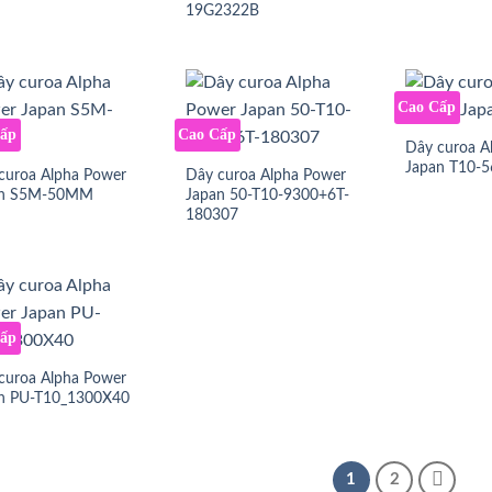
19G2322B
Cao Cấp
Cấp
Cao Cấp
Dây curoa A
Japan T10-5
curoa Alpha Power
Dây curoa Alpha Power
an S5M-50MM
Japan 50-T10-9300+6T-
180307
Cấp
curoa Alpha Power
n PU-T10_1300X40
1
2