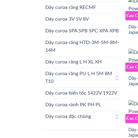
Dây curoa răng RECMF
Cao 
Dây curoa 3V 5V 8V
Dây 
Dây curoa SPA SPB SPC XPA XPB
Japa
Dây curoa răng HTD-3M-5M-8M-
14M
Dây curoa răng L H XL XH
Cao 
Dây curoa răng PU L H 5M 8M
Dây 
T10
Japa
Dây curoa biến tốc 1422V 1922V
Dây curoa rảnh PK PH PL
Dây curoa đặc chủng
Cao 
Dây 
Japa