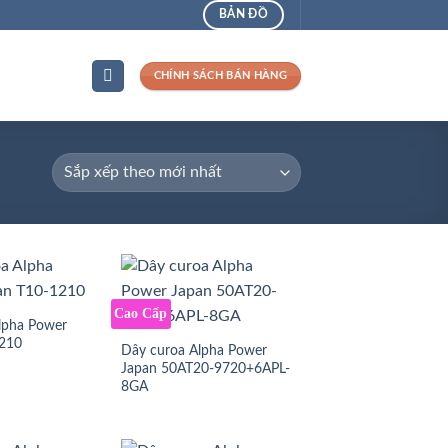
BẢN ĐỒ
CHÍNH SÁCH BÁN HÀNG
Cao Cấp
lpha Power
1210
Dây curoa Alpha Power
Japan 50AT20-9720+6APL-
8GA