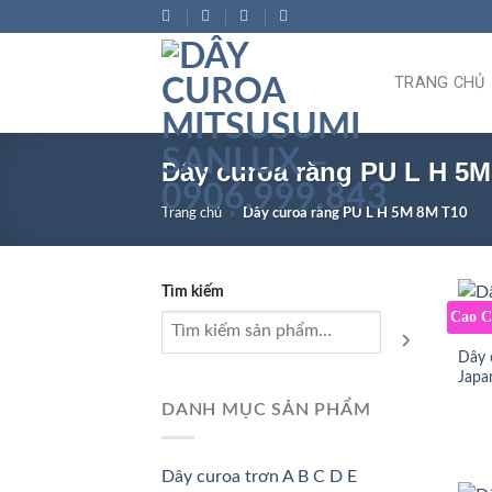
Bỏ
qua
nội
TRANG CHỦ
dung
Dây curoa răng PU L H 5M
Trang chủ
»
Dây curoa răng PU L H 5M 8M T10
Tìm kiếm
Cao 
Dây 
Japa
DANH MỤC SẢN PHẨM
Dây curoa trơn A B C D E