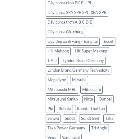
Dây curoa rảnh PK PH PL
Dây curoa SPA SPB SPC XPA XPB
Dây curoa trơn A B C D E
Dây curoa đặc chủng
Dây dẹp xanh vàng - Băng tải
Esset
HK Mekong
HK Super Mekong
JIALI
Lyndon Brand Germany
Lyndon Brand Germany Technology
Megadyne
Mitsuba
Mitsuboshi MBL
Mitsusumi
Mitsusumi Sanlux
Nitta
Optibel
Pix
Robota
Robota Thái Lan
Sanwu
Sundt
Sundt Belt
Taka
Taka Power Germany
Tri Angle
Vega
Yamatachi