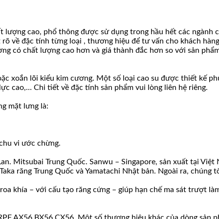
ượng cao, phổ thông được sử dụng trong hầu hết các ngành công
t rõ về đặc tính từng loại , thương hiệu để tư vấn cho khách hà
ờng có chất lượng cao hơn và giá thành đắc hơn so với sản phẩm
hoặc xoắn lõi kiểu kim cương. Một số loại cao su được thiết kế
c cao,… Chi tiết về đặc tính sản phẩm vui lòng liên hệ riêng.
 mặt lưng là:
 chu vi ước chừng.
Lan. Mitsubai Trung Quốc. Sanwu – Singapore, sản xuất tại Việt
ka răng Trung Quốc và Yamatachi Nhật bản. Ngoài ra, chúng tôi 
 khía – với cấu tạo răng cứng – giúp hạn chế ma sát trượt làm t
RPF AX56 BX56 CX56. Một số thương hiệu khác của dòng sản ph