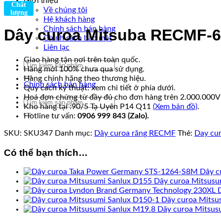
Giới thiệu
Chất
Về chúng tôi
lượng
Hệ khách hàng
Chính sách bán hàng
Dây curoa Mitsuba RECMF-6
Chính sách bảo mật
Liên lạc
Giao hàng tận nơi trên toàn quốc.
Tìm
Hàng mới 100% chưa qua sử dụng.
kiếm:
Hàng chính hãng theo thương hiệu.
Chính sách bán hàng
Quy cách kỹ thuật: xem chi tiết ở phía dưới.
Hoá đơn chứng từ đầy đủ cho đơn hàng trên 2.000.000
Tìm
Kho hàng tại :90/5 Tạ Uyên P14 Q11
(Xem bản đồ)
.
kiếm:
Hotline tư vấn:
0906 999 843 (Zalo).
SKU:
SKU347
Danh mục:
Dây curoa răng RECMF
Thẻ:
Day cu
Có thể bạn thích…
Dây c
Dây curoa Mitsusu
Dây curoa Mitsu
Dây curoa Mitsus