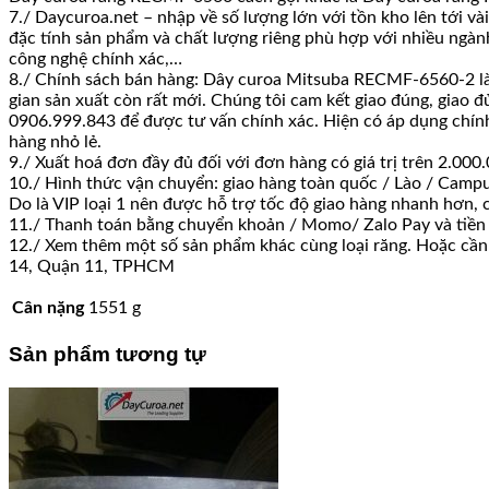
7./ Daycuroa.net – nhập về số lượng lớn với tồn kho lên tới v
đặc tính sản phẩm và chất lượng riêng phù hợp với nhiều ngành
công nghệ chính xác,…
8./ Chính sách bán hàng: Dây curoa Mitsuba RECMF-6560-2 là s
gian sản xuất còn rất mới. Chúng tôi cam kết giao đúng, giao đ
0906.999.843 để được tư vấn chính xác. Hiện có áp dụng chính s
hàng nhỏ lẻ.
9./ Xuất hoá đơn đầy đủ đối với đơn hàng có giá trị trên 2.0
10./ Hình thức vận chuyển: giao hàng toàn quốc / Lào / Campu
Do là VIP loại 1 nên được hỗ trợ tốc độ giao hàng nhanh hơn,
11./ Thanh toán bằng chuyển khoản / Momo/ Zalo Pay và tiền
12./ Xem thêm một số sản phẩm khác cùng loại răng. Hoặc cần 
14, Quận 11, TPHCM
Cân nặng
1551 g
Sản phẩm tương tự