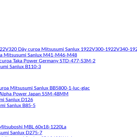
Dây curoa Mitsusumi Sanlux 1922V300-1922V340-1
oa Mitsusumi Sanlux M41-M46-M48
curoa Taka Power Germany STD-477-S3M-2
sumi Sanlux B110-3
uroa Mitsusumi Sanlux BB5800-1-luc-giac
 Alpha Power Japan S5M-48MM
mi Sanlux D126
mi Sanlux B85-5
Mitsuboshi MBL 60x18-1220La
sumi Sanlux D275-7