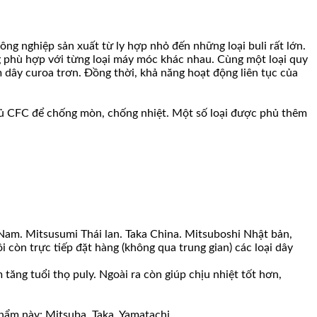
 nghiệp sản xuất từ ly hợp nhỏ đến những loại buli rất lớn.
ng phù hợp với từng loại máy móc khác nhau. Cùng một loại quy
 dây curoa trơn. Đồng thời, khả năng hoạt động liên tục của
 phủ CFC để chống mòn, chống nhiệt. Một số loại được phủ thêm
 Nam. Mitsusumi Thái lan. Taka China. Mitsuboshi Nhật bản,
còn trực tiếp đặt hàng (không qua trung gian) các loại dây
ăng tuổi thọ puly. Ngoài ra còn giúp chịu nhiệt tốt hơn,
ẩm này: Mitsuba, Taka, Yamatachi