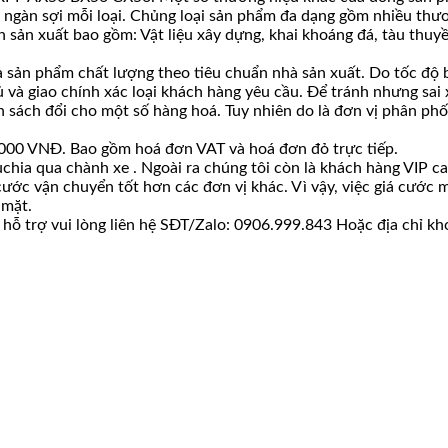
ài ngàn sợi mỗi loại. Chủng loại sản phẩm đa dạng gồm nhiều thươ
 sản xuất bao gồm: Vật liệu xây dựng, khai khoáng đá, tàu thuyề
ản phẩm chất lượng theo tiêu chuẩn nhà sản xuất. Do tốc độ bá
ủ và giao chính xác loại khách hàng yêu cầu. Để tránh nhưng sai
ách đổi cho một số hàng hoá. Tuy nhiên do là đơn vị phân phối s
00.000 VNĐ. Bao gồm hoá đơn VAT và hoá đơn đỏ trực tiếp.
chia qua chành xe . Ngoài ra chúng tôi còn là khách hàng VIP c
 cước vận chuyển tốt hơn các đơn vị khác. Vì vậy, việc giá cướ
 mặt.
hỗ trợ vui lòng liên hệ SĐT/Zalo: 0906.999.843 Hoặc địa chỉ kh