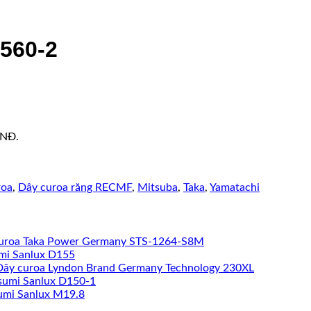
560-2
VNĐ.
roa
,
Dây curoa răng RECMF
,
Mitsuba
,
Taka
,
Yamatachi
uroa Taka Power Germany STS-1264-S8M
mi Sanlux D155
Dây curoa Lyndon Brand Germany Technology 230XL
sumi Sanlux D150-1
umi Sanlux M19.8