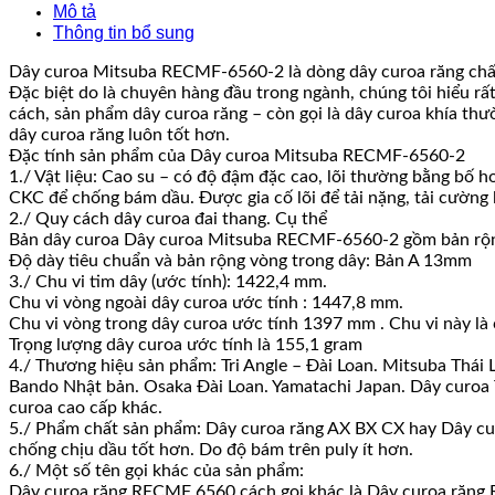
Mô tả
Thông tin bổ sung
Dây curoa Mitsuba RECMF-6560-2 là dòng dây curoa răng chất l
Đặc biệt do là chuyên hàng đầu trong ngành, chúng tôi hiểu rấ
cách, sản phẩm dây curoa răng – còn gọi là dây curoa khía thư
dây curoa răng luôn tốt hơn.
Đặc tính sản phẩm của Dây curoa Mitsuba RECMF-6560-2
1./ Vật liệu: Cao su – có độ đậm đặc cao, lõi thường bằng bố 
CKC để chống bám dầu. Được gia cố lõi để tải nặng, tải cường lự
2./ Quy cách dây curoa đai thang. Cụ thể
Bản dây curoa Dây curoa Mitsuba RECMF-6560-2 gồm bản rộng
Độ dày tiêu chuẩn và bản rộng vòng trong dây: Bản A 13mm
3./ Chu vi tim dây (ước tính): 1422,4 mm.
Chu vi vòng ngoài dây curoa ước tính : 1447,8 mm.
Chu vi vòng trong dây curoa ước tính 1397 mm . Chu vi này là
Trọng lượng dây curoa ước tính là 155,1 gram
4./ Thương hiệu sản phẩm: Tri Angle – Đài Loan. Mitsuba Thái 
Bando Nhật bản. Osaka Đài Loan. Yamatachi Japan. Dây curoa Ta
curoa cao cấp khác.
5./ Phẩm chất sản phẩm: Dây curoa răng AX BX CX hay Dây curoa
chống chịu dầu tốt hơn. Do độ bám trên puly ít hơn.
6./ Một số tên gọi khác của sản phẩm:
Dây curoa răng RECMF 6560 cách gọi khác là Dây curoa răng 