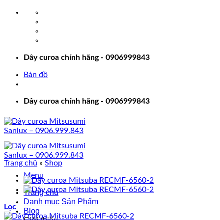
Bỏ
qua
nội
dung
Dây curoa chính hãng - 0906999843
Bản đồ
Dây curoa chính hãng - 0906999843
Trang chủ
»
Shop
Menu
Trang chủ
Danh mục Sản Phẩm
Lọc
Blog