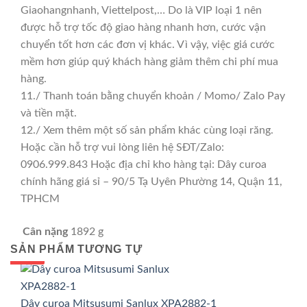
Giaohangnhanh, Viettelpost,… Do là VIP loại 1 nên
được hỗ trợ tốc độ giao hàng nhanh hơn, cước vận
chuyển tốt hơn các đơn vị khác. Vì vậy, việc giá cước
mềm hơn giúp quý khách hàng giảm thêm chi phí mua
hàng.
11./ Thanh toán bằng chuyển khoản / Momo/ Zalo Pay
và tiền mặt.
12./ Xem thêm một số sản phẩm khác cùng loại răng.
Hoặc cần hỗ trợ vui lòng liên hệ SĐT/Zalo:
0906.999.843 Hoặc địa chỉ kho hàng tại: Dây curoa
chính hãng giá sỉ – 90/5 Tạ Uyên Phường 14, Quận 11,
TPHCM
Cân nặng
1892 g
SẢN PHẨM TƯƠNG TỰ
GIÁ TỐT
GIÁ SỈ
Dây curoa Mitsusumi Sanlux XPA2882-1