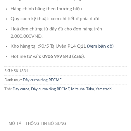
Hàng chính hãng theo thương hiệu.
Quy cách kỹ thuật: xem chi tiết ở phía dưới.
Hoá đơn chứng từ đầy đủ cho đơn hàng trên
2.000.000VNĐ.
Kho hàng tại :90/5 Tạ Uyên P14 Q11
(Xem bản đồ)
.
Hotline tư vấn:
0906 999 843 (Zalo).
SKU:
SKU331
Danh mục:
Dây curoa răng RECMF
Thẻ:
Day curoa
,
Dây curoa răng RECMF
,
Mitsuba
,
Taka
,
Yamatachi
MÔ TẢ
THÔNG TIN BỔ SUNG