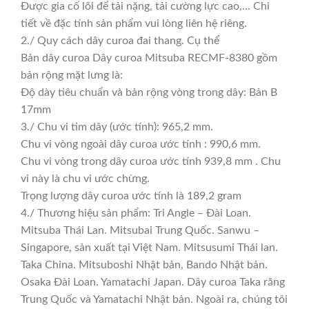
Được gia cố lõi để tải nặng, tải cường lực cao,… Chi
tiết về đặc tính sản phẩm vui lòng liên hệ riêng.
2./ Quy cách dây curoa đai thang. Cụ thể
Bản dây curoa Dây curoa Mitsuba RECMF-8380 gồm
bản rộng mặt lưng là:
Độ dày tiêu chuẩn và bản rộng vòng trong dây: Bản B
17mm
3./ Chu vi tim dây (ước tính): 965,2 mm.
Chu vi vòng ngoài dây curoa ước tính : 990,6 mm.
Chu vi vòng trong dây curoa ước tính 939,8 mm . Chu
vi này là chu vi ước chừng.
Trọng lượng dây curoa ước tính là 189,2 gram
4./ Thương hiệu sản phẩm: Tri Angle – Đài Loan.
Mitsuba Thái Lan. Mitsubai Trung Quốc. Sanwu –
Singapore, sản xuất tại Việt Nam. Mitsusumi Thái lan.
Taka China. Mitsuboshi Nhật bản, Bando Nhật bản.
Osaka Đài Loan. Yamatachi Japan. Dây curoa Taka răng
Trung Quốc và Yamatachi Nhật bản. Ngoài ra, chúng tôi