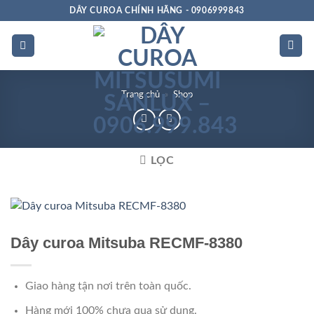
Bỏ
DÂY CUROA CHÍNH HÃNG - 0906999843
qua
nội
dung
Trang chủ
»
Shop
LỌC
Chất
lượng
Dây curoa Mitsuba RECMF-8380
Giao hàng tận nơi trên toàn quốc.
Hàng mới 100% chưa qua sử dụng.