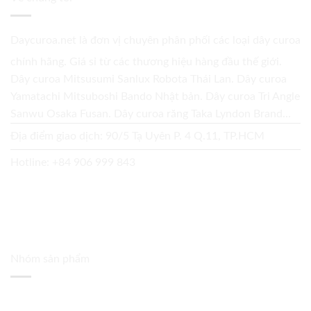
Daycuroa.net
là đơn vị chuyên phân phối các loại dây curoa
chính hãng. Giá sỉ từ các thương hiệu hàng đầu thế giới.
Dây curoa Mitsusumi Sanlux Robota Thái Lan. Dây curoa
Yamatachi Mitsuboshi Bando Nhật bản. Dây curoa Tri Angle
Sanwu Osaka Fusan. Dây curoa răng Taka Lyndon Brand...
Địa điểm giao dịch: 90/5 Tạ Uyên P. 4 Q.11, TP.HCM
Hotline:
+84 906 999 843
Nhóm sản phẩm