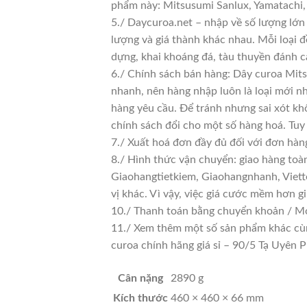
phẩm này: Mitsusumi Sanlux, Yamatachi
5./ Daycuroa.net – nhập về số lượng lớn 
lượng và giá thành khác nhau. Mỗi loại 
dựng, khai khoáng đá, tàu thuyền đánh c
6./ Chính sách bán hàng: Dây curoa Mits
nhanh, nên hàng nhập luôn là loại mới nh
hàng yêu cầu. Để tránh nhưng sai xót kh
chính sách đổi cho một số hàng hoá. Tuy n
7./ Xuất hoá đơn đầy đủ đối với đơn hàn
8./ Hình thức vận chuyển: giao hàng toà
Giaohangtietkiem, Giaohangnhanh, Viette
vị khác. Vì vậy, việc giá cước mềm hơn 
10./ Thanh toán bằng chuyển khoản / Mo
11./ Xem thêm một số sản phẩm khác cùng 
curoa chính hãng giá sỉ – 90/5 Tạ Uyê
Cân nặng
2890 g
Kích thước
460 × 460 × 66 mm