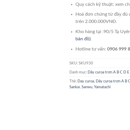
Quy cách kỹ thuật: xem chi
Hoá đơn chứng từ đầy đủ 
trên 2.000.000VNĐ.
Kho hàng tại :90/5 Tạ Uy
bản đồ)
.
Hotline tư vấn:
0906 999 8
SKU:
SKU930
Danh mục:
Dây curoa trơn A B C D E
Thẻ:
Day curoa
,
Dây curoa trơn A B 
Sanlux
,
Sanwu
,
Yamatachi