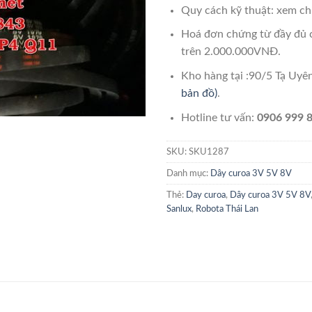
Quy cách kỹ thuật: xem chi
Hoá đơn chứng từ đầy đủ 
trên 2.000.000VNĐ.
Kho hàng tại :90/5 Tạ Uy
bản đồ)
.
Hotline tư vấn:
0906 999 8
SKU:
SKU1287
Danh mục:
Dây curoa 3V 5V 8V
Thẻ:
Day curoa
,
Dây curoa 3V 5V 8V
Sanlux
,
Robota Thái Lan