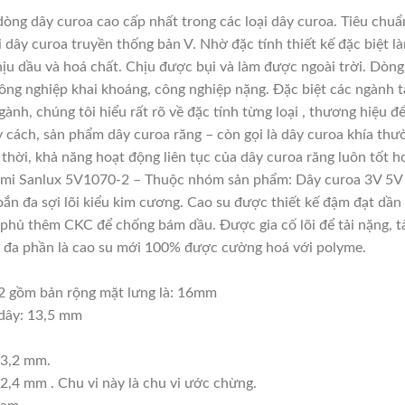
ng dây curoa cao cấp nhất trong các loại dây curoa. Tiêu chuẩ
 dây curoa truyền thống bản V. Nhờ đặc tính thiết kế đặc biệt
chịu dầu và hoá chất. Chịu được bụi và làm được ngoài trời. Dòn
ông nghiệp khai khoáng, công nghiệp nặng. Đặc biệt các ngành tà
gành, chúng tôi hiểu rất rõ về đặc tính từng loại , thương hiệu
 cách, sản phẩm dây curoa răng – còn gọi là dây curoa khía thư
thời, khả năng hoạt động liên tục của dây curoa răng luôn tốt h
umi Sanlux 5V1070-2 – Thuộc nhóm sản phẩm: Dây curoa 3V 5V
xoắn đa sợi lõi kiểu kim cương. Cao su được thiết kế đậm đạt dầ
phủ thêm CKC để chống bám dầu. Được gia cố lõi để tải nặng, tải
này đa phần là cao su mới 100% được cường hoá với polyme.
2 gồm bản rộng mặt lưng là: 16mm
 dây: 13,5 mm
43,2 mm.
2,4 mm . Chu vi này là chu vi ước chừng.