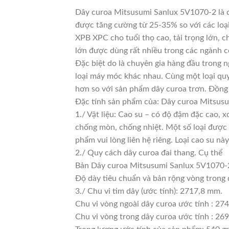
Dây curoa Mitsusumi Sanlux 5V1070-2 là dò
được tăng cường từ 25-35% so với các loại
XPB XPC cho tuổi thọ cao, tải trọng lớn, 
lớn được dùng rất nhiều trong các ngành c
Đặc biệt do là chuyên gia hàng đầu trong n
loại máy móc khác nhau. Cùng một loại quy
hơn so với sản phẩm dây curoa trơn. Đồng 
Đặc tính sản phẩm của: Dây curoa Mitsus
1./ Vật liệu: Cao su – có độ đậm đặc cao, 
chống mòn, chống nhiệt. Một số loại được 
phẩm vui lòng liên hệ riêng. Loại cao su 
2./ Quy cách dây curoa đai thang. Cụ thể
Bản Dây curoa Mitsusumi Sanlux 5V1070-
Độ dày tiêu chuẩn và bản rộng vòng trong
3./ Chu vi tim dây (ước tính): 2717,8 mm.
Chu vi vòng ngoài dây curoa ước tính : 27
Chu vi vòng trong dây curoa ước tính : 269