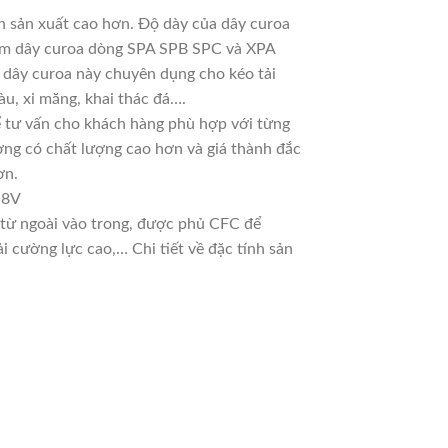
n sản xuất cao hơn. Độ dày của dây curoa
 làm dây curoa dòng SPA SPB SPC và XPA
g dây curoa này chuyên dụng cho kéo tải
u, xi măng, khai thác đá….
 để tư vấn cho khách hàng phù hợp với từng
ờng có chất lượng cao hơn và giá thành đắc
ơn.
 8V
n từ ngoài vào trong, được phủ CFC để
 cường lực cao,… Chi tiết về đặc tính sản