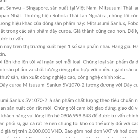
ram
n. Sanwu – Singapore, sản xuất tại Việt Nam. Mitsusumi Thái l
an Nhật. Thương hiệu Robota Thái Lan Ngoài ra, chúng tôi còn 
hương hiệu khác của dòng sản phẩm này: Mitsusumi Sanlux, Robo
hất trong các sản phẩm dây curoa. Giá thành cũng cao hơn. Để 
được tư vấn.
n nay trên thị trường xuất hiện 1 số sản phẩm nhái. Hàng giả. 
ín.
i tồn kho lên tới vài ngàn sợi mỗi loại. Chủng loại sản phẩm đa
ính sản phẩm và chất lượng riêng phù hợp với nhiều ngành sản x
 thuỷ sản, sản xuất công nghiệp cao, công nghệ chính xác,…
 Dây curoa Mitsusumi Sanlux 5V1070-2 tương đương với Dây c
sumi Sanlux 5V1070-2 là sản phẩm chất lượng theo tiêu chuẩn nh
ian sản xuất còn rất mới. Chúng tôi cam kết giao đúng, giao đủ v
 khách hàng vui lòng liên hệ 0906.999.843 để được tư vấn chính
n phối sỉ, giá cả rất rẻ nên chúng tôi khó có thể xử lý đổi với c
có giá trị trên 2.000.000 VNĐ. Bao gồm hoá đơn VAT và hoá đơn 