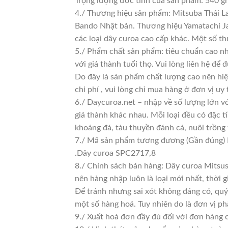
Trọng lượng ước tính của sản phẩm: 540 g
4./ Thương hiệu sản phẩm: Mitsuba Thái La
Bando Nhật bản. Thương hiệu Yamatachi Jap
các loại dây curoa cao cấp khác. Một số t
5./ Phẩm chất sản phẩm: tiêu chuẩn cao n
với giá thành tuổi thọ. Vui lòng liên hệ để 
Do đây là sản phẩm chất lượng cao nên hiệ
chi phí , vui lòng chỉ mua hàng ở đơn vị uy t
6./ Daycuroa.net – nhập về số lượng lớn vớ
giá thành khác nhau. Mỗi loại đều có đặc t
khoáng đá, tàu thuyền đánh cá, nuôi trồng
7./ Mã sản phẩm tương đương (Gần đúng)
.Dây curoa SPC2717,8
8./ Chính sách bán hàng: Dây curoa Mitsu
nên hàng nhập luôn là loại mới nhất, thời g
Để tránh nhưng sai xót không đáng có, quý
một số hàng hoá. Tuy nhiên do là đơn vị phâ
9./ Xuất hoá đơn đầy đủ đối với đơn hàng 