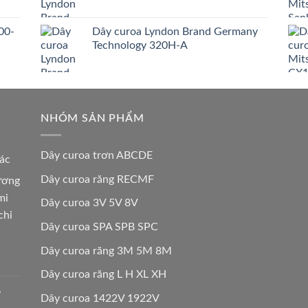
00-
Dây curoa Lyndon Brand Germany
Technology 320H-A
NHÓM SẢN PHẨM
Dây curoa trơn ABCDE
các
Dây curoa răng RECMF
hương
mi
Dây curoa 3V 5V 8V
chi
Dây curoa SPA SPB SPC
Dây curoa răng 3M 5M 8M
Dây curoa răng L H XL XH
,
Dây curoa 1422V 1922V