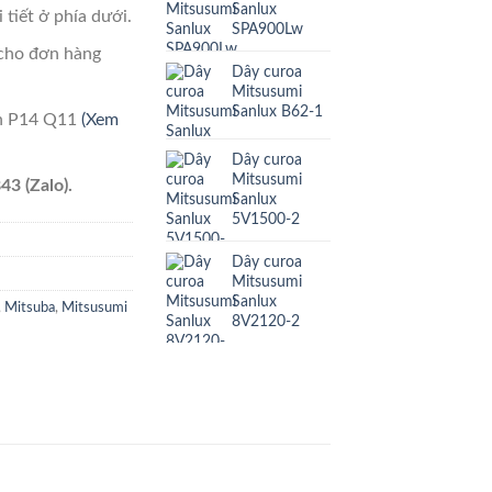
Sanlux
 tiết ở phía dưới.
SPA900Lw
cho đơn hàng
Dây curoa
Mitsusumi
Sanlux B62-1
ên P14 Q11
(Xem
Dây curoa
Mitsusumi
43 (Zalo).
Sanlux
5V1500-2
Dây curoa
Mitsusumi
Sanlux
,
Mitsuba
,
Mitsusumi
8V2120-2