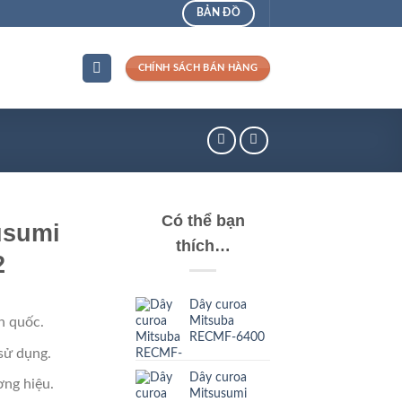
BẢN ĐỒ
CHÍNH SÁCH BÁN HÀNG
Có thể bạn
usumi
thích…
2
Dây curoa
Mitsuba
n quốc.
RECMF-6400
sử dụng.
Dây curoa
ng hiệu.
Mitsusumi