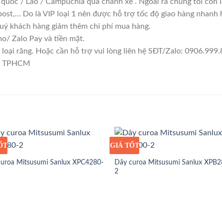
 quốc / Lào / Campuchia qua chành xe . Ngoài ra chúng tôi còn 
ost,… Do là VIP loại 1 nên được hỗ trợ tốc độ giao hàng nhanh
quý khách hàng giảm thêm chi phí mua hàng.
/ Zalo Pay và tiền mặt.
ại răng. Hoặc cần hỗ trợ vui lòng liên hệ SĐT/Zalo: 0906.999.8
1, TPHCM
ỐT
Ỉ
GIÁ TỐT
GIÁ SỈ
uroa Mitsusumi Sanlux XPC4280-
Dây curoa Mitsusumi Sanlux XPB2
2