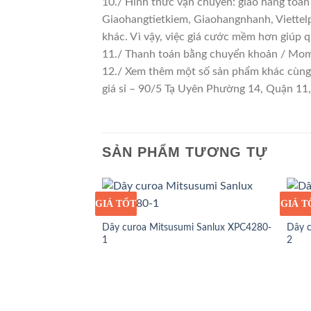
10./ Hình thức vận chuyển: giao hàng toàn
Giaohangtietkiem, Giaohangnhanh, Viettelp
khác. Vì vậy, việc giá cước mềm hơn giúp 
11./ Thanh toán bằng chuyển khoản / Momo
12./ Xem thêm một số sản phẩm khác cùng lo
giá sỉ – 90/5 Tạ Uyên Phường 14, Quận 1
SẢN PHẨM TƯƠNG TỰ
GIÁ TỐT
GIÁ SỈ
GIÁ T
GIÁ S
Dây curoa Mitsusumi Sanlux XPC4280-
Dây c
1
2