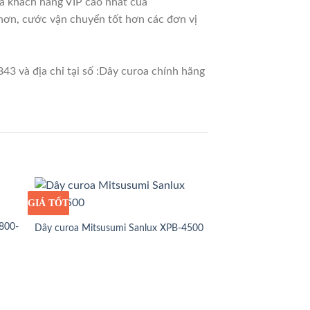
là khách hàng VIP cao nhất của
 hơn, cước vận chuyển tốt hơn các đơn vị
43 và địa chỉ tại số :Dây curoa chính hãng
GIÁ TỐT
GIÁ SỈ
800-
Dây curoa Mitsusumi Sanlux XPB-4500