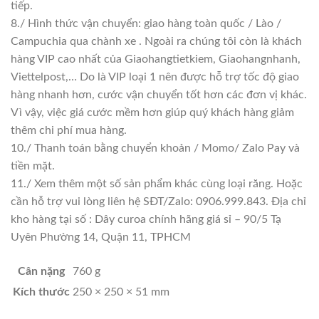
tiếp.
8./ Hình thức vận chuyển: giao hàng toàn quốc / Lào /
Campuchia qua chành xe . Ngoài ra chúng tôi còn là khách
hàng VIP cao nhất của Giaohangtietkiem, Giaohangnhanh,
Viettelpost,… Do là VIP loại 1 nên được hỗ trợ tốc độ giao
hàng nhanh hơn, cước vận chuyển tốt hơn các đơn vị khác.
Vì vậy, việc giá cước mềm hơn giúp quý khách hàng giảm
thêm chi phí mua hàng.
10./ Thanh toán bằng chuyển khoản / Momo/ Zalo Pay và
tiền mặt.
11./ Xem thêm một số sản phẩm khác cùng loại răng. Hoặc
cần hỗ trợ vui lòng liên hệ SĐT/Zalo: 0906.999.843. Địa chỉ
kho hàng tại số : Dây curoa chính hãng giá sỉ – 90/5 Tạ
Uyên Phường 14, Quận 11, TPHCM
Cân nặng
760 g
Kích thước
250 × 250 × 51 mm