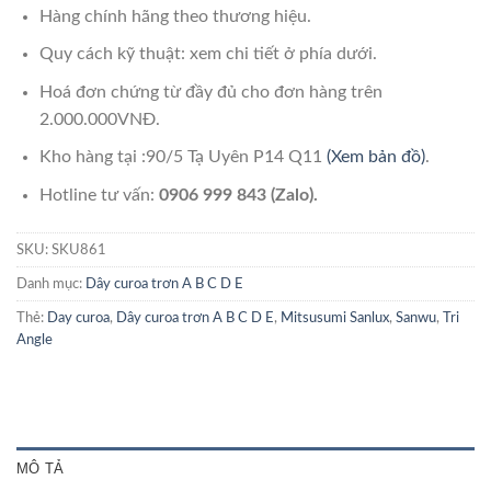
Hàng chính hãng theo thương hiệu.
Quy cách kỹ thuật: xem chi tiết ở phía dưới.
Hoá đơn chứng từ đầy đủ cho đơn hàng trên
2.000.000VNĐ.
Kho hàng tại :90/5 Tạ Uyên P14 Q11
(Xem bản đồ)
.
Hotline tư vấn:
0906 999 843 (Zalo).
SKU:
SKU861
Danh mục:
Dây curoa trơn A B C D E
Thẻ:
Day curoa
,
Dây curoa trơn A B C D E
,
Mitsusumi Sanlux
,
Sanwu
,
Tri
Angle
MÔ TẢ