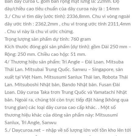
Bản dây curoa C gồm bản rộng mặt lưng là: 22mm. Độ
dày/chiều cao tiêu chuẩn của dây curoa này là : 14mm
3./ Chu vi tim dây (ước tính): 2336,8mm. Chu vi vòng ngoài
dây ước tính : 2362,2mm , chu vi trong ước tính 2311,4mm
. Chu vi này là chu vi ước chừng.
Trọng lượng sản phẩm dự tính: 760 gram
Kích thước đóng gói sản phẩm (dự tính): gồm Dài 250 mm –
Rộng: 250 mm. Chiều cao hộp: 51 mm.
4/ Thương hiệu sản phẩm: Tri Angle – Đài Loan. Mitsuba
Thái Lan. Mitsubai Trung Quốc. Sanwu – Singapore, sản
xuất tại Việt Nam. Mitsusumi Sanlux Thái lan, Robota Thái
Lan. Mitsuboshi Nhật bản, Bando Nhật bản. Fusan Đài
Loan. Dây curoa Taka trơn Trung Quốc và Yamatachi Nhật
bản. Ngoài ra, chúng tôi còn trực tiếp đặt hàng (không qua
trung gian) các loại dây curoa cao cấp khác. . Một số
thương hiệu khác của dòng sản phẩm này: Mitsusumi
Sanlux, Tri Angle, Sanwu
5./ Daycuroa.net – nhập về số lượng lớn với tồn kho lên tới