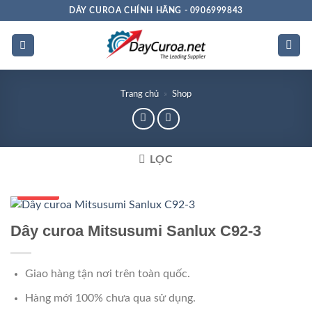
Bỏ
DÂY CUROA CHÍNH HÃNG - 0906999843
qua
nội
dung
Trang chủ
»
Shop
LỌC
Số 1 VN
Dây curoa Mitsusumi Sanlux C92-3
Giao hàng tận nơi trên toàn quốc.
Hàng mới 100% chưa qua sử dụng.