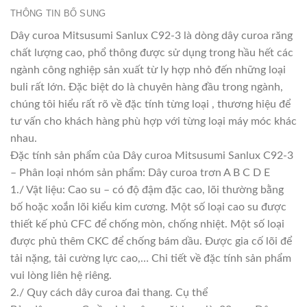
THÔNG TIN BỔ SUNG
Dây curoa Mitsusumi Sanlux C92-3 là dòng dây curoa răng
chất lượng cao, phổ thông được sử dụng trong hầu hết các
ngành công nghiệp sản xuất từ ly hợp nhỏ đến những loại
buli rất lớn. Đặc biệt do là chuyên hàng đầu trong ngành,
chúng tôi hiểu rất rõ về đặc tính từng loại , thương hiệu để
tư vấn cho khách hàng phù hợp với từng loại máy móc khác
nhau.
Đặc tính sản phẩm của Dây curoa Mitsusumi Sanlux C92-3
– Phân loại nhóm sản phẩm: Dây curoa trơn A B C D E
1./ Vật liệu: Cao su – có độ đậm đặc cao, lõi thường bằng
bố hoặc xoắn lõi kiểu kim cương. Một số loại cao su được
thiết kế phủ CFC để chống mòn, chống nhiệt. Một số loại
được phủ thêm CKC để chống bám dầu. Được gia cố lõi để
tải nặng, tải cường lực cao,… Chi tiết về đặc tính sản phẩm
vui lòng liên hệ riêng.
2./ Quy cách dây curoa đai thang. Cụ thể