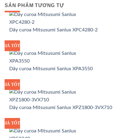
SẢN PHẨM TƯƠNG TỰ
GIÁ TỐT
GIÁ SỈ
Dây curoa Mitsusumi Sanlux XPC4280-2
GIÁ TỐT
GIÁ SỈ
Dây curoa Mitsusumi Sanlux XPA3550
GIÁ TỐT
GIÁ SỈ
Dây curoa Mitsusumi Sanlux XPZ1800-3VX710
GIÁ TỐT
GIÁ SỈ