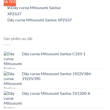
GIÁ TỐT
GIÁ SỈ
Dây curoa Mitsusumi Sanlux XPZ637
Sản phẩm ưu đãi
Dây curoa Mitsusumi Sanlux C310-1
Dây curoa Mitsusumi Sanlux 1922V384-
1922V390
Dây curoa Mitsusumi Sanlux 5V1200-A