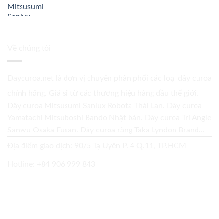
Về chúng tôi
Daycuroa.net
là đơn vị chuyên phân phối các loại dây curoa
chính hãng. Giá sỉ từ các thương hiệu hàng đầu thế giới.
Dây curoa Mitsusumi Sanlux Robota Thái Lan. Dây curoa
Yamatachi Mitsuboshi Bando Nhật bản. Dây curoa Tri Angle
Sanwu Osaka Fusan. Dây curoa răng Taka Lyndon Brand...
Địa điểm giao dịch: 90/5 Tạ Uyên P. 4 Q.11, TP.HCM
Hotline:
+84 906 999 843