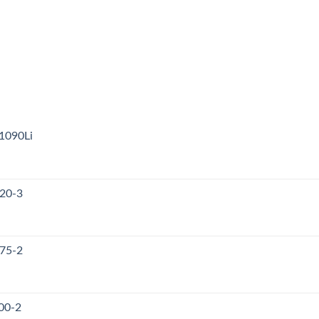
1090Li
120-3
175-2
00-2