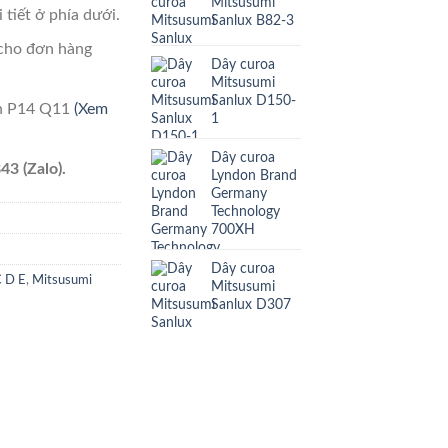
Mitsusumi
 tiết ở phía dưới.
Sanlux B82-3
cho đơn hàng
Dây curoa
Mitsusumi
Sanlux D150-
ên P14 Q11
(Xem
1
Dây curoa
43 (Zalo).
Lyndon Brand
Germany
Technology
700XH
Dây curoa
C D E
,
Mitsusumi
Mitsusumi
Sanlux D307