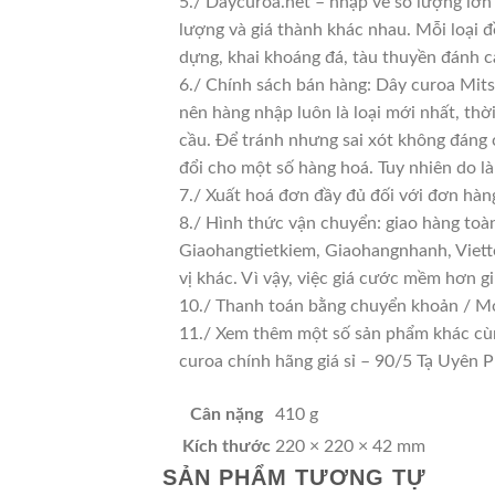
5./ Daycuroa.net – nhập về số lượng lớn 
lượng và giá thành khác nhau. Mỗi loại 
dựng, khai khoáng đá, tàu thuyền đánh c
6./ Chính sách bán hàng: Dây curoa Mits
nên hàng nhập luôn là loại mới nhất, thờ
cầu. Để tránh nhưng sai xót không đáng 
đổi cho một số hàng hoá. Tuy nhiên do là 
7./ Xuất hoá đơn đầy đủ đối với đơn hàn
8./ Hình thức vận chuyển: giao hàng toà
Giaohangtietkiem, Giaohangnhanh, Viette
vị khác. Vì vậy, việc giá cước mềm hơn 
10./ Thanh toán bằng chuyển khoản / Mo
11./ Xem thêm một số sản phẩm khác cùng 
curoa chính hãng giá sỉ – 90/5 Tạ Uyê
Cân nặng
410 g
Kích thước
220 × 220 × 42 mm
SẢN PHẨM TƯƠNG TỰ
GIÁ TỐT
GIÁ SỈ