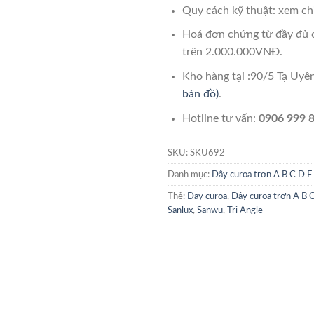
Quy cách kỹ thuật: xem chi
Hoá đơn chứng từ đầy đủ 
trên 2.000.000VNĐ.
Kho hàng tại :90/5 Tạ Uy
bản đồ)
.
Hotline tư vấn:
0906 999 8
SKU:
SKU692
Danh mục:
Dây curoa trơn A B C D E
Thẻ:
Day curoa
,
Dây curoa trơn A B 
Sanlux
,
Sanwu
,
Tri Angle