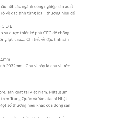
hầu hết các ngành công nghiệp sản xuất
 rõ về đặc tính từng loại , thương hiệu để
B C D E
cao su được thiết kế phủ CFC để chống
ng lực cao,… Chi tiết về đặc tính sản
: 11mm
tính 2032mm . Chu vi này là chu vi ước
re, sản xuất tại Việt Nam. Mitsusumi
a trơn Trung Quốc và Yamatachi Nhật
. Một số thương hiệu khác của dòng sản