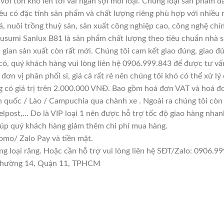
với tồn kho lên tới vài ngàn sợi mỗi loại. Chủng loại sản phẩm 
đều có đặc tính sản phẩm và chất lượng riêng phù hợp với nhiều 
á, nuôi trồng thuỷ sản, sản xuất công nghiệp cao, công nghệ chí
usumi Sanlux B81 là sản phẩm chất lượng theo tiêu chuẩn nhà s
i gian sản xuất còn rất mới. Chúng tôi cam kết giao đúng, giao đ
có, quý khách hàng vui lòng liên hệ 0906.999.843 để được tư vấ
đơn vị phân phối sỉ, giá cả rất rẻ nên chúng tôi khó có thể xử lý
g có giá trị trên 2.000.000 VNĐ. Bao gồm hoá đơn VAT và hoá đơ
n quốc / Lào / Campuchia qua chành xe . Ngoài ra chúng tôi còn
lpost,… Do là VIP loại 1 nên được hỗ trợ tốc độ giao hàng nha
giúp quý khách hàng giảm thêm chi phí mua hàng.
mo/ Zalo Pay và tiền mặt.
loại răng. Hoặc cần hỗ trợ vui lòng liên hệ SĐT/Zalo: 0906.999
n Phường 14, Quận 11, TPHCM