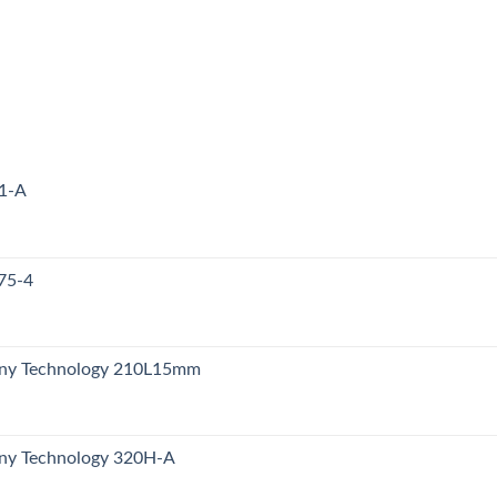
71-A
75-4
any Technology 210L15mm
ny Technology 320H-A