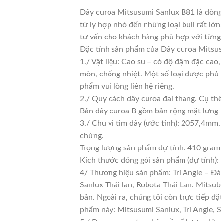
Dây curoa Mitsusumi Sanlux B81 là dòng
từ ly hợp nhỏ đến những loại buli rất lớn
tư vấn cho khách hàng phù hợp với từng
Đặc tính sản phẩm của Dây curoa Mitsus
1./ Vật liệu: Cao su – có độ đậm đặc cao
mòn, chống nhiệt. Một số loại được phủ 
phẩm vui lòng liên hệ riêng.
2./ Quy cách dây curoa đai thang. Cụ th
Bản dây curoa B gồm bản rộng mặt lưng 
3./ Chu vi tim dây (ước tính): 2057,4mm.
chừng.
Trọng lượng sản phẩm dự tính: 410 gram
Kích thước đóng gói sản phẩm (dự tính)
4/ Thương hiệu sản phẩm: Tri Angle – Đà
Sanlux Thái lan, Robota Thái Lan. Mitsu
bản. Ngoài ra, chúng tôi còn trực tiếp đ
phẩm này: Mitsusumi Sanlux, Tri Angle,