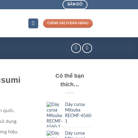
BẢN ĐỒ
CHÍNH SÁCH BÁN HÀNG
Có thể bạn
usumi
thích…
Dây curoa
Mitsuba
n quốc.
RECMF-6560-
sử dụng.
1
ng hiệu.
Dây curoa