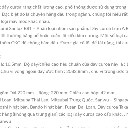
 dây curoa răng chất lượng cao, phổ thông được sử dụng trong 
. Đặc biệt do là chuyên hàng đầu trong ngành, chúng tôi hiểu rất
 loại máy móc khác nhau.
umi Sanlux B81 – Phân loại nhóm sản phẩm: Dây curoa trơn A 
, lõi thường bằng bố hoặc xoắn lõi kiểu kim cương. Một số loại 
thêm CKC để chống bám dầu. Được gia cố lõi để tải nặng, tải cườ
ể
là: 16,5mm. Độ dày/chiều cao tiêu chuẩn của dây curoa này là 
 Chu vi vòng ngoài dây ước tính : 2082,8mm , chu vi trong ước 
: gồm Dài 220 mm – Rộng: 220 mm. Chiều cao hộp: 42 mm.
i Loan. Mitsuba Thái Lan. Mitsubai Trung Quốc. Sanwu – Singapo
boshi Nhật bản, Bando Nhật bản. Fusan Đài Loan. Dây curoa Tak
ặt hàng (không qua trung gian) các loại dây curoa cao cấp khác. 
 Sanwu