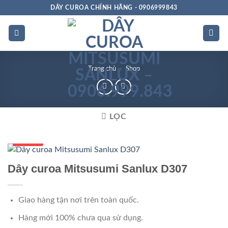
Bỏ
DÂY CUROA CHÍNH HÃNG - 0906999843
qua
nội
dung
Trang chủ
»
Shop
LỌC
Số 1 VN
Dây curoa Mitsusumi Sanlux D307
Giao hàng tận nơi trên toàn quốc.
Hàng mới 100% chưa qua sử dụng.