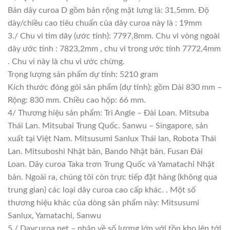
Bản dây curoa D gồm bản rộng mặt lưng là: 31,5mm. Độ
dày/chiều cao tiêu chuẩn của dây curoa này là : 19mm
3./ Chu vi tim dây (ước tính): 7797,8mm. Chu vi vòng ngoài
dây ước tính : 7823,2mm , chu vi trong ước tính 7772,4mm
. Chu vi này là chu vi ước chừng.
Trọng lượng sản phẩm dự tính: 5210 gram
Kích thước đóng gói sản phẩm (dự tính): gồm Dài 830 mm –
Rộng: 830 mm. Chiều cao hộp: 66 mm.
4/ Thương hiệu sản phẩm: Tri Angle – Đài Loan. Mitsuba
Thái Lan. Mitsubai Trung Quốc. Sanwu – Singapore, sản
xuất tại Việt Nam. Mitsusumi Sanlux Thái lan, Robota Thái
Lan. Mitsuboshi Nhật bản, Bando Nhật bản. Fusan Đài
Loan. Dây curoa Taka trơn Trung Quốc và Yamatachi Nhật
bản. Ngoài ra, chúng tôi còn trực tiếp đặt hàng (không qua
trung gian) các loại dây curoa cao cấp khác. . Một số
thương hiệu khác của dòng sản phẩm này: Mitsusumi
Sanlux, Yamatachi, Sanwu
5./ Daycuroa.net – nhập về số lượng lớn với tồn kho lên tới