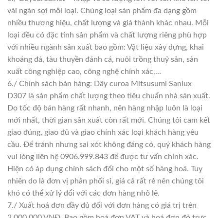
vài ngàn sợi mỗi loại. Chủng loại sản phẩm đa dạng gồm
nhiều thương hiệu, chất lượng và giá thành khác nhau. Mỗi
loại đều có đặc tính sản phẩm và chất lượng riêng phù hợp
với nhiều ngành sản xuất bao gồm: Vật liệu xây dựng, khai
khoáng đá, tàu thuyền đánh cá, nuôi trồng thuỷ sản, sản
xuất công nghiệp cao, công nghệ chính xác,…
6./ Chính sách bán hàng: Dây curoa Mitsusumi Sanlux
D307 là sản phẩm chất lượng theo tiêu chuẩn nhà sản xuất.
Do tốc độ bán hàng rất nhanh, nên hàng nhập luôn là loại
mới nhất, thời gian sản xuất còn rất mới. Chúng tôi cam kết
giao đúng, giao đủ và giao chính xác loại khách hàng yêu
cầu. Để tránh nhưng sai xót không đáng có, quý khách hàng
vui lòng liên hệ 0906.999.843 để được tư vấn chính xác.
Hiện có áp dụng chính sách đổi cho một số hàng hoá. Tuy
nhiên do là đơn vị phân phối sỉ, giá cả rất rẻ nên chúng tôi
khó có thể xử lý đổi với các đơn hàng nhỏ lẻ.
7./ Xuất hoá đơn đầy đủ đối với đơn hàng có giá trị trên
2.000.000 VNĐ. Bao gồm hoá đơn VAT và hoá đơn đỏ trực