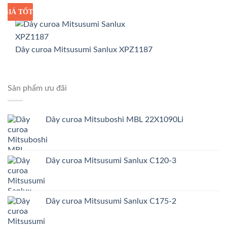
GIÁ TỐT
GIÁ SỈ
Dây curoa Mitsusumi Sanlux XPZ1187
Sản phẩm ưu đãi
Dây curoa Mitsuboshi MBL 22X1090Li
Dây curoa Mitsusumi Sanlux C120-3
Dây curoa Mitsusumi Sanlux C175-2