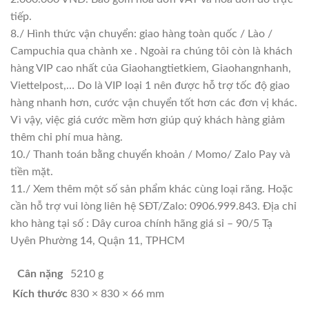
tiếp.
8./ Hình thức vận chuyển: giao hàng toàn quốc / Lào /
Campuchia qua chành xe . Ngoài ra chúng tôi còn là khách
hàng VIP cao nhất của Giaohangtietkiem, Giaohangnhanh,
Viettelpost,… Do là VIP loại 1 nên được hỗ trợ tốc độ giao
hàng nhanh hơn, cước vận chuyển tốt hơn các đơn vị khác.
Vì vậy, việc giá cước mềm hơn giúp quý khách hàng giảm
thêm chi phí mua hàng.
10./ Thanh toán bằng chuyển khoản / Momo/ Zalo Pay và
tiền mặt.
11./ Xem thêm một số sản phẩm khác cùng loại răng. Hoặc
cần hỗ trợ vui lòng liên hệ SĐT/Zalo: 0906.999.843. Địa chỉ
kho hàng tại số : Dây curoa chính hãng giá sỉ – 90/5 Tạ
Uyên Phường 14, Quận 11, TPHCM
Cân nặng
5210 g
Kích thước
830 × 830 × 66 mm