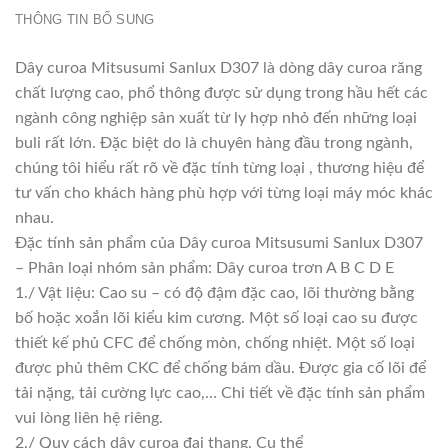
THÔNG TIN BỔ SUNG
Dây curoa Mitsusumi Sanlux D307 là dòng dây curoa răng
chất lượng cao, phổ thông được sử dụng trong hầu hết các
ngành công nghiệp sản xuất từ ly hợp nhỏ đến những loại
buli rất lớn. Đặc biệt do là chuyên hàng đầu trong ngành,
chúng tôi hiểu rất rõ về đặc tính từng loại , thương hiệu để
tư vấn cho khách hàng phù hợp với từng loại máy móc khác
nhau.
Đặc tính sản phẩm của Dây curoa Mitsusumi Sanlux D307
– Phân loại nhóm sản phẩm: Dây curoa trơn A B C D E
1./ Vật liệu: Cao su – có độ đậm đặc cao, lõi thường bằng
bố hoặc xoắn lõi kiểu kim cương. Một số loại cao su được
thiết kế phủ CFC để chống mòn, chống nhiệt. Một số loại
được phủ thêm CKC để chống bám dầu. Được gia cố lõi để
tải nặng, tải cường lực cao,… Chi tiết về đặc tính sản phẩm
vui lòng liên hệ riêng.
2./ Quy cách dây curoa đai thang. Cụ thể