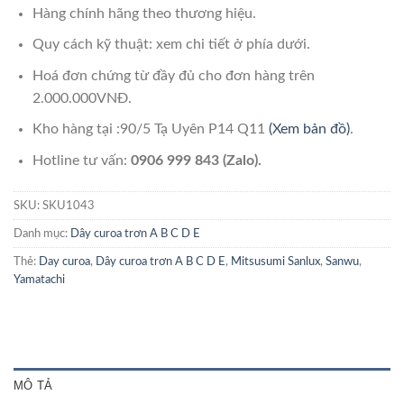
Hàng chính hãng theo thương hiệu.
Quy cách kỹ thuật: xem chi tiết ở phía dưới.
Hoá đơn chứng từ đầy đủ cho đơn hàng trên
2.000.000VNĐ.
Kho hàng tại :90/5 Tạ Uyên P14 Q11
(Xem bản đồ)
.
Hotline tư vấn:
0906 999 843 (Zalo).
SKU:
SKU1043
Danh mục:
Dây curoa trơn A B C D E
Thẻ:
Day curoa
,
Dây curoa trơn A B C D E
,
Mitsusumi Sanlux
,
Sanwu
,
Yamatachi
MÔ TẢ