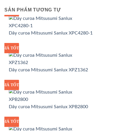
SẢN PHẨM TƯƠNG TỰ
GIÁ TỐT
GIÁ SỈ
Dây curoa Mitsusumi Sanlux XPC4280-1
GIÁ TỐT
GIÁ SỈ
Dây curoa Mitsusumi Sanlux XPZ1362
GIÁ TỐT
GIÁ SỈ
Dây curoa Mitsusumi Sanlux XPB2800
GIÁ TỐT
GIÁ SỈ