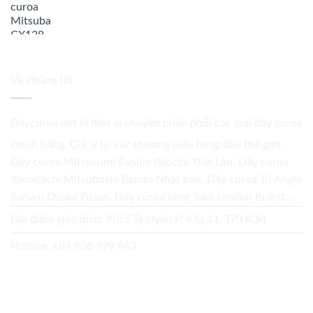
Về chúng tôi
Daycuroa.net
là đơn vị chuyên phân phối các loại dây curoa
chính hãng. Giá sỉ từ các thương hiệu hàng đầu thế giới.
Dây curoa Mitsusumi Sanlux Robota Thái Lan. Dây curoa
Yamatachi Mitsuboshi Bando Nhật bản. Dây curoa Tri Angle
Sanwu Osaka Fusan. Dây curoa răng Taka Lyndon Brand...
Địa điểm giao dịch: 90/5 Tạ Uyên P. 4 Q.11, TP.HCM
Hotline:
+84 906 999 843